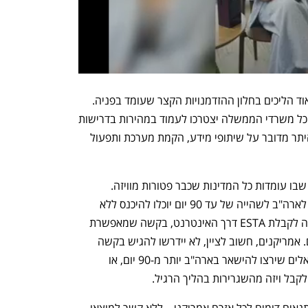
ישראל, כאמור, תצטרך להשלים הרבה מאוד הליכים בחלון ההזדמנויות הקצר שעומד בפניה. 
על הכנסת יהיה לחוקק חוקים בזמן קצר, וכל משרדי הממשלה יצטרכו לעמוד במהירות בדרישות 
הטכניות שהן תנאי לקבלה לתוכנית. בין היתר מדובר על שיתופי מידע, הקמת מערכת ותפעול 
דרישה נוספת מישראל היא הדדיות, תנאי שבו עומדות כל המדינות שכבר פטורות מוויזה. 
המשמעות בפועל היא שישראלים שיגיעו לארה"ב לשהייה של עד 90 יום יוכלו להיכנס ללא 
מגבלות ויזה - למעט הצורך בהגשת בקשה לקבלת ESTA דרך האינטרנט, בקשה שמאפשרת 
כניסה לא מוגבלת לארה"ב במשך שנתיים. אמריקנים, חשוב לציין, לא יידרשו להגיש בקשה 
דומה עם כניסתם לישראל. לצד זאת, ישראלים שירצו להישאר בארה"ב יותר מ-90 יום, או 
לקבל ויזה מהשגרירות בהליך הרגיל. 