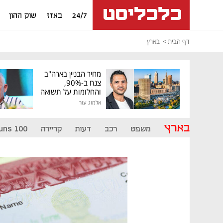
24/7
באזז
שוק ההון
דף הבית
בארץ
מחיר הבניין בארה"ב
צנח ב-90%,
והחלומות על תשואה
גבוהה התנפצו
אלמוג עזר
בארץ
משפט
רכב
דעות
קריירה
uns 100