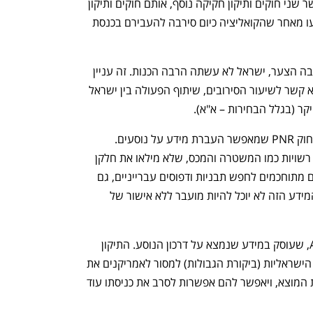
לתוכנית הפטור מוויזה תידרש הכנסת לאשר שני חוקים ותיקון חקיקה נוסף, אותם חוקים ותיקון 
שממתינים עוד מהכנסת הקודמת – ונתקעו מאחר שהקואליציה כיום סירבה להעבירם בכנסת 
גורם בכיר בשגרירות ארה"ב אמר כי "למרבה הצער, ישראל לא עשתה הרבה הכנות. זה עניין 
רציני, ונותרה עוד הרבה מאוד עבודה. ללא קשר לשיעור הסירובים, שיתוף הפעולה בין ישראל 
קר (בגלל הבחירות – א"א).
אחד החוקים שתידרש הכנסת לאשר הוא חוק PNR שמאפשר העברת מידע על נוסעים. 
העבודה על החוק עדיין לא הסתיימה, ויש רשויות כמו המשטרה והמכס, שלא מילאו את חלקן 
עדיין. החוק נותן לישראל ולאמריקנים כלים מתוחכמים לחפש תבניות ודפוסים עברייניים, גם 
נפתח בכרטיסייה חדשה
נפתח בכרטיסייה חדשה
בהקשרי טרור וגם פשיעה (הלבנת הון). המידע הזה לא יוכל להיות מועבר ללא אישור של 
חוק נוסף שתצטרך הכנסת לאשר הוא API, שעוסק במידע שנמצא על דרכון הנוסע. התיקון 
לחוק בנוגע למצב הקיים יאפשר לרשויות הישראליות (ביקורת הגבולות) למסור לאמריקנים את 
כל המידע הזה כבר בזמן הצ'ק אין במדינת המוצא, ויאפשר להם אפשרות לסרב את כניסתו עוד 