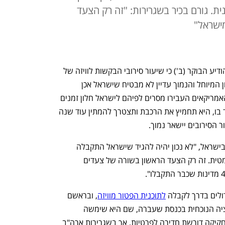
. גורם בכיר בשגרירות: "זה רק הצעד
ישראל"
שגריר ארצות הברית בישראל טום ניידס הודיע הבוקר (ב') כי שיעור סירובי הבקשות לוויזה של 
ישראלים ירד מתחת ל-3%. עם זאת, הנתון המיוחל והנמוך עדיין לא מבטיח שישראל אכן 
. האמריקאים העבירו מסרים לפיהם לישראל חלון זמנים 
קצר – עד סוף ספטמבר – שאם לא תעמוד בו, היא תחמיץ את הרכבת ותצטרך להמתין עוד שנה 
 הסירובים יישאר נמוך.
כפי שהגדיר גורם בכיר בשגרירות ארה"ב בישראל, "לא נכון יהיה להגיד שישראל התקבלה 
לתוכנית ולחבר את שיעור הסירובים אוטומטית. זה רק הצעד הראשון בשורה של צעדים 
ולים בדרך לקבלה 
לתוכנית הפטור מוויזה
, ובראשם 
החקיקה בכנסת – שאותה תקעה הקואליציה הנוכחית בכנסת שעברה, שם היא שימשה 
אופוזיציה. בליכוד טענו בקיץ האחרון כי החקיקה דורשת חדירה לפרטיות, אך בשגרירות ארה"ב 