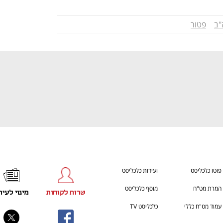
ענף במתח גבוה
מדברים כלכלה, עסקים ומה שב
"ב
פטור
פוטו כלכליסט
ועידות כלכליסט
המרת מט"ח
מוסף כלכליסט
שרות לקוחות
מינוי לעית
עמוד מט"ח כללי
כלכליסט TV