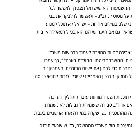
במסגרת ההדדיות, תצטרך ישראל לספק תנאים דומים לכל אזרח אמריקני – ללא קשר למוצאו 
הדתי, האתני או מקורות משפחתו. בפועל, המשמעות היא שישראל תצטרך לאפשר לכל 
אמריקני ממוצא ערבי, גם פלסטיני, לעלות על מטוס לנתב"ג – ולאפשר לו לבקר את בני 
משפחתו בגדה באמצעות הדרכון האמריקני שלו. במילים אחרות – ישראל לא תוכל למנוע 
מפלסטינים עם דרכון אמריקני להיכנס לישראל, גם אם היעד שלהם הוא בכלל רמאללה או בית 
בשגרירות ארה"ב בישראל אמרו כי ישראל צריכה להיות מחויבת לעמוד בדרישות משרדי 
הממשלה האמריקניים, כולל בנושא ההדדיות. המשרד לביטחון המולדת בארה"ב, כך אמרו 
בשגרירות, שולח משלחות לכל המדינות החברות כדי לבחון את יישום התוכנית. האמריקנים 
הדגישו שיבקשו מישראל להתחייב בפני כל מחזיקי הדרכון האמריקני שיוכלו לזכות לתנאי כניסה 
האמריקאים ציינו כי כל מדינה שמצטרפת לתוכנית הפטור מוויזות עוברת תהליך הערכה 
מתמשך בעניין שותפות ביטחון הגבולות. אם ארה"ב סבורה ששמירת הגבולות לא נשמרת, 
ה מהתוכנית, כפי שקרה במקרה אחד או שניים בעבר.
מלבד עמידה בדרישות ההדדיות והקמת המערכות מול משרדי הממשלה, כדי שישראל תיכנס 