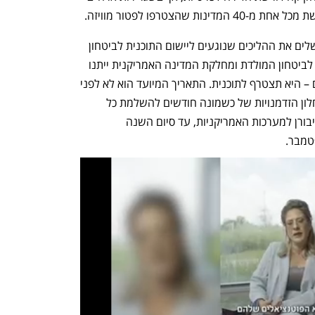
 שהצטרפו לפטור מוויזה.
מלבד החקיקה בכנסת, ישראל צריכה להשלים את ההליכים שנוגעים ליישום התוכנית לביטחון 
הגבולות של ארה"ב, ורק לאחר שהמשרד לביטחון המולדת ומחלקת המדינה האמריקנית ייתנו 
אור ירוק שישראל אכן עומדת בכל התנאים – היא תצטרף לתוכנית. התאריך המיועד הוא לא לפני 
1 באוקטובר, והמשמעות היא שלישראל חלון הזדמנויות של כשמונה חודשים להשלמת כל 
ההיערכויות, הטמעת מערכות המחשב וחיבורן למערכות האמריקניות, עד סיום השנה 
טמבר.