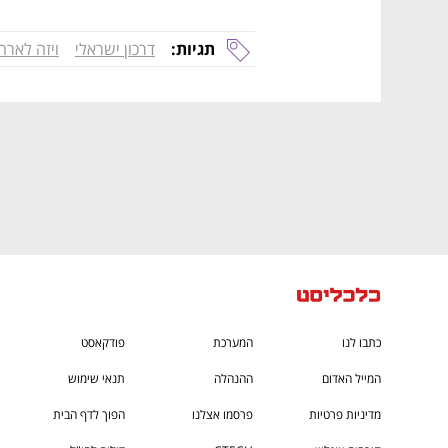
CTech – the
הבית של ההייטק הישראלי
תגיות:
דרכון ישראלי
ויזה לארה
כתבו לנו
המערכת
פודקאסט
המייל האדום
ההנהלה
תנאי שימוש
מדיניות פרטיות
פרסמו אצלנו
הפוך לדף הבית