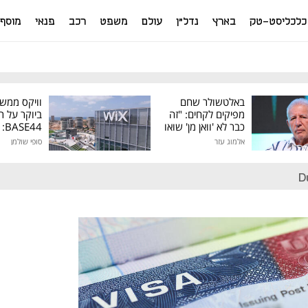
כלכליסט-טק
בארץ
נדל"ן
עולם
משפט
רכב
פנאי
מוסף
באלטשולר שחם
וויקס ממש
מפיקים לקחים: "זה
ביוקר על ר
כבר לא 'וואן מן' שואו
44
של גילעד"
אלמוג עזר
סופי שולמן
מיליון דולר
D