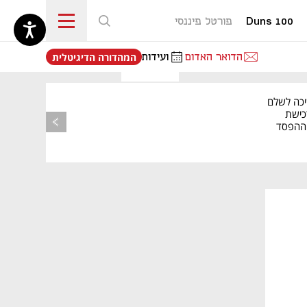
Duns 100
פורטל פיננסי
נפתח בכרטיסייה חדשה
הדואר האדום
ועידות
המהדורה הדיגיטלית
יכה לשלם
כישת
BASE: ההפסד
הרבעוני זינק ל-76