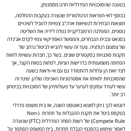
בטענה שהסוכנויות הפדרליות חרגו מסמכותן.
בנוסף לאי-הוודאות הרגולטורית שנוצרה בעקבות ההחלטה, 
תוצאות הבחירות לנשיאות ארה"ב צפויות להוביל לשינויים 
נוספים. המפלגה הרפובליקנית נטלה לידיה את השליטה 
בסנאט ובבית הנבחרים, והממשל האמריקאי צפוי לקדם אג'נדה 
של צמצום רגולציה. צעד זה עשוי להביא לביטול נרחב של 
תקנות סוכנויות בסקטורים שונים. בשל כך, חברות עשויות לחוות 
הפחתה משמעותית בדרישות הציות, לפחות בטווח הקצר, אך 
לצד זאת הן עלולות להתמודד גם עם אי-ודאות בשעה 
שהסוכנויות יתאימו את אסטרטגיות האכיפה שלהן. שינוי זה 
עשוי לעודד עסקים לערער על פעולותיהן של הסוכנויות בביטחון 
רב יותר.
דוגמא לכך ניתן למצוא באוגוסט השנה, אז בית משפט פדרלי 
בטקסס ביטל את תקנת ההגבלות על תחרות  (Non-
Compete Rule) של רשות הסחר הפדרלית (FTC) שנועדה 
לאסור שימוש בהסכמי הגבלת תחרות. בית המשפט הסתמך על 