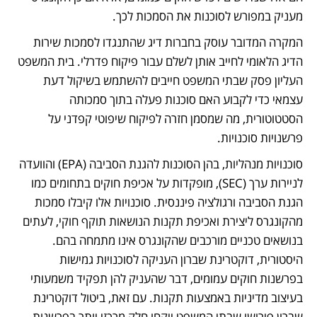
מעניק במפורש לסוכנות את הסמכות לכך.
המקרה המדובר עוסק בחברות דיג שהתנגדו לסמכות שירות 
הדיג הלאומי לחייב אותן לשלם עבור פיקוח פדרלי. בית המשפט 
העליון פסק שבתי המשפט חייבים להשתמש בשיקול דעת 
עצמאי כדי לקבוע האם סוכנות פעלה בתוך סמכותה 
הסטטוטורית, מה שמסמן חזרה לפיקוח שיפוטי קפדני על 
פרשנויות סוכנויות.
סוכנויות מנהליות, בהן הסוכנות להגנת הסביבה (EPA) והוועדה 
לניירות ערך (SEC), מופקדות על אכיפת חוקים בתחומים כמו 
הגנת הסביבה ורגולציה פיננסית. סוכנויות אלו קיבלו סמכות 
מהקונגרס ליצירת ואכיפת תקנות הנושאות תוקף חוקי, לעתים 
בנושאים טכניים מורכבים שהקונגרס אינו מתמחה בהם. 
היסטורית, דוקטרינת שברון העניקה לסוכנויות גמישות 
בפרשנות חוקים עמומים, דבר שהעניק להן תפקיד משמעותי 
בעיצוב מדיניות באמצעות תקנות. עם זאת, ביטול דוקטרינת 
שברון פירושו שבתי המשפט ייקחו חלק מרכזי יותר בפרשנות 