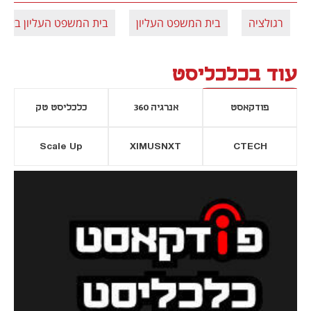
רגולציה
בית המשפט העליון
בית המשפט העליון בארה
עוד בכלכליסט
פודקאסט
אנרגיה 360
כלכליסט טק
Scale Up
XIMUSNXT
CTECH
יסייה חדשה
נפתח בכרטיסייה חדשה