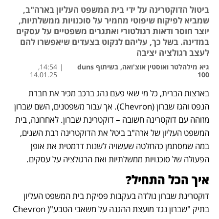
ביטול הדוקטרינה על ידי בית המשפט העליון בארה"ב,
שמביא לפיקוח שיפוטי מחמיר על סוכנויות ממשלתיות,
יוצר חוסר ודאות רגולטורי ואתגרים משפטיים על עסקים
במדינה. בשל כך, עליהם לנקוט בצעדים שיאפשרו להם
לעצב רגולציה יציבה
גיא מילהלטר ואוסטין אוצ'ואה, בשיתוף duns
|
14:54,
14.01.25
100
בארצות הברית, כל מי שאי פעם נהג ברכב מכיר את חברת 
נפתח בכרטיסייה חדשה
נפתח בכרטיסייה חדשה
הנפט והגז שברון (Chevron). אך עבור משפטנים, השם שברון 
מזוהה עם דוקטרינה חשובה – דוקטרינת שברון. לאחרונה, בית 
המשפט העליון של ארה"ב ביטל את הדוקטרינה רבת השנים, 
במה שמסתמן כהחלטה שעשויה לשנות דרמטית את אופן 
הפעולה של סוכנויות ממשלתיות ואת הרגולציה על עסקים.
איך הכל התחיל?
דוקטרינת שברון נולדה בעקבות פסיקת בית המשפט העליון 
בתיק "שברון נגד מועצת ההגנה על משאבי הטבע"(Chevron 