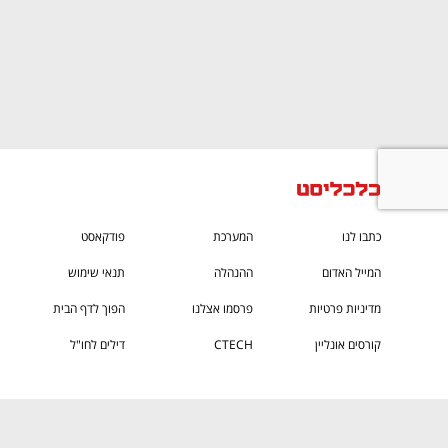
CTech – the
הבית של ההייטק הישראלי
כתבו לנו
המערכת
פודקאסט
המייל האדום
ההנהלה
תנאי שימוש
מדיניות פרטיות
פרסמו אצלנו
הפוך לדף הבית
קורסים אונליין
CTECH
דילים לחו"ל