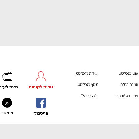
ענף במתח גבוה
מדברים כלכלה, עסקים ומה שב
פוטו כלכליסט
ועידות כלכליסט
המרת מט"ח
מוסף כלכליסט
שרות לקוחות
מינוי לעית
עמוד מט"ח כללי
כלכליסט TV
טוויטר
פייסבוק