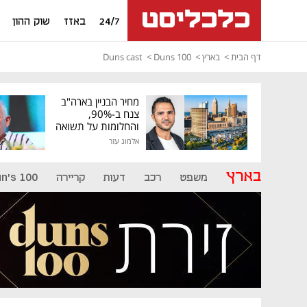
24/7
באזז
שוק ההון
דף הבית
בארץ
Duns 100
Duns cast
מחיר הבניין בארה"ב
צנח ב-90%,
והחלומות על תשואה
גבוהה התנפצו
אלמוג עזר
בארץ
משפט
רכב
דעות
קריירה
n's 100