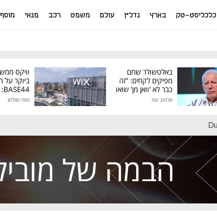
כלכליסט-טק
בארץ
נדל"ן
עולם
משפט
רכב
פנאי
מוסף
באלטשולר שחם
וויקס ממש
מפיקים לקחים: "זה
ביוקר על ר
כבר לא 'וואן מן' שואו
44
של גילעד"
אלמוג עזר
סופי שולמן
מיליון דולר
Du