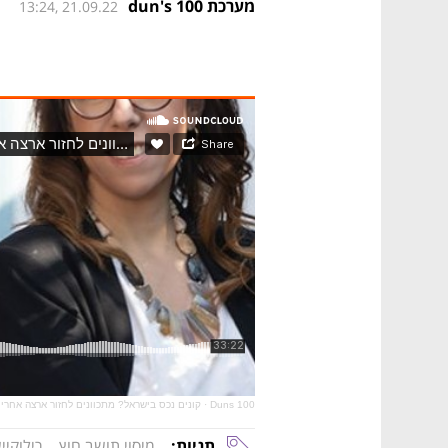
מערכת dun's 100
13:24, 21.09.22
Duns 100
·
קונים נכס בישראל? מתכוונים לחזור ארצה אחרי
תגיות:
מיסוי תושב חוץ
רילוקיי