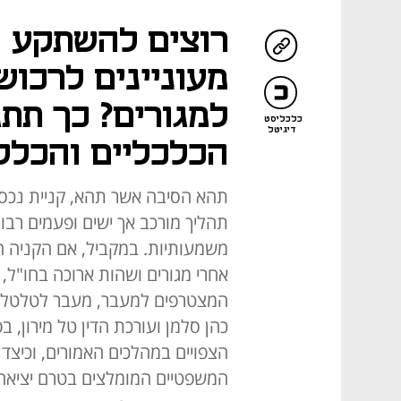
רוצים להשתקע ח
מעוניינים לרכו
למגורים? כך תת
כלכליסט
דיגיטל
הכלכליים והכלל
תהא הסיבה אשר תהא, קניית נכס 
תהליך מורכב אך ישים ופעמים רבות
משמעותיות. במקביל, אם הקניה הי
אחרי מגורים ושהות ארוכה בחו"ל,
המצטרפים למעבר, מעבר לטלטלה 
כהן סלמן ועורכת הדין טל מירון,
הצפויים במהלכים האמורים, וכיצד
המשפטיים המומלצים בטרם יציאה לר