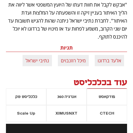
"אבקש לקבל את חוות דעתו של היועץ המשפטי אשר ליווה את 
הליך האיתור בעניין זיקה זו והשפעתה על המלצות ועדת 
האיתור". לחברת נתיבי ישראל ניתנה שהות להגיש תשובות עד 
יום שני הקרוב, משמע לפחות עד אז מינויו של ברדוגו לא יוכל 
להיכנס לתוקף.
תגיות
אלעד ברדוגו
מיכל רוזנבוים
נתיבי ישראל
עוד בכלכליסט
פודקאסט
אנרגיה 360
כלכליסט טק
Scale Up
XIMUSNXT
CTECH
יסייה חדשה
נפתח בכרטיסייה חדשה