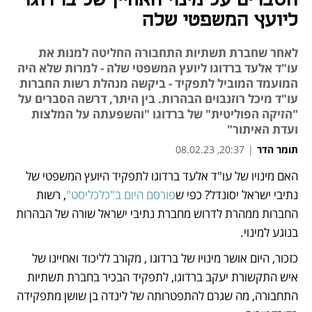
הסברים על מינוי האחיין של ברדוגו
ליועץ המשפטי שלה
לאחר שחברת תשתיות התחבורה החליטה למנות את
עו"ד אלעד ברדוגו ליועץ המשפטי שלה - למרות שלא היה
המועמד המוביל לתפקיד - ביקשה מנהלת רשות החברות
עו"ד מיכל רוזנבוים הבהרות. בין היתר, דרשה הסברים על
"הזיקה הפוליטית" של ברדוגו "והשפעתה על המלצות
ועדת האיתור"
תומר הדר
|
20:37, 08.02.23
האם מינויו של עו"ד אלעד ברדוגו לתפקיד היועץ המשפטי של 
נפתח בכרטיסייה חדשה
נתיבי ישראל יסונדל? כפי ש
פורסם היום ב"כלכליסט"
, רשות 
החברות ממהרת לדרוש מחברת נתיבי ישראל שורה של הבהרות 
בנוגע למינוי.
כזכור, היום אושר מינויו של ברדוגו , מקורב לליכוד ואחיינו של 
איש התקשורת יעקב ברדוגו, לתפקיד הבכיר בחברת תשתיות 
התחבורה, מה שגרם להתפטרותה של לינדה בן שושן מתפקידה 