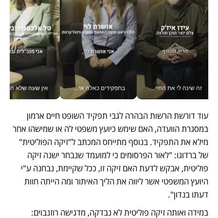
זה שינה לי את החיים: איך עידו איז'ק הופך את הסמארטפון לכלי צילום מקצועי_v
בתפקידים כאלה אי אפשר לחכות: אושרת לוי מניעה השקעות ענק מהטלפון_v
אין שעה שלא התעסקתי במשבר - טל אלכסנדרוביץ’ שגב מנהלת משברים
עוד דורשת הרשות הבהרה לגבי תפקיד השופט חיים ארמון 
במסגרת הוועדה, האם שימש כיועץ משפטי לה או שמישהו אחר 
מילא את התפקיד. בנוסף מתייחס המכתב ל"זיקה הפוליטית" 
של ברדוגו: "לאור הפרסומים כי למועמד שנבחר ישנה זיקה 
פוליטית, אבקש לדעת האם זיקה זו, ככל שקיימת, נבחנה ע"י 
היועץ המשפטי אשר ליווה את הליך האיתור ומה הייתה חוות 
דעתו בנדון". 
במידה ואותה זיקה פוליטית לא נבדקה, מדגישה רוזנבוים: 