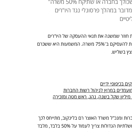
ומעדיפים אותם בחצי משרה. "או שכולך בחברה או שתיקח 50% משרה"
דובר במהלך פרסונלי נגד היו"רים
טיים
בסוף דצמבר 2021 פרסמה רשות החברות חוזר שמשנה את תנאי ההעסקה של היו"רים 
בחברות הממשלתיות ומבטל את האפשרות להעסיקם ב־75% משרה. המשמעות היא ששכרם 
ם בכיפופי ידיים
החוזר, שעליו חתום מ"מ מנהל רשות החברות ומנכ"ל משרד האוצר רם בלינקוב, מתייחס לכך 
שהיקף העסקתם של יו"רים בחברות הממשלתיות הגדולות צריך לעמוד על 50% בלבד, מלבד 