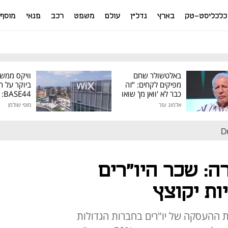
כלכליסט-טק
בארץ
נדל"ן
עולם
משפט
רכב
פנאי
מוסף
באלטשולר שחם
וויקס ממש
מפיקים לקחים: "זה
ביוקר על ר
כבר לא 'וואן מן' שואו
44
של גילעד"
אלמוג עזר
סופי שולמן
מיליון דולר
D
75% משרה: שכר היו"רים
ת יקוצץ
 ההעסקה של יו"רים בחברות הגדולות