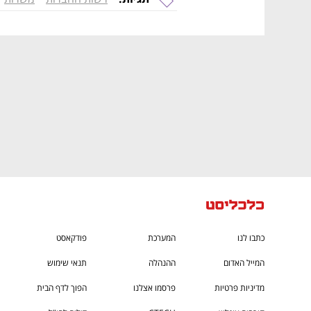
CTech – the
הבית של ההייטק הישראלי
כתבו לנו
המערכת
פודקאסט
המייל האדום
ההנהלה
תנאי שימוש
מדיניות פרטיות
פרסמו אצלנו
הפוך לדף הבית