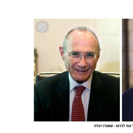
 עוזי לנדאו - ששכרו יעלה