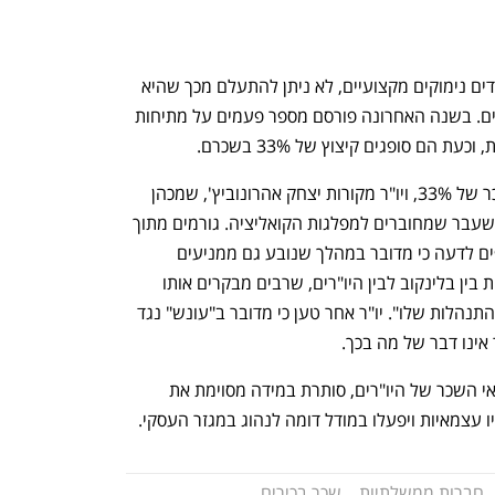
על אף שמדובר בהחלטה שמאחוריה עומדים נימוקים מקצועיים, לא ניתן להתעלם מכך שהיא 
מיטיבה עם יו"רים מסוימים ופוגעת באחרים. בשנה האחרונה פורסם מספר פעמים על מתיחות 
 הם סופגים קיצוץ של 33% בשכרם. 
מצד שני, פרץ ולנדאו, שזוכים לתוספת שכר של 33%, ויו"ר מקורות יצחק אהרונוביץ', שמכהן 
ב-100% משרה, הם פוליטיקאים ושרים לשעבר שמחוברים למפלגות הקואליציה. גורמים מתוך 
הממשלה וחלק מהיו"רים המכהנים שותפים לדעה כי מדובר במהלך שנובע גם ממניעים 
פרסונליים. אחד היו"רים אמר כי יש מתיחות בין בלינקוב לבין היו"רים, שרבים מבקרים אותו 
נפתח בכרטיסייה חדשה
נפתח בכרטיסייה חדשה
בשיחות סגורות – "אף אחד לא מבין את ההתנהלות שלו". יו"ר אחר טען כי מדובר ב"עונש" נגד 
 אינו דבר של מה בכך.
בנוסף, החלטת הרשות, המכתיבה את תנאי השכר של היו"רים, סותרת במידה מסוימת את 
 עצמאיות ויפעלו במודל דומה לנהוג במגזר העסקי. 
חברות ממשלתיות
שכר בכירים