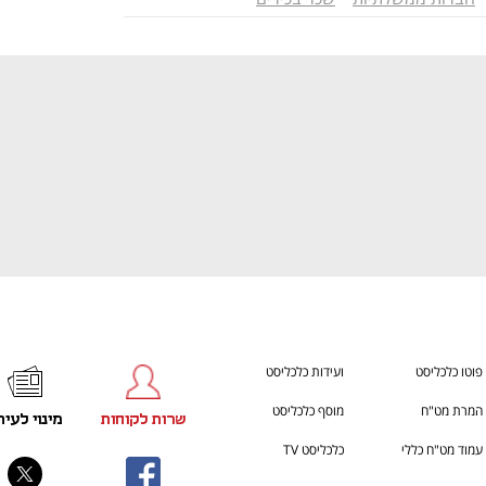
ענף במתח גבוה
מדברים כלכלה, עסקים ומה שב
פוטו כלכליסט
ועידות כלכליסט
המרת מט"ח
מוסף כלכליסט
שרות לקוחות
מינוי לעית
עמוד מט"ח כללי
כלכליסט TV