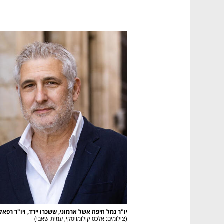
יו"ר נמל חיפה אשל ארמוני, ששכרו יירד, ויו"ר רפאל

(
צילומים: אלכס קולומויסקי, עמית שאבי
)