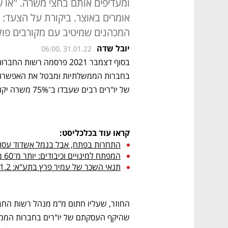
אומרים באוצר. ביקורת על הצעד: מ
המכהנים שמיטיב עם מקורבים פולי
יובל שדה
06:00, 31.01.22
של יו"רים רבים שעבדו ב־75% משרה יקוצץ בשליש.
קראו עוד בכלכליסט:
התחרות בפתח, אבל בנמל אשדוד עסוקי
המפתח למינויים וכיבודים: יותר מ־60 מועמדים במרוץ לניהול רשות החברות
תנאי השכר של עמיר פרץ בתע"א: 1.2 מיליון שקל בשנה, נהג, ראש מטה ומזכירה