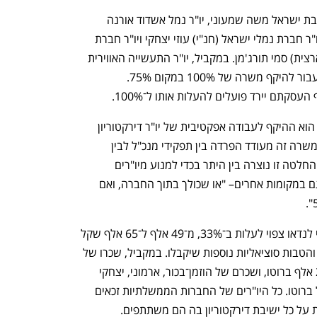
הקיצוץ צפוי להשפיע בין היתר על יו"ר רכבת ישראל משה שמעוני, יו"ר נמל אשדוד אורנה 
הוזמן־בכור, יו"ר נמל חיפה אשל ארמוני, יו"ר חברת נמלי ישראל (חנ"י) עוזי יצחקי ויו"ר חברת 
נג"ה (החברה לניהול מערכת החשמל הארצית) סמי תורג'מן. במקביל, יו"ר התעשייה האווירית 
עמיר פרץ ויו"ר רפאל עוזי לנדאו צפויים לעבור להיקף משרה של 100% במקום 75%. 
עסקתם יירד פועלים להעלות אותו ל־100%.
לפי החוזר של רשות החברות, חצי משרה הוא ההיקף לעבודה אפקטיבית של יו"ר דירקטוריון 
בחברה ממשלתית גדולה מאחר ששיעור משרה זה מעודד הפרדה בין תפקידי מנכ"ל לבין 
תפקידיו של היו"ר. גורמים באוצר אמרו כי החלטה זו נוצרה בין היתר בכדי למנוע מיו"רים 
שעובדים ב־75% משרה לעבוד במקביל גם במקומות אחרים– "או שכולך בתוך החברה, ואם 
ועוזי לנדאו צפוי לעלות ב־33%, מ־49 אלף ל־65 אלף שקל 
ברוטו לחודש וסכום זה לא כולל רכב צמוד והטבות סוציאליות נוספות שיקבלו. במקביל, שכרו של 
שמעוני ברכבת יירד מ־39 אלף שקל ל־26 אלף ברוטו, ושכרם של הוזמן־בכור, ארמוני, יצחקי 
ותורג'מן יירד מ־34 אלף ל־22.6 אלף שקל ברוטו. כל היו"רים של החברות הממשלתיות זכאים 
 על כל ישיבת דירקטוריון בה הם משתתפים.