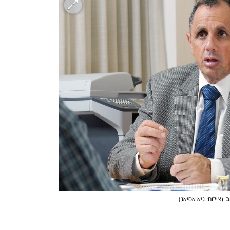
ב
(
צילום: גיא אסיאג
)