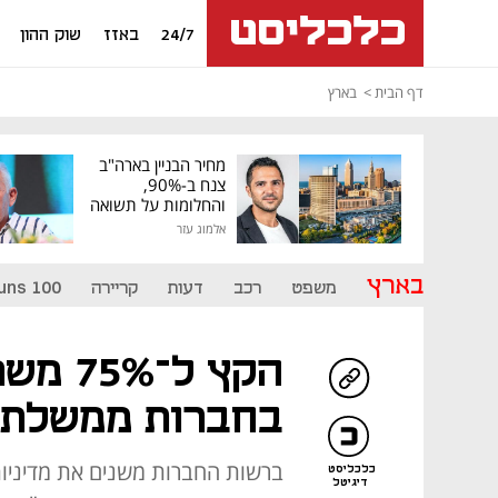
24/7
באזז
שוק ההון
דף הבית
בארץ
מחיר הבניין בארה"ב
צנח ב-90%,
והחלומות על תשואה
גבוהה התנפצו
אלמוג עזר
בארץ
משפט
רכב
דעות
קריירה
uns 100
הקץ ל־
בחברות ממשלתיו
ברשות החברות משנים את מדיניות
כלכליסט
דיגיטל