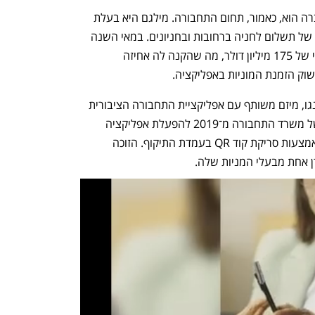
אחד מתחומי הפעילות המרכזיים של החברה הוא, כאמור, תחום התחבורה. מילגם היא בעלת 
השליטה בפנגו, שמחזיקה במרבית השוק של תשלום לחניה ברחובות ובחניונים. במאי השנה 
 (Gett) לפי שווי של 175 מיליון דולר, מה שהקנה לה אחיזה 
דרך פנגו מפעילה מילגם גם את מוביט־פנגו, מיזם משותף עם אפליקציית התחבורה הציבורית 
מוביט (בבעלות מובילאיי), שזכה במכרז של משרד התחבורה מ־2019 להפעלת אפליקציה 
לתשלום על נסיעות בתחבורה ציבורית באמצעות סריקת קוד QR בעמדת התיקוף. הזוכה 