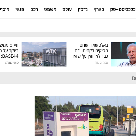
כלכליסט-טק
בארץ
נדל"ן
עולם
משפט
רכב
פנאי
מוסף
באלטשולר שחם
וויקס ממש
מפיקים לקחים: "זה
ביוקר על ר
כבר לא 'וואן מן' שואו
44
של גילעד"
אלמוג עזר
סופי שולמן
מיליון דולר
D