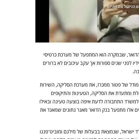
וכעת מתווסף לכוח הזה השילוב של בנק הדואר, שבמקרה הוא המתפעל של מערכת כרטיסי 
הרב־קו – פעילות שהיתה אמורה לצאת מידיו לפני שנים ספורות אך עקב עיכובים לא ברורים 
ה.
מאז שנת 2010 מפעיל בנק הדואר, תחת מודל של פטור ממכרז, את מערכת הסליקה, השירות 
והניהול של מערך הרב־קו. מערכת זו מנהלת ומתעדת את הסליקה, הטעינות והתיקופים 
שנעשים באמצעות הכרטיסים ומאפשרת למשרד התחבורה לדעת איפה בוצעה טעינה ובאילו 
נסיעות תוקפו כרטיסים. לצורך מתן שירותים אלו מתפעל בנק הדואר מאגר נתונים שמאגד את 
ב־2021 מילגם (דרך חברה בשם טופ קארד ישראל, שנמצאת בבעלות של מילגם ומוביט־פנגו 