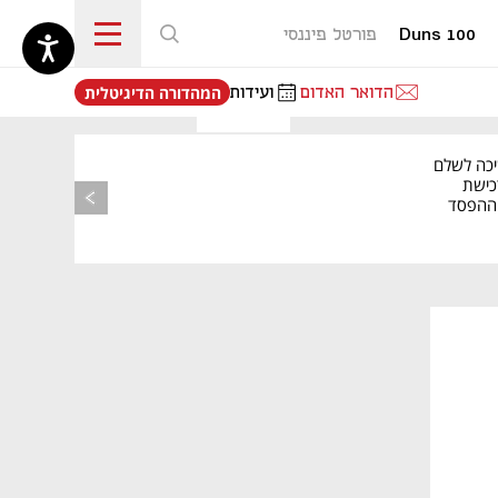
Duns 100
פורטל פיננסי
נפתח בכרטיסייה חדשה
הדואר האדום
ועידות
המהדורה הדיגיטלית
יכה לשלם
כישת
BASE: ההפסד
הרבעוני זינק ל-76