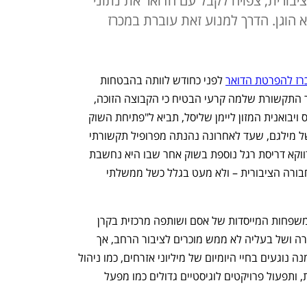
ורית, צפויה לקבל עם הדואר את נתוני
א הוגן. הדרך למנוע זאת עוברת במכרז
רז להפרטת הדואר
 לפני כחודש לוותה בהבטחות 
חגיגיות על עידן חדש לצרכן הישראלי. שר התקשורת שלמה קרעי הבטיח כי הקבוצה הזוכה, 
שכוללת את מילגם, חברת הביטוח הפניקס ויבואנית המזון ליימן שליסל, תביא ל"פתיחת השוק 
לתחרות אמיתית". אלא שבחינת עסקיה של מילגם, שעד לאחרונה נהנתה מפרופיל תקשורתי 
נמוך, ביחד עם זכייתה במכרז, מקנה לה דווקא דריסת רגל נוספת בשוק אחר שבו היא נחשבת 
דומיננטית במיוחד – שוק התשלומים בתחבורה הציבורית – ולא מעט בגלל כשל ממשלתי 
מילגם נמצאת בשליטת משפחת וייל, מהמשפחות המייסדות של אסם ושותפה מרכזית בקרן 
ההשקעות אסנס פרטנרס. השם של החברה ושל בעליה לא ממש מוכרים לציבור הרחב, אך 
לקבוצה פעילות מגוונת שחלקים רבים ממנה נוגעים בחיי היומיום של מיליוני אזרחים, כמו ניהול 
מערכי גבייה וחניה בעבור רשויות מקומיות, ותפעול פרויקטים לוגיסטיים גדולים כמו מפעל 