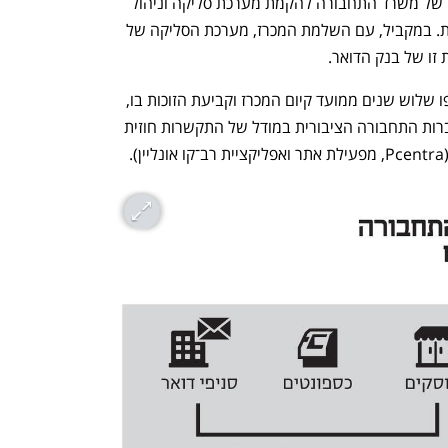
— ע"כ) היתה אחת משלוש הזוכות במכרז של משרד התחבורה להקמת מערכת סליקה וניהול 
לתשלומי רב־קו ונסיעות בתחבורה ציבורית. במקביל, עם השלמת המכרז, מערכת הסליקה של 
ו של בנק הדואר. 
אלא שהמכרז לא יושם עד היום. אף שחלפו שלוש שנים ממועד קיום המכרז וקביעת הזוכות בו, 
כרטיסי הרב־קו עדיין מתופעלים על ידי חברות התחבורה הציבורית במודל של התקשרות חוזית 
 