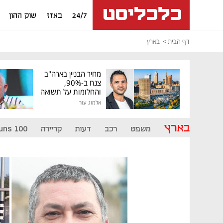
24/7
באזז
שוק ההון
דף הבית
בארץ
מחיר הבניין בארה"ב
צנח ב-90%,
והחלומות על תשואה
גבוהה התנפצו
אלמוג עזר
בארץ
משפט
רכב
דעות
קריירה
uns 100