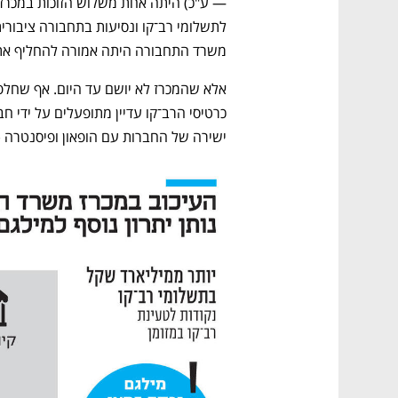
משרד התחבורה היתה אמורה להחליף את ז
ישירה של החברות עם הופאון ופיסנטרה (Pcentra, מפעילת אתר ואפליקציית רב־קו אונליין). 