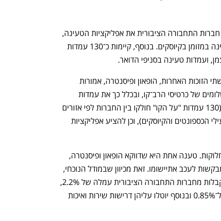
ענף במתח גבוה
מדברים כלכלה, עסקים ומה שב
בפועל, הופאון ופיסנטרה מתפעלות עבור חברות התחבורה הציבורית את אפליקציות הטעינה, 
עמדות הטעינה בכספונטים ונקודות הטעינה במזומן בקיוסקים. בנוסף, קיימות כ־130 עמדות 
ן, ועמדות טעינה בסניפי הדואר.
לפי המכרז של משרד התחבורה, מילגם ושתי הזוכות האחרות, הופאון ופיסנטרה, אמורות 
לתפעל את מערך הטעינה, התיקוף והתשלומים של כרטיסי הרב־קו, ובכלל כך את עמדות 
הטעינה ברחבי הארץ, במודל של זכיינות (130 עמדות "על הקו" חולקו בין החברות לפי אזורים 
גיאוגרפיים) או התקשרות ישירה (עם מפעילי הכספונטים והקיוסקים), וכן להציע אפליקציות 
ממה נובע העיכוב במכרז? הדעות בשוק חלוקות. טענה אחת היא שדווקא הופאון ופיסנטרה, 
שתי הזוכות לצד מילגם במכרז, הן אלו שמבקשות לעכב אתיישומו. זאת מכיוון שבמודל הנוכחי, 
נותנות שירותי הטעינה לכרטיסי רב־קו מקבלות מחברות התחבורה הציבורית עמלה של 2.2%, 
בשעה שעם הפעלתהמכרז תרד העמלה ל־0.85% ובנוסף יוטלו עליהן דרישות שירות ואיכות 