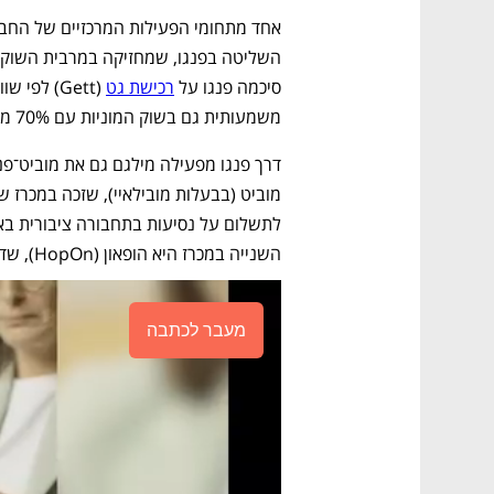
סיכמה פנגו על 
רכישת גט
משמעותית גם בשוק המוניות עם 70% משוק הזמנת המוניות באפליקציה.
השנייה במכרז היא הופאון (HopOn), שדן אחת מבעלי המניות שלה.
מעבר לכתבה