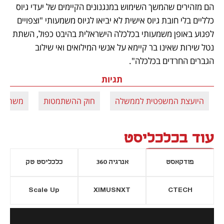
הם מזהירים שהמשך השימוש במנגנונים הקיימים של יעדי גיוס 
כלליים בלי חובת גיוס אישית לא יביאו לגיוס משמעותי "וצפויים 
לפגוע באופן משמעותי בכלכלה הישראלית בהיבט כפול, השתת 
נטל שירות שאינו בר קיימא על אנשי המילואים ואי שילוב 
הגברים החרדים בכלכלה".
תגיות
היועצת המשפטית לממשלה
חוק ההשתמטות
משרד ה
עוד בכלכליסט
פודקאסט
אנרגיה 360
כלכליסט טק
Scale Up
XIMUSNXT
CTECH
יסייה חדשה
נפתח בכרטיסייה חדשה