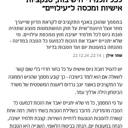
לכל תלמידי הישיבות, סנקציות
אישיות ומכסה ל"עילויים"
במסמך שהוכן באגף התקציבים לקראת הדיון שייערך
מחר אצל היועמ"שית על חוק ההשתמטות מוצע שתהיה
חובת גיוס לכל תלמיד ישיבה חוץ ממכסת עילויים. מי
שלא יתגייס ייאבד את הזכות לכמעט כל הטבה במדינה -
מהנחה במעונות יום ועד הטבות בדיור
שחר אילן
|
22:14, 22.12.24
נפתח בכרטיסייה חדשה
נפתח בכרטיסייה חדשה
יש להטיל חובת גיוס אישית על כל בחור חרדי בלי שום קשר 
לשאלה אם הוא לומד בישיבה - כך קובע מסמך שהגיש הממונה 
על התקציבים באוצר יוגב גרדוס ליועצת המשפטית של משרד 
הביטחון הילה ארליך עמר.
על פי המסמך, כל מי שלא יתגייס יאבד את הזכות לכמעט כל 
הטבה מהמדינה. מדובר בשלילת הטבות בשתי רמות: רמה אחת 
קשורה להטבות הנוגעות לדחיית השירות: קצבת תלמיד ישיבה, 
הנחה במעונות יום, הנחה בביטוח הלאומי. השנייה היא הטבות 