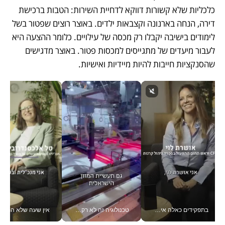
כלכליות שלא קשורות דווקא לדחיית השירות: הטבות ברכישת 
דירה, הנחה בארנונה וקצבאות ילדים. באוצר רוצים שפטור בשל 
לימודים בישיבה יקבלו רק מכסה של עילויים. כלומר ההצעה היא 
לעבור מיעדים של מתגייסים למכסות פטור. באוצר מדגישים 
שהסנקציות חייבות להיות מיידיות ואישיות.
בתפקידים כאלה אי אפשר לחכות: אושרת לוי מניעה השקעות ענק מהטלפון_v
טכנולוגיה זה לא רק בהייטק: גם תעשיית המזון הישראלית מאמצת כלי AI, אוטומציה וניתוח דאטה בזמן אמת
אין שעה שלא התעסקתי במשבר - טל אלכסנדרוביץ’ שגב מנהלת משברים