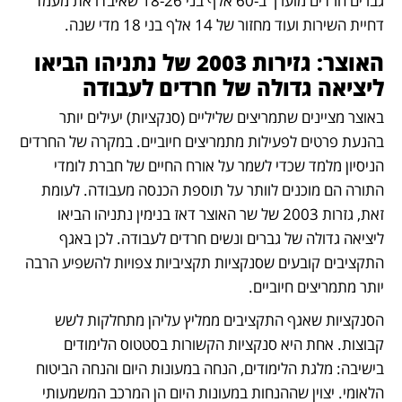
גברים חרדים מוערך ב-60 אלף בני 18-26 שאיבדו את מעמד 
דחיית השירות ועוד מחזור של 14 אלף בני 18 מדי שנה.
האוצר: גזירות 2003 של נתניהו הביאו 
ליציאה גדולה של חרדים לעבודה
באוצר מציינים שתמריצים שליליים (סנקציות) יעילים יותר 
בהנעת פרטים לפעילות מתמריצים חיוביים. במקרה של החרדים 
הניסיון מלמד שכדי לשמר על אורח החיים של חברת לומדי 
התורה הם מוכנים לוותר על תוספת הכנסה מעבודה. לעומת 
זאת, גזרות 2003 של שר האוצר דאז בנימין נתניהו הביאו 
ליציאה גדולה של גברים ונשים חרדים לעבודה. לכן באגף 
התקציבים קובעים שסנקציות תקציביות צפויות להשפיע הרבה 
יותר מתמריצים חיוביים. 
הסנקציות שאגף התקציבים ממליץ עליהן מתחלקות לשש 
קבוצות. אחת היא סנקציות הקשורות בסטטוס הלימודים 
בישיבה: מלגת הלימודים, הנחה במעונות היום והנחה הביטוח 
הלאומי. יצוין שההנחות במעונות היום הן המרכב המשמעותי 