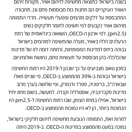
בשנה בישראל כתוצאה מחשיפה לזיהום אוויר. מקורות זיהום 
האוויר העיקריים הם תחנות כוח מבוססות פחם וגז, תחבורה 
המתבססת על דלקים מזהמים ומפעלי תעשייה. מדדי התמותה 
מזיהום אוויר נקבעים לפי חשיפה לחומר חלקיקים נשים 
(pm2.5). לפי ארגון ה-OECD, השוואה בינלאומית של רמת 
הרעלנים הללו באוויר, מעלה שהחשיפה למזהמים בישראל 
גבוהה ביחס למדינות המפותחות, ורמתה דומה לזו של מדינות 
שהכלכלה בהן מבוססת על תעשיות פחם, נחושת ואלומיניום. 
במכון טאוב מצביעים על כך שנכון ל-2019 היו רמות החשיפה 
בישראל גבוהות ב-39% מהממוצע ב-OECD, פי שניים מאלו 
שבארה"ב, בריטניה, ספרד ודנמרק, ופי שלושה בערך מרוב 
מדינות סקנדינביה, אוסטרליה וקנדה. למעשה, בשום מחוז יחיד 
בישראל, אפילו במחוז הצפון, שבו רמות החשיפה ל-pm2.5 היו 
הנמוכות ביותר, הן לא היו נמוכות מהממוצע ב-OECD. 
למרות זאת, התמותה הנובעת מחשיפה לזיהום חלקיקי בישראל, 
נמוכה במעט מהממוצע במדינות ה-OECD. ב-2019 היתה 