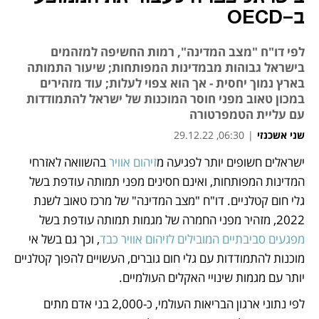
ב-OECD
לפי דו"ח "מצב המדינה", רמות החשיפה למזהמים
בישראל גבוהות מבמדינות המפותחות; שיעור התמותה
בארץ נמוך יחסית - אך הוא צפוי לעלות; עוד מזהירים
במכון טאוב מפני חוסר המוכנות של ישראל להתמודדות
עם עליית הטמפרטורה
שני אשכנזי
|
06:30, 29.12.22
ישראלים חשופים יותר לפגיעה מ
זיהום אוויר
 בהשוואה לאזרחי 
נפתח בכרטיסייה חדשה
נפתח בכרטיסייה חדשה
נפתח בכרטיסייה חדשה
נפתח בכרטיסייה חדשה
המדינות המפותחות, ואינם חסינים מפני תמותה עודפת בשל 
גלי חום קטלניים. דו"ח "מצב המדינה" של מרכז טאוב לשנת 
2022, מזהיר מפני החמרה של מגמות תמותה עודפת בשל 
מפגעים סביבתיים המובילים לזיהום אוויר כבד
, וכך גם בשל אי 
מוכנות להתמודדות עם גלי חום גוברים, העשויים להפוך קטלניים 
יותר עם מגמות שינויי האקלים העולמיים.  
לפי נתוני ארגון הבריאות העולמי, כ-2,000 בני אדם מתים 