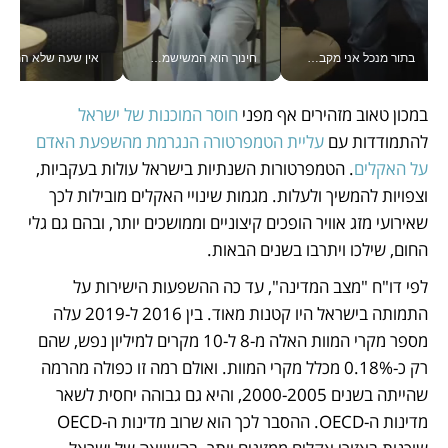
בתור מנכל אני מקבל מאות החלטות ביום, וה- Galaxy Z Fold8 Ultra עוזר לי לחתוך אותן מהר יותר_v
חינוך הוא המשישמה של החיים שלי - V
אין שעה שלא התעסקתי במשבר - טל אלכסנדרוביץ’ שגב מנהלת משברים
במכון טאוב מזהירים אף מפני 
חוסר המוכנות של ישראל
להתמודדות עם 
עליית הטמפרטורה הנגרמת מהשפעת האדם 
על האקלים
. הטמפרטורות השנתיות בישראל עולות בעקביות, 
וצפויות להמשיך ולעלות. מגמות שינויי האקלים מובילות לכך 
שאירועי מזג אוויר הופכים קיצוניים וממושכים יותר, ובהם גם גלי 
החום, שילכו ויתרבו בשנים הבאות. 
לפי דו"ח "מצב המדינה", עד כה ההשפעות הישירות על 
התמותה בישראל היו קטנות מאוד. בין 2016 ל-2019 עלה 
מספר מקרי המוות האלה מ-8 ל-10 מקרים למיליון נפש, שהם 
רק כ-0.18% מכלל מקרי המוות. ואולם רמה זו כפולה מהרמה 
שהייתה בשנים 2000-2005, והיא גם גבוהה יחסית לשאר 
מדינות ה-OECD. ההסבר לכך הוא שרוב מדינות ה-OECD 