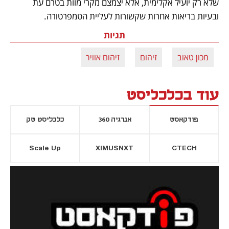
שלא רק יועיל אקלימית, אלא יצמצם מקרי מוות בטרם עת 
ובעיות בריאות אחרות שקשורות לעליית הטמפרטורה. 
תגיות
מכון טאוב
זיהום
זיהום אוויר
עוד בכלכליסט
פודקאסט
אנרגיה 360
כלכליסט טק
Scale Up
XIMUSNXT
CTECH
יסייה חדשה
נפתח בכרטיסייה חדשה