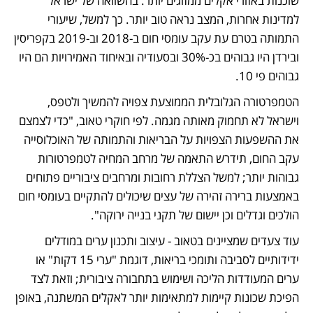
שוכנות באזורי אקלים ממזוגים יותר. בהשוואה של ישראל 
למדינות אחרות, המצב נראה טוב יותר. כך למשל, שיעורי 
התמותה בטרם עת עקב עומסי חום ב-2018 וב-2019 בקפריסין 
ובירדן היו גבוהים בכ-30% ובסעודיה ובאיחוד האמירויות הם היו 
גבוהים פי 10. 
הטמפרטורה הגלובלית הממוצעת צפויה להמשיך ולטפס, 
וישראל לא תחמוק מאותה מגמה. לפי חוקרי טאוב, "כדי לצמצם 
את ההשפעות הצפויות על הבריאות והתמותה של האוכלוסייה 
עקב החום, תידרש התאמה של מרחב המחיה לטמפרטורות 
גבוהות יותר; למשל הצללת רחובות ומרחבים ציבוריים פתוחים 
באמצעות ברירה זהירה של עצים שיכולים להתקיים בעומסי חום 
הולכים וגדלים וכן יישום של תקני בנייה ירוקה".
עוד צעדים שמציינים בטאוב - עיצוב ותכנון ערים במודלים 
ידידותיים לסביבה ותומכי בריאות, דוגמת "ערי 15 דקות" או 
ערים המעודדות הליכה ושימוש בתחבורה ציבורית; וזאת לצד 
הפיכת שכונות קיימות למתאימות יותר לאקלים המשתנה, באופן 