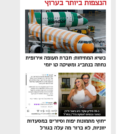
נפתח בכרטיסייה חדשה
נפתח בכרטיסייה חדשה
הנצפות ביותר בערוץ
בשיא המתיחות: חברת תעופה אירופית
נחתה בנתב"ג ומשיקה קו יומי
"חוץ מתמונות יפות וסיורים במסעדות
יווניות, לא ברור מה עלה בגורל