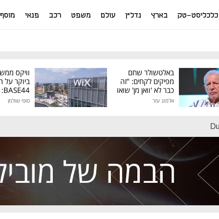
כלכליסט-טק
בארץ
נדל"ן
עולם
משפט
רכב
פנאי
מוסף
באלטשולר שחם
וויקס ממש
מפיקים לקחים: "זה
ביוקר על ר
כבר לא 'וואן מן' שואו
44
של גילעד"
אלמוג עזר
סופי שולמן
מיליון דולר
Du