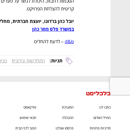
קריטית להצלחת הפרויקט.
יובל כהן ברדוגו, יועצת חברתית, מחל
במשרד פלס מוזר כהן
ם ומה שביניהם
התכוננו לשלב הבא בצמיחה שלכם!
d&b
 – לדעת להחליט
תגיות:
התחדשות עירונית
נציג
כתבו לנו
המערכת
פודקאסט
המייל האדום
ההנהלה
תנאי שימוש
מדיניות פרטיות
פרסמו אצלנו
הפוך לדף הבית