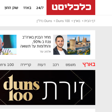
24/7
באזז
שוק ההון
דף הבית
בארץ
Duns 100
Duns נדל"ן
מחיר הבניין בארה"ב
צנח ב-90%,
והחלומות על תשואה
גבוהה התנפצו
אלמוג עזר
בארץ
משפט
רכב
דעות
קריירה
n's 100