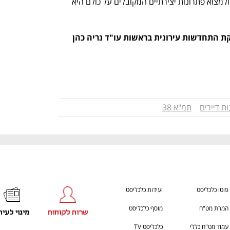
הסכמות רחבות. היכולת לגשר על פערים ולמצוא פתרונות יצירתיים המקובלים על כולם היא 
קת התחדשות עירונית בראשות עו"ד נריה כהן 
h – the gateway to Tech
You're NXT
ות דיירים
תמ"א 38
פוטו כלכליסט
ועידות כלכליסט
המרת מט"ח
מוסף כלכליסט
שרות לקוחות
מינוי לעית
עמוד מט"ח כללי
כלכליסט TV