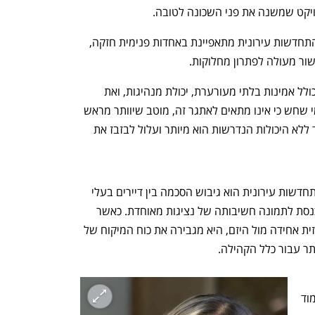
ויקט שמשנה את פני השכונה לטובה.
נציגות דיירים אפקטיבית בפרויקטים של התחדשות עירונית מתאפיינת באחדות פנימית חזקה, 
שור מעולה לפתרון מחלוקות.
תפקיד זה מחייב פרופיל אישיותי ייחודי, הכולל אמינות בלתי מעורערת, יכולת מנהיגות, ואת 
היכולת לבנות אמון בין כל בעלי העניין - מי שחש כי אינו מתאים לאתגר זה, מוטב שיוותר מראש 
על מועמדות לתפקיד, שכן ניסיון להתמודד ללא היכולות הנדרשות הוא מיותר ועלול לבזבז את 
אחד האתגרים הגדולים בפרויקטים של התחדשות עירונית הוא גיבוש הסכמה בין דיירים בעלי 
אינטרסים שונים ולעיתים מנוגדים. כאן נכנסת לתמונה חשיבותה של נציגות מאוחדת. כאשר 
הנציגות פועלת בשיתוף פעולה ומציגה חזית אחידה מול היזם, היא מגבירה את כוח המיקוח של 
ר עבור כלל הקהילה.
שא ומתן 
אפקטיבי יותר, להציג דרישות ברורות ולעמוד 