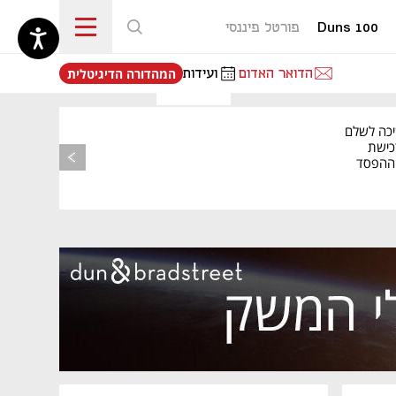
Duns 100
פורטל פיננסי
נפתח בכרטיסייה חדשה
הדואר האדום
ועידות
המהדורה הדיגיטלית
יכה לשלם
כישת
BASE: ההפסד
הרבעוני זינק ל-76