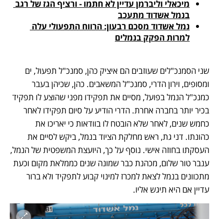
מיכאלי וליברמן עדיין לא חתמו - ורציף הגז של רגב 
בנמל אשדוד מתעכב
נמל אשדוד מסכם רבעון: הרווח התפעולי עלה 
למרות הפקק בנמלים
שני הסמנכ"לים שעוזבים הם איציק כהן, סמנכ"ל תפעול, ים 
ומסופים, וירון הדרי, סמנכ"ל המשאבים. כהן, שכיהן בעבר 
כמנכ"ל הנמל בפועל, מסיים את תפקידו מפני שהוצע לו תפקיד 
בכיר יותר בחברה אחרת. הדרי הודיע על סיום תפקידו לאחר 
כחמש שנים, לאחר שלא הובטח לו בוודאות כי יאריכו את 
כהונתו. דני גת, ראש מחלקת הציוד בנמל, ביקש לסיים את 
העסקתו בחוזה אישי. נוסף על כך, היועצת המשפטית של הנמל, 
ענבר טור שלום, מכהנת כבר שמונה שנים כממלאת מקום וכעת 
מתכוונים בנמל לצאת למכרז למינוי קבוע לתפקיד ולא ברור 
עדיין אם היא תיגש אליו.