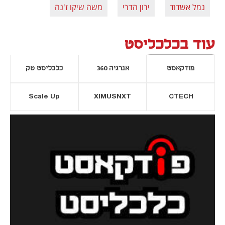
נמל אשדוד
ירון הדרי
משה שיקו ז'נה
עוד בכלכליסט
פודקאסט
אנרגיה 360
כלכליסט טק
Scale Up
XIMUSNXT
CTECH
יסייה חדשה
נפתח בכרטיסייה חדשה