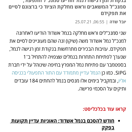
בנקודת זמן רגישה לנמל הודיעו סמנכ"ל התפעול,
סמנכ"ל המשאבים וראש מחלקת הציוד כי ברצונם לסיים
את תפקידם
יובל שדה
|
06:55, 25.07.21
שני סמנכ"לים וראש מחלקה בנמל אשדוד הודיעו לאחרונה 
נפתח בכרטיסייה חדשה
נפתח בכרטיסייה חדשה
נפתח בכרטיסייה חדשה
נפתח בכרטיסייה חדשה
למנכ"ל נמל אשדוד משה (שיקו) זנה שהם מעוניינים לסיים את 
תפקידם. עזיבות הבכירים מתרחשות בנקודת זמן רגישה לנמל, 
שנערך לפתיחת התחרות בנמלים שצפויה להתחיל ב־1 
בספטמבר עם פתיחת נמל המפרץ בחיפה שינוהל על ידי חברת 
SIPG. כמו כן 
הנמל עדיין מתמודד עם התור התפעולי בכניסה 
אליו
, ובמקביל בימים אלו מנסים בנמל להחתים 184 עובדים 
ותיקים על הסכמי פרישה.
קראו עוד בכלכליסט:
חודש להסכם בנמל אשדוד: האוניות עדיין תקועות 
בפקק