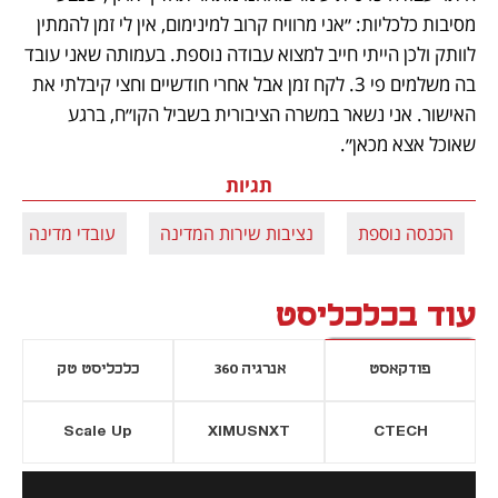
מסיבות כלכליות: ״אני מרוויח קרוב למינימום, אין לי זמן להמתין 
לוותק ולכן הייתי חייב למצוא עבודה נוספת. בעמותה שאני עובד 
בה משלמים פי 3. לקח זמן אבל אחרי חודשיים וחצי קיבלתי את 
האישור. אני נשאר במשרה הציבורית בשביל הקו״ח, ברגע 
שאוכל אצא מכאן״. 
תגיות
הכנסה נוספת
נציבות שירות המדינה
עובדי מדינה
עוד בכלכליסט
פודקאסט
אנרגיה 360
כלכליסט טק
Scale Up
XIMUSNXT
CTECH
יסייה חדשה
נפתח בכרטיסייה חדשה