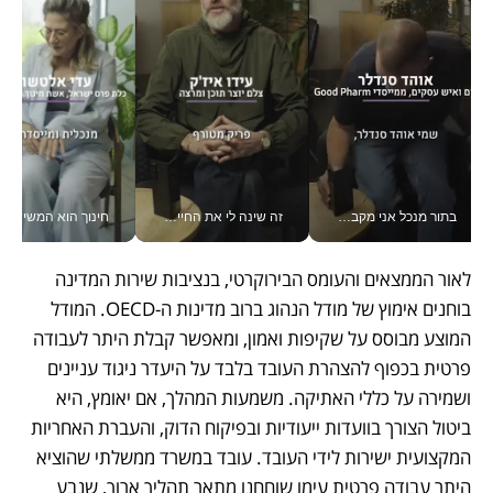
בתור מנכל אני מקבל מאות החלטות ביום, וה- Galaxy Z Fold8 Ultra עוזר לי לחתוך אותן מהר יותר_v
זה שינה לי את החיים: איך עידו איז'ק הופך את הסמארטפון לכלי צילום מקצועי_v
חינוך הוא המש
לאור הממצאים והעומס הבירוקרטי, בנציבות שירות המדינה 
בוחנים אימוץ של מודל הנהוג ברוב מדינות ה-OECD. המודל 
המוצע מבוסס על שקיפות ואמון, ומאפשר קבלת היתר לעבודה 
פרטית בכפוף להצהרת העובד בלבד על היעדר ניגוד עניינים 
ושמירה על כללי האתיקה. משמעות המהלך, אם יאומץ, היא 
ביטול הצורך בוועדות ייעודיות ובפיקוח הדוק, והעברת האחריות 
המקצועית ישירות לידי העובד. עובד במשרד ממשלתי שהוציא 
היתר עבודה פרטית עימו שוחחנו מתאר תהליך ארוך, שנבע 