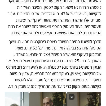
להשלמת הכנסה. מה דוחף את עובדי המדינה לחפש תעסוקה 
נוספת? הדו"ח לא משאיר מקום לספק: הסיבה העיקרית 
לבקשות, בשיעור של 47%, היא כלכלית. על פי הנציבות, עבור 
עובדים אלו המשרה הממשלתית מהווה "עוגן" של יציבות 
תעסוקתית, בעוד העיסוק הנוסף מאפשר להם לשפר את רמת 
ההשתכרות, לגוון את העשייה המקצועית ולממש את עצמם.
הדרך להשגת ההיתר המיוחל רצופה בירוקרטיה מתישה. משך 
הטיפול הממוצע בבקשה מקוונת עומד על 53 ימים. צוואר 
הבקבוק העיקרי הוא שלב הטיפול אצל "האחראי במשרד", 
שאורך לבדו כ-25 ימים – כמעט מחצית מזמן הטיפול הכולל. אך 
הנתון המפתיע ביותר נוגע לטכנולוגיה, או להיעדרה: רוב מוחלט 
של הבקשות (95%), בעיקר במערכת הבריאות, עדיין מוגשות 
באופן ידני. בנציבות ממליצים כעת על מעבר מלא להגשת 
בקשות באופן מקוון כדי לייעל את התהליך ולמנוע אובדן מידע.