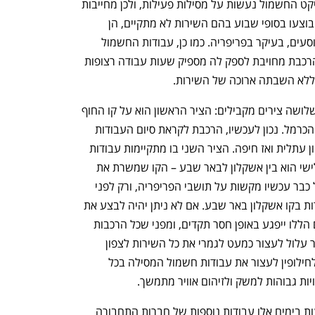
מסילות חדשות, עבודות התשתית על פרויקט החשמול נעשות על מסילות פעילות, ולכן מחייבות 
את השבתת השירות. אם עבודות אלו לא יבוצעו בסופי שבוע בהם השירות לא מתקיים, הן 
יבוצעו בימי חול וייפגעו בשירות שניתן לנוסעים, בעיקר בפריפריה. כמו כן, עבודות החשמול 
מבוצעות על ידי חברת SEMI הספרדית והרכבת מחויבת לספק לה מספיק שעות עבודה רצופות 
ללא השבתה ארוכה של השירות.
נכון להיום, עבודות החשמול מתקדמות בשלושה צירים מקבילים: הציר הראשון הוא על קו החוף 
שדרכו עוברות כל הרכבות לצפון דרך חוף הכרמל. נכון לעכשיו, הרכבת לקראת סיום העבודות 
באיזור בנימינה, ומשם תמשיך צפונה לכיוון עתלית ואז חיפה. הציר השני בו מתקיימות עבודות 
הוא בין רחובות לאשקלון, ואילו הציר השלישי הוא בין אשקלון לבאר שבע – הקו שמשרת את 
נתיבות, שדרות ואופקים. עבודות החשמול כבר עכשיו מקשות על תושבי הפריפריה, ורק לפני 
נפתח בכרטיסייה חדשה
נפתח בכרטיסייה חדשה
שבועיים הודיעה הרכבת על צמצום השירות בקו אשקלון באר שבע. אם לא ניתן יהיה לבצע את 
החשמול בשבת, השירות בשלושת הקווים הללו ייפגע באופן חסר תקדים, ומפני שכל הרכבות 
לצפון הארץ עוברות דרך בנימינה אז הדבר עלול לעצור כמעט לגמרי את כל השירות לצפון 
הארץ מבנימינה עד לנהריה וכרמיאל, או לחילופין לעצור את עבודות חשמול המסילה בכל 
ות גבוהות למשק ולזיהום אוויר מתמשך. 
מלבד העבודות של רכבת ישראל, מתבצעות בימים אלו עבודות נוספות של חברות התחבורה 