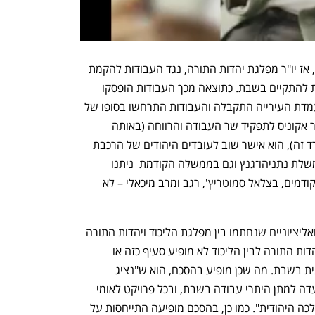
בשנת 2019 למשל יצא השר יעקב ליצמן, אז יו"ר מפלגת יהדות התורה, נגד העבודות להקמת 
גשר יהודית מעל נתיבי איילון שהיו אמורות להתקיים בשבת. כתוצאה מכך העבודות הופסקו 
ועיריית תל אביב עתרה נגד ההחלטה – עמדת העירייה התקבלה והעבודות התרחשו בסופו של 
דבר בשבת. ב־2020, עם כניסתו של אופיר אקוניס לתפקיד שר העבודה והרווחה (באותה 
תקופה זרוע העבודה היתה משויכת למשרד זה), הוא אישר שוב לעובדים היהודים של הרכבת 
לעבוד בשבת ב־16 פרויקטים שונים. בממשלת נתניהו־גנץ וגם בממשלה הקודמת  ניתנו 
היתרים לעבודה בשבת. שרי התחבורה הקודמים, בצלאל סמוטריץ', רגב ומרב מיכאלי – לא 
למרות שגולדקנופף ציין כי "בהסכמים הקואליציוניים שנחתמו בין מפלגת הליכוד ויהדות התורה 
סוכם כי עבודות אלו יופסקו", בהסכם בין יהדות התורה לבין הליכוד לא מופיע סעיף כזה או 
התייחסות מפורשת לעצירת עבודות תשתית בשבת. מה שכן מופיע בהסכם, הוא ש"נציג 
הרבנות הראשית ישתתף באופן קבוע בוועדה למתן היתרי עבודה בשבת, ובכל פרויקט לאומי 
ממשלתי בנוגע לקיום שמירת השבת וההלכה היהודית". כמו כן, בהסכם מופיעה התייחסות על 