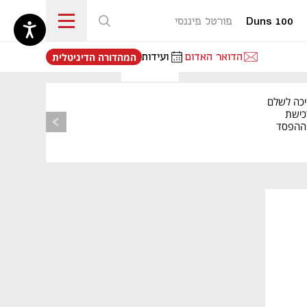
Duns 100
פורטל פיננסי
נפתח בכרטיסייה חדשה
הדואר האדום
ועידות
המהדורה הדיגיטלית
מאמר קניות
יכה לשלם
כישת
BASE: ההפסד
הרבעוני זינק ל-76