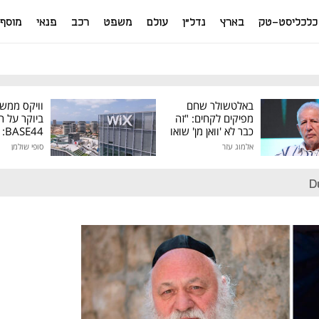
כלכליסט-טק
בארץ
נדל"ן
עולם
משפט
רכב
פנאי
מוסף
באלטשולר שחם
וויקס ממש
מפיקים לקחים: "זה
ביוקר על ר
כבר לא 'וואן מן' שואו
44
של גילעד"
אלמוג עזר
סופי שולמן
מיליון דולר
D