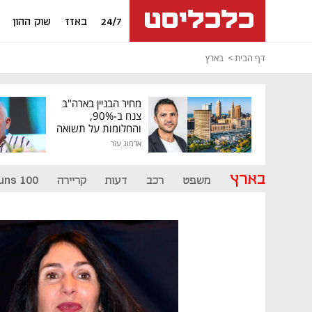
24/7
באזז
שוק ההון
דף הבית
בארץ
מחיר הבניין בארה"ב
צנח ב-90%,
והחלומות על תשואה
גבוהה התנפצו
אלמוג עזר
בארץ
משפט
רכב
דעות
קריירה
uns 100