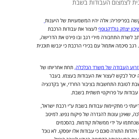
כנית לצמצום העבודות בשבת
שה בפריפריה: אלה יהיו המשמעויות של היענות
יכון יצחק גולדקנופף
 לעצור את עבודות הרכבת 
בשבת. גולדקנופף שלח במוצאי שבת מכתב לשרת התחבורה מירי רגב ובו פירט את הדרישה, 
תחת הכותרת "חילולי שבת רכבת ישראל". רגב סיכמה אתמול עם בכירי הרכבת כי יגבשו תוכנית 
זרוע העבודה של משרד הכלכלה,
 תחת אחריותו של 
השר ניר ברקת. עם זאת, משרד התחבורה יכול לבקש לעצור את העבודות בעצמו. בעבר 
התבטאה רגב בעד עצירה של עבודות בשבת לטובת התחשבות בציבור החרדי, אך בקדנציה 
בודות על פרויקטי תשתית בשבת.
במכתבו של גולדקנופף נכתב כי "הובא לידיעתי כי מתקיימות עבודות בשבת ע"י רכבת ישראל, 
במסילת ת"א בין מחלף רוקח למחלף ההלכה, שאינן עונות להגדרה של פיקוח נפש. למיטב 
הבנתי עבודות אלו הן כתוצאה מהסכמים שנחתמו על ידי ממשלות קודמות. בהסכמים 
הקואליציוניים שנחתמו בין מפלגת הליכוד ויהדות התורה סוכם כי עבודות אלו יופסקו. לא נוכל 