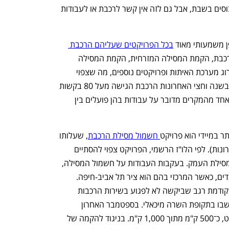
הקפדה על התקנה שמונעת שירות אוטובוסים בשבת, אבל גם לזה אין קשר לרכבת או לעבודות 
 משמעותי מאוד 
בכל הפרויקטים שעליהם הרכבת 
 בין אם מדובר בפרויקט חשמול הרכבת, הקמת המסילה המזרחית, הקמת המסילה 
הרביעית באיילון, הקמת מסילת 431, שדרוג מערכת האיתות ופרויקטים נוספים, מה שצפוי 
להוביל לנזק של מיליארדים רבים למשק. בשנה וחצי האחרונות הרכבת הגישה מעל 80 בקשות 
שונות לביצוע עבודות בשבת, כאשר בכל אחד מהמקרים מדובר על עבודות בהן פועלים בין 
ר במיידי הוא פרויקט
 חשמול מסילת הרכבת
, שעלותו 
נאמדת בכ־12 מיליארד שקל (כולל רכש קרונות). לפי הלו"ז הרשמי, הפרויקט צפוי להסתיים 
ב־2025 עם חשמול כלל המסילות מלבד מסילת העמק. בעקבות העבודות על חשמול המסילה, 
הופסק השירות הרכבתי בערבים לכמה יעדים, כאשר המרכזי בהם הוא ציר תל אביב-חיפה. 
הפרויקט עוכב בתקופת שרת התחבורה הקודמת רגב שביקשה לא לפגוע בשירות הרכבות 
לטובת עבודות התשתית, אך עבודות אלו שבו בתקופת השרה מיכאלי. בספטמבר האחרון 
הודיעה הרכבת על השלמת חצי מהפרויקט, כ־500 ק"מ מתוך 1,000 ק"מ. בניגוד להקמה של 