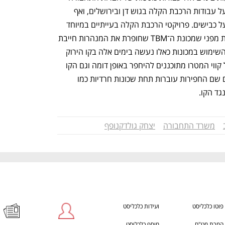
ענף במתח גבוה
מדברים כלכלה, עסקים ומה שב
הממשלתיות בשבתות. בין השאר מדובר על עבודות הרכבת הקלה בגוש דן ובירושלים, ואף 
עבודות של נתיבי ישראל וחברות אחרות על כבישים. פרויקטי הרכבת הקלה בעייתיים במיוחד 
בכל הקשור לעצירת העבודות בשבת, וזאת מפני שמכונת ה־TBM שחופרת את המנהרות חייבת 
לעבוד 24 שעות ביממה, 7 ימים בשבוע. השימוש במכונות כאלו נעשה בימים אלה בקו הירוק 
של הרכבת הקלה בגוש דן, אך בהמשך כל קווי המטרו מתוכננים להיחפר באופן דומה וגם הקו 
הכחול של הרכבת הקלה בירושלים – שגם שם החפירות עוברות תחת שכונות חרדיות כמו 
ד הקו.
משרד התחבורה
יצחק גולדקנופף
פוטו כלכליסט
ועידות כלכליסט
המרת מט"ח
מוסף כלכליסט