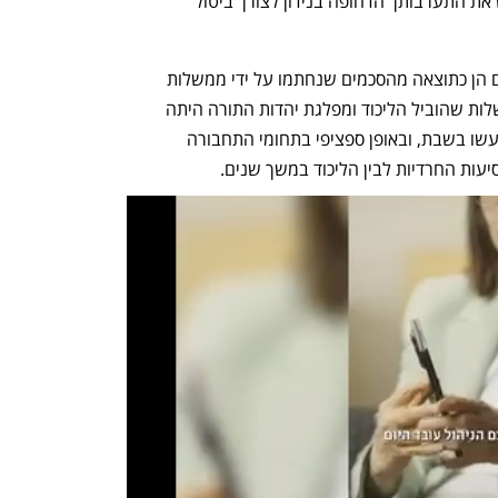
להשלים עם המשך המצב זה, ואני מבקש את התערבותך הדחופה בנידון לצורך ביטול 
גולדקנופף צודק שהעבודות שנעשות היום הן כתוצאה מהסכמים שנחתמו על ידי ממשלות 
קודמות, אך ברוב המקרים מדובר על ממשלות שהוביל הליכוד ומפלגת יהדות התורה היתה 
שותפה בהן. עם זאת, עבודות תשתית שנעשו בשבת, ובאופן ספציפי בתחומי התחבורה 
יעות החרדיות לבין הליכוד במשך שנים. 