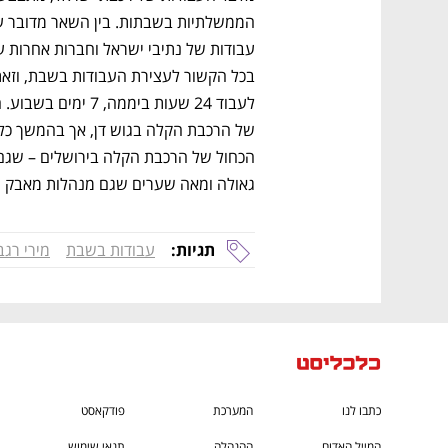
CTech – the
הבית של ההייטק הישראלי
גאולה ומאה שערים שגם מנהלות מאבק נג
תגיות:
עבודות בשבת
מירי רגב
כתבו לנו
המערכת
פודקאסט
המייל האדום
ההנהלה
תנאי שימוש