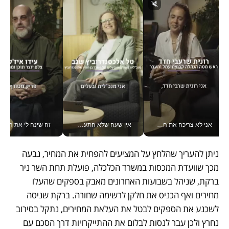
אני לא צריכה את המשרד: רונית שרעבי-חדד מנהלת ארגון של 30000 עובדים מכל מקום_v
אין שעה שלא התעסקתי במשבר - טל אלכסנדרוביץ’ שגב מנהלת משברים תקשורתיים מכל מקום עם ה- Galaxy Z Fold8 Ultra שלה_v
זה שינה לי את החיים: 
ניתן להעריך שהלחץ על המציעים להפחית את המחיר, נבעה 
מכך שוועדת המכסות במשרד הכלכלה, פועלת תחת השר ניר 
ברקת, שניהל בשבועות האחרונים מאבק בספקים שהעלו 
מחירים ואף הכניס את חלקן לרשימה שחורה. ברקת שניסה 
לשכנע את הספקים לבטל את העלאת המחירים, נתקל בסירוב 
נחרץ ולכן עבר לנסות לבלום את ההתייקרויות דרך הסכם עם 