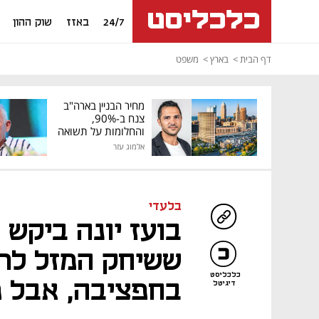
24/7
באזז
שוק ההון
דף הבית
בארץ
משפט
מחיר הבניין בארה"ב
צנח ב-90%,
והחלומות על תשואה
גבוהה התנפצו
אלמוג עזר
בלעדי
בועז יונה ביקש 
ששיחק המזל לרו
כלכליסט
בחפציבה, אבל מ
דיגיטל