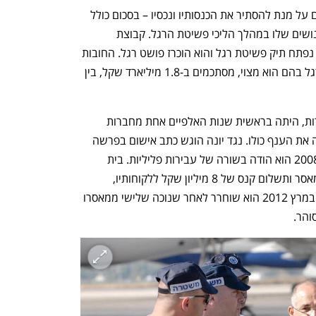
יונה (61) חשוד כי פעל כביכול לאורך שנים על מנת להסתיר את הכנסותיו ונכסיו – בסכום כולל 
שנאמד בעשרות מיליוני שקלים - מפני הנושים שלו במהלך הליכי פשיטת הרגל. קבוצת 
חפציבה קרסה ב-2007 וכנגד יונה אישית נפתח תיק פשיטת רגל והוא הוכרז פושט רגל. החובות 
שנתבעו מיונה במסגרת הליכי פשיטת הרגל בהם הוא מצוי, מסתכמים ב-1.8 מיליארד שקל, בין 
קבוצת חפציבה, שתחתיה פעלו כמה חברות, היתה בראשית שנות האלפיים אחת מחברות 
הבנייה הגדולות בישראל. קריסתה טלטלה את הענף כולו. נגד יונה הוגש כתב אישום בפרשה 
ובמסגרת הסדר טיעון שנחתם עמו ביולי 2008 הוא הודה בשורה של עבירות פליליות. בית 
המשפט המחוזי גזר על יונה שבע שנות מאסר ותשלום קנס של 8 מיליון שקל ללקוחותיו, 
שהופחת בערעור בעליון ל-4 מיליון שקל. במרץ 2012 הוא שוחרר לאחר שנוכה שלישי ממאסרו 
והר.