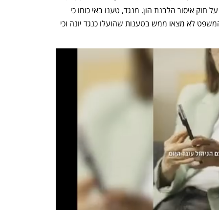
הליכי פשיטת רגל וחדלות פירעון ועבירות על חוק איסור הלבנת הון. מנגד, טענו באי כוחו כי 
הטענות נגד יונה ממוחזרות ועד כה בתי המשפט לא מצאו ממש בטענות שהועלו כנגד יונה וכי 