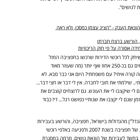
 לנושים". 
הותר לפרסום: בועז יונה הוא החשוד בהונאת הענק - "הציג עצמו כמסכן, ולא ראה 
, הורשע ברצח חברתו
ה אסורה על פי חוק הריכוזיות
עוד ציין יונה במכתבו: "אני מאוד שמח ששיחק לכל רוכשי הדירות שרכשו בחפציבה המזל 
שהמחירים מ-2007 קפצו במקומות מסוימים גם בכ-250 אחוז ואף יותר (מה שעוזר מאוד 
לדיירים שנטלו משכנתאות). אבל כבודו, מה קורה איתי? עם משפחתי? היום אני כבר סבא. לא 
מגיע להם לראות אותי גם מחייך חיוך אמיתי.. שילמתי את חובי לחברה. אין לי דבר או חצי דבר... 
איפה הצדק?.. לא ברור לי למה לא מגיע גם לי שיקצבו לי את העונש. גם לרוצחים קוצבים את 
זמנם, לכן כבוד השופט נראה לי שהגיע הזמן שגם לי יקצבו את שנותיי כפושט רגל... די! כבוד 
בועז יונה, מי שהיה מנכ"ל ובעלי קבוצת הנדל"ן מהגדולות בישראל, חפציבה, והורשע בעבירות 
מרמה וגניבה שהביאו לקריסה המהדהדת של חפציבה בשנת 2007 ולפגיעה באלפי רוכשי 
דירות, עוכב לחקירה בתחילת ינואר 2022 בחשד לעבירות של הונאת נושים, מרמה במסגרת 