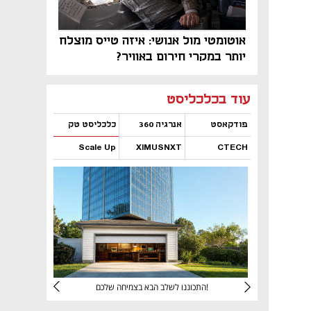
אוטומטי מול אנושי: איזה טייס מוצלח
יותר במקרי חירום באוויר?
נפתח בכרטיסייה חדשה
נפתח בכרטיסייה חדשה
נפתח בכרטיסייה חדשה
נפתח בכרטיסייה חדשה
נפתח בכרטיסייה חדשה
נפתח בכרטיסייה חדשה
עוד בכלכליסט
פודקאסט
אנרגיה 360
כלכליסט טק
Scale Up
XIMUSNXT
CTECH
נפתח בכרטיסייה חדשה
נפתח בכרטיסייה חדשה
נפתח בכרטיסייה חדשה
נפתח בכרטיסייה חדשה
יניהם
התכוננו לשלב הבא בצמיחה שלכם!