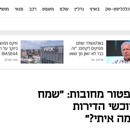
כלכליסט-טק
בארץ
נדל"ן
עולם
משפט
רכב
פנאי
מוסף
באלטשולר שחם
וויקס ממש
מפיקים לקחים: "זה
ביוקר על ר
כבר לא 'וואן מן' שואו
44
של גילעד"
אלמוג עזר
סופי שולמן
מיליון דולר
פטור מחובות: "שמח
כשי הדירות
ה איתי?"