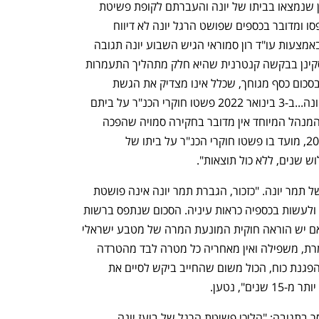
להורות על תפיסת סך של 900 יורו במזומן שנמצאו בביתו של יונה והעברתם לקופת פשיטת 
הרגל. מולכו מציין בבקשה כי הכספים נתפסו ומדובר בכספים שפושט הרגל יונה לא דיווח 
עליהם. תגובתו של יונה לא אחרה לבוא. באמצעות עו"ד רון סמוראי הגיש השבוע יונה תגובה 
במסגרתה טען כי יש לדחות הבקשה. "עסקינן בבקשה קנטרנית שהיא חלק מתהליך התעמרות 
של ממש בחייב. מעבר לעובדה שמדובר בסכום כסף מגוחך, שכלל אינו מצדיק את הגשת 
הבקשה, אזי אין מדובר בכספים של בועז יונה...ב-3 בינואר 2022 פשטו חוקרי הכנ"ר על ביתם 
של תמר ובועז יונה. בניגוד לנטען על ידי המנהל המיוחד אין מדובר בחקירה סמויה שהפכה 
גלויה אלא בחקירה שהיא גלויה ממרץ 2019, מועד בו פשטו חוקרי הכנ"ר על ביתו של 
 שנים, ללא כול תוצאות". 
עוד נטען בתגובתו כי הכסף שנתפס הוא של תמר יונה. "כזכור, הגברת תמר יונה אינה פושטת 
רגל, היא עובדת ומשתכרת ורשאית לחיות ולעשות בכספיה כראות עיניה. הסכום שנתפס ברשות 
תמר יונה לא חייב דיווח מיוחד כלשהו...האם יש הוראה חוקית המונעת המרה של מטבע ישראלי 
למט"ח?... מדובר בפעולה בריונית, מתעמרת, משפילה ואין מאחריה כל מטרה לבד מהטרדה 
ופגיעה במשפחת בועז יונה אך ורק לשם הפגנת כוח, הכול משום שהחייב ביקש לסיים את 
נטען.     
בא כוחו של בועז יונה, עו"ד רון סמוראי מסר בתגובה: "הליכי פשיטת הרגל של בועז יונה 