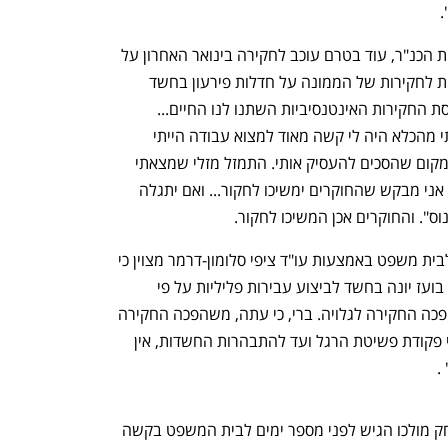
 
יונה מתייחס במכתבו ממרץ 2020 לחקירות הכנ"ר, עוד בטרם עוכב לחקירה בינואר האחרון על 
ידי חוקרי המשטרה וחוקרי היחידה הארצית לחקירות של הממונה על חדלות פירעון בחשד 
להונאת נושים. "בשנה האחרונה מאז כניסת החקירות האינטנסיביות השתנו לנו החיים... 
לדאבוני אין לי מקצוע, לאחר שהשתחררתי מהכלא היה לי קשה מאוד למצוא עבודה הייתי 
תקופה מסוימת מנוי באול ג'ובס, ולא היה מקום שהסכים להעסיק אותי. התמזל מזלי שמצאתי 
שני מעסיקים שהסכימו שאעבוד אצלם.... אני מבקש שהחוקרים ימשיכו לחקור... ואם יתגלה 
ס". והחוקרים אכן המשיכו לחקור. 
נפתח בכרטיסייה חדשה
נפתח בכרטיסייה חדשה
בהודעה שהגיש לפני מספר ימים הכנ"ר לבית משפט באמצעות עו"ד ציפי סלומון-דרמר מצוין כי 
"התנהלה מזה תקופה חקירה סמויה כנגד בועז יונה בחשד לביצוע עבירות פליליות על פי 
פקודת פשיטת הרגל. ב-3 בינואר 2022 הפכה החקירה לגלויה. ברי, כי עתה, משהפכה החקירה 
לגלויה ונוכח החשד לביצוע עבירות על פי פקודת פשיטת הרגל ועד להתבהרות החשדות, אין 
.
ענף במתח גבוה
מדברים כלכלה, עסקים ומה שב
בתוך כך נודע כי המנהל המיוחד, עו"ד יצחק מולכו הגיש לפני מספר ימים לבית המשפט בקשה 