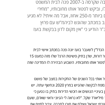
מנכ"ל ובעלי קבוצת הנדל"ן חפציבה שקרסה ב-2007 פנה לבית המשפט
 וביקש לפטור אותו מחובותיו, "מחירי
הדירות קפצו במקומות מסוימים גם ביותר מ-250 אחוז, אבל מה איתי? לא מגיע
תב במכתב שהוגש לביהמ"ש עם פרוץ
 הודיע כי "אין מקום לדון בבקשת בועז
עם פרוץ מגיפת הקורונה במרץ 2020 יזם הנדל"ן לשעבר בועז יונה פנה במכתב אישי לבית 
המשפט המחוזי בירושלים ולשופט אביגדור דורות, שדן בתיק פשיטת הרגל שלו מזה כמעט 15 
שנים, וביקש שוב לתת לו הפטר. כלומר, לפטור אותו מחובותיו. השבוע הבהירה לו המדינה שזה 
"לא נראה לי שזה יהיה מידתי ונכון להשאיר אותי בכל השנים של החקירות במצב של פושט 
רגל", כתב יונה במכתב שהוגש במסגרת נספח לבקשה שהגיש במרץ 2020 ונחשף עתה. יש 
לשער שחלקים במכתב לא ממש ימצאו חן בעיניי הנושים או רוכשי הדירות בתיק בו נטען כי 
היקף החובות שנתבעו הוא בסך של כ-1.8 מיליארד שקל. "לא נראה לי הגיוני וראוי שאדם, שעם 
כל ההכפשות עליו בנה שכונות שלמות לאזרחי ישראל ושילם את חובו לחברה, צריך לסיים את 