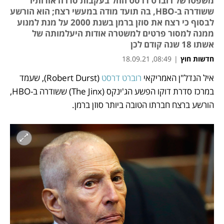
משפטו של רוברט דרסט החל בעקבות סדרה אודותיו
ששודרה ב-HBO, בה תועד מודה במעשי רצח; הוא הורשע
לבסוף כי רצח את סוזן ברמן בשנת 2000 על מנת למנוע
ממנה למסור פרטים למשטרה אודות היעלמותה של
אשתו 18 שנה קודם לכן
חדשות חוץ
|
08:49, 18.09.21
איל הנדל"ן האמריקאי 
רוברט דרסט
 (Robert Durst), שעמד 
נפתח בכרטיסייה חדשה
במרכז סדרת דוקו הפשע הג'ינקס (The Jinx) ששודרה ב-HBO, 
הורשע ברצח חברתו הטובה ביותר סוזן ברמן. 