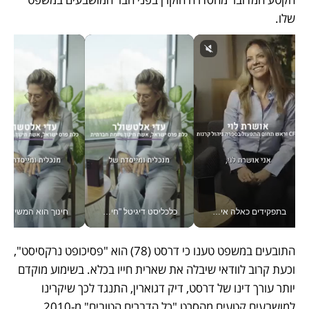
שלו. 
בתפקידים כאלה אי אפשר לחכות: אושרת לוי מניעה השקעות ענק מהטלפון_v
כלכליסט דיגיטל "חינוך הוא המשימה של החיים שלי"_v
חינוך הוא המש
התובעים במשפט טענו כי דרסט (78) הוא "פסיכופט נרקסיסט", 
וכעת קרוב לוודאי שיבלה את שארית חייו בכלא. בשימוע מוקדם 
יותר עורך דינו של דרסט, דיק דגוארין, התנגד לכך שיקרינו 
למושבעים קטעים מהסרט "כל הדברים הטובים" מ-2010 