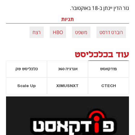
גזר הדין יינתן ב-18 באוקטובר. 
תגיות
רוברט דרסט
משפט
HBO
רצח
עוד בכלכליסט
פודקאסט
אנרגיה 360
כלכליסט טק
Scale Up
XIMUSNXT
CTECH
יסייה חדשה
נפתח בכרטיסייה חדשה