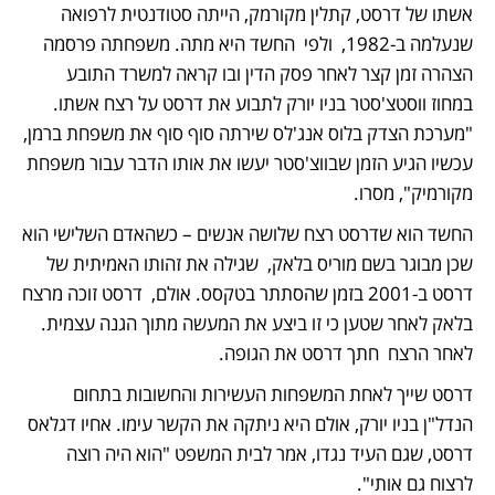
אשתו של דרסט, קתלין מקורמק, הייתה סטודנטית לרפואה 
שנעלמה ב-1982,  ולפי  החשד היא מתה. משפחתה פרסמה 
הצהרה זמן קצר לאחר פסק הדין ובו קראה למשרד התובע 
במחוז ווסטצ'סטר בניו יורק לתבוע את דרסט על רצח אשתו. 
"מערכת הצדק בלוס אנג'לס שירתה סוף סוף את משפחת ברמן, 
עכשיו הגיע הזמן שבווצ'סטר יעשו את אותו הדבר עבור משפחת 
מקורמיק", מסרו. 
החשד הוא שדרסט רצח שלושה אנשים – כשהאדם השלישי הוא 
שכן מבוגר בשם מוריס בלאק,  שגילה את זהותו האמיתית של 
דרסט ב-2001 בזמן שהסתתר בטקסס. אולם,  דרסט זוכה מרצח 
בלאק לאחר שטען כי זו ביצע את המעשה מתוך הגנה עצמית. 
לאחר הרצח  חתך דרסט את הגופה. 
דרסט שייך לאחת המשפחות העשירות והחשובות בתחום 
הנדל"ן בניו יורק, אולם היא ניתקה את הקשר עימו. אחיו דגלאס 
דרסט, שגם העיד נגדו, אמר לבית המשפט "הוא היה רוצה 
לרצוח גם אותי". 