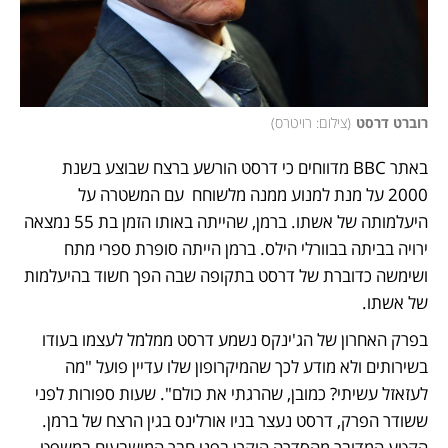
רוברט דרסט
(
צילום: רויטרס
)
באתר BBC מדווחים כי דרסט הורשע ברצח שבוצע בשנת 
2000 על מנת למנוע ממנה מלשוחח  עם המשטרה על 
היעלמותה של אשתו. ברמן, שהייתה באותו הזמן בת 55 נמצאה 
ירויה בביתה בבוורלי הילס. ברמן הייתה סופרת ספרי מתח 
ושימשה כדוברת של דרסט בתקופה שבה הפך חשוד בהיעלמות 
של אשתו. 
בפרק האחרון של הג'ינקס נשמע דרסט ממלמל לעצמו בעודו 
בשירותים ולא מודע לכך שהמיקרופון שלו עדיין פועל "מה 
לעזאזל עשיתי? כמובן, שהרגתי את כולם". שעות ספורות לפני 
ששודר הפרק, דרסט נעצר בניו אורלינס בגין הרצח של ברמן. 
הקטע המדובר מהסדרה הוקרן בפני חבר המושבעים במשפט 