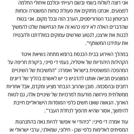
אני רוצה לשלוח בשמי ובשם רעייתי וכולכם איחולי החלמה 
לפצועים. אנחנו מחזקים את פעולת כוחות המשטרה וכוחות 
הביטחון נגד הטרוריסטים, הערב הזה ובכל מקום. אני בטוח 
שהדברים האלה לא ירפו כהוא זה את הנחישות שלנו להמשיך 
לבנות את ארצנו, לנטוע שורשים עמוקים במולדתנו ולהבטיח 
את עתידנו המשותף".
במהלך האירוע בבית הכנסת ברומא מתחה ‏נשיאת איגוד 
הקהילות היהודיות של איטליה, נעמי די סייני, ביקורת חריפה על 
המהפכה המשפטית בישראל ואמרה: "החשיבות של השינויים 
המוצעים מביאה אותנו להדגיש כי יש לאשרם בהליך של דיונים 
רחבים ובהסכמה. מובן שהרוב הנבחר מציע ומקדם, אבל אחריות 
ממשלתית פירושה מודעות למרכזיות של שינויים אלה, גם לטווח 
הארוך. הגאווה שאנו חשים כלפי המוסדות הישראליים חייבת 
להימשך, אסור שהיא תהפוך לנחלת העבר".
עוד אמרה די סייני: "כיהודי אי אפשר להיות גאה בהתנהגות 
המסיתים לאלימות כלפי שכן - חילוני, שמאלני, ערבי ישראלי או 