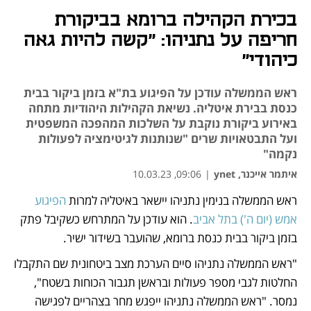
בכירת הקהילה ברומא בביקורת
חריפה על נתניהו: ״קשה להיות גאה
כיהודי״
ראש הממשלה עודכן על הפיגוע בת"א בזמן ביקור בבית
כנסת בבירת איטליה. נשיאת הקהילות היהודיות מתחה
באירוע ביקורת נוקבת על השלכות המהפכה המשפטית
ועל התבטאויות שרים "שנותנות לגיטימציה לפעולות
נקמה"
איתמר אייכנר, ynet
|
09:06, 10.03.23
ראש הממשלה בנימין נתניהו יישאר באיטליה למרות 
הפיגוע 
נפתח בכרטיסייה חדשה
נפתח בכרטיסייה חדשה
נפתח בכרטיסייה חדשה
אמש (יום ה') בתל אביב
. הוא עודכן על המתרחש כשקיבל פתק 
בזמן ביקור בבית כנסת ברומא, שהועבר בשידור ישיר. 
"ראש הממשלה נתניהו סיים הערכת מצב ביטחונית שם התקבלו 
החלטות לגבי מספר פעולות ובראשן תגבור הכוחות בשטח", 
נמסר. "ראש הממשלה נתניהו ייפגש מחר בצהריים לפגישה 