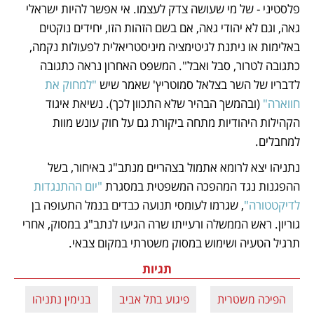
פלסטיני - של מי שעושה צדק לעצמו. אי אפשר להיות ישראלי 
גאה, וגם לא יהודי גאה, אם בשם הזהות הזו, יחידים נוקטים 
באלימות או ניתנת לגיטימציה מיניסטריאלית לפעולות נקמה, 
כתגובה לטרור, סבל ואבל". המשפט האחרון נראה כתגובה 
לדבריו של השר בצלאל סמוטריץ' שאמר שיש 
"למחוק את 
חווארה"
 (ובהמשך הבהיר שלא התכוון לכך). נשיאת איגוד 
הקהילות היהודיות מתחה ביקורת גם על חוק עונש מוות 
למחבלים.
נתניהו יצא לרומא אתמול בצהריים מנתב"ג באיחור, בשל 
ההפגנות נגד המהפכה המשפטית במסגרת 
"יום ההתנגדות 
לדיקטטורה"
, שגרמו לעומסי תנועה כבדים בנמל התעופה בן 
גוריון. ראש הממשלה ורעייתו שרה הגיעו לנתב"ג במסוק, אחרי 
תרגיל הטעיה ושימוש במסוק משטרתי במקום צבאי.
תגיות
הפיכה משטרית
פיגוע בתל אביב
בנימין נתניהו
א