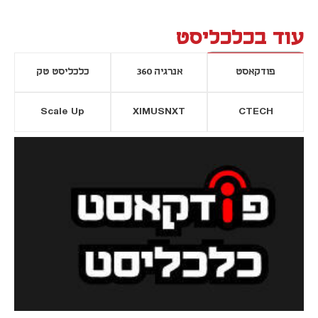
עוד בכלכליסט
פודקאסט
אנרגיה 360
כלכליסט טק
Scale Up
XIMUSNXT
CTECH
יסייה חדשה
נפתח בכרטיסייה חדשה