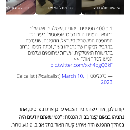
אין שעה שלא התעסקתי במשבר - טל אלכסנדרוביץ’ שגב מנהלת משברים תקשורתיים מכל מקום עם ה- Galaxy Z Fold8 Ultra שלה_v
בתור מנכל אני מקבל מאות החלטות ביום, וה- Galaxy Z Fold8 Ultra עוזר לי לחתוך אותן מהר יותר_v
טכנולוגיה זה לא רק בהייטק: גם תעשיי
1.כ-400 מפגינים - יהודים, איטלקים וישראלים 
ברומא - הפגינו היום בכיכר אפוסטולי בעיר נגד 
המהפכה המשטרית בישראל. ההפגנה, שנערכה 
במקביל לביקורו של נתניהו בעיר, זכתה לכיסוי נרחב 
בתקשורת האיטלקית. עשרות עיתונאים וצלמים 
הגיעו לסקר אותה >> 
pic.twitter.com/xxh4bgQ3kF
— כלכליסט | Calcalist (@calcalist) 
March 10, 
2023
קודם לכן, אחרי שהמזכיר הצבאי עדכן אותו בפרטים, אמר 
נתניהו בנאום קצר בבית הכנסת: "כפי שאתם יודעים היה 
במהלך המפגש הזה אירוע קשה מאוד בתל אביב, פיגוע טרור. 