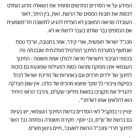
המידע על אי הסדרים החדשים מחמיר את השאלה מדוע הוחלט 
לכסות את חובות המסים של הרשת. זאת, בין היתר, לאור 
העובדה שרואה החשבון לא הצליח להגיע לתשובה חד־משמעית 
אם הכספים כבר שולמו בעבר לרשת או לא.
מנכ"ל ישראל חופשית, אורי קידר, אמר בתגובה, ש"כל טפח 
שנחשף במערכת החינוך הפרטית־מפלגתית שנבנתה פה 
בכספי הציבור הישראלי מראה לכולנו אמת פשוטה - החינוך 
העצמאי אינו מפוקח ומהווה כסות לפעילות שפוגעת גם בזכות 
לחינוך של ילדים חרדים וגם באחריות של מדינת ישראל לנהל 
בפיקוח ציבורי כל שקל שיוצא מהכיס של כולנו. אין שום הצדקה 
להגדיל את תקציבו במאות מיליוני שקלים, והדבר הראוי היחיד 
הוא להלאים אותו לאלתר".
יצויין כי במקביל לאי הסדרים ברשת החינוך העצמאי, יש בעיות 
גם ברשת של ש"ס, בני יוסף. חקירת משטרה נפתחה נגד השר 
לחינוך חרדי ומנכ"ל הרשת לשעבר, חיים ביטון מש"ס.