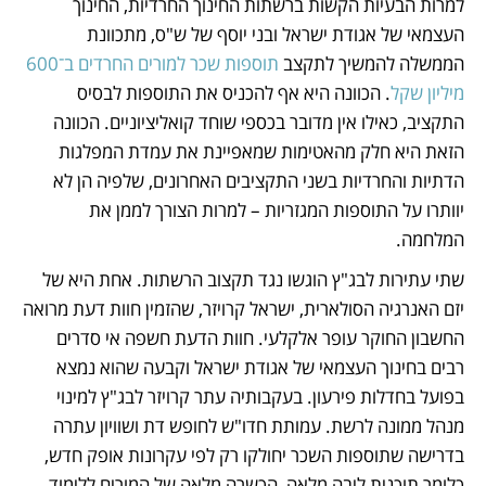
למרות הבעיות הקשות ברשתות החינוך החרדיות, החינוך 
העצמאי של אגודת ישראל ובני יוסף של ש"ס, מתכוונת 
הממשלה להמשיך לתקצב
 תוספות שכר למורים החרדים ב־600 
מיליון שקל
. הכוונה היא אף להכניס את התוספות לבסיס 
התקציב, כאילו אין מדובר בכספי שוחד קואליציוניים. הכוונה 
הזאת היא חלק מהאטימות שמאפיינת את עמדת המפלגות 
הדתיות והחרדיות בשני התקציבים האחרונים, שלפיה הן לא 
יוותרו על התוספות המגזריות – למרות הצורך לממן את 
המלחמה.
שתי עתירות לבג"ץ הוגשו נגד תקצוב הרשתות. אחת היא של 
יזם האנרגיה הסולארית, ישראל קרויזר, שהזמין חוות דעת מרואה 
החשבון החוקר עופר אלקלעי. חוות הדעת חשפה אי סדרים 
רבים בחינוך העצמאי של אגודת ישראל וקבעה שהוא נמצא 
בפועל בחדלות פירעון. בעקבותיה עתר קרויזר לבג"ץ למינוי 
מנהל ממונה לרשת. עמותת חדו"ש לחופש דת ושוויון עתרה 
בדרישה שתוספות השכר יחולקו רק לפי עקרונות אופק חדש, 
כלומר תוכנית ליבה מלאה, הכשרה מלאה של המורים ללימוד 