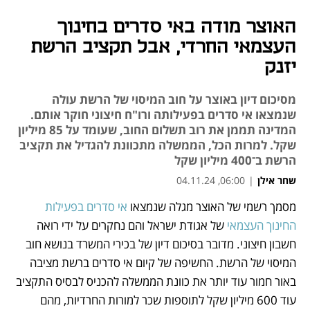
האוצר מודה באי סדרים בחינוך
העצמאי החרדי, אבל תקציב הרשת
יזנק
מסיכום דיון באוצר על חוב המיסוי של הרשת עולה
שנמצאו אי סדרים בפעילותה ורו"ח חיצוני חוקר אותם.
המדינה תממן את רוב תשלום החוב, שעומד על 85 מיליון
שקל. למרות הכל, הממשלה מתכוונת להגדיל את תקציב
הרשת ב־400 מיליון שקל
שחר אילן
|
06:00, 04.11.24
מסמך רשמי של האוצר מגלה שנמצאו 
אי סדרים בפעילות 
נפתח בכרטיסייה חדשה
נפתח בכרטיסייה חדשה
החינוך העצמאי
 של אגודת ישראל והם נחקרים על ידי רואה 
חשבון חיצוני. מדובר בסיכום דיון של בכירי המשרד בנושא חוב 
המיסוי של הרשת. החשיפה של קיום אי סדרים ברשת מציבה 
באור חמור עוד יותר את כוונת הממשלה להכניס לבסיס התקציב 
עוד 600 מיליון שקל לתוספות שכר למורות החרדיות, מהם 