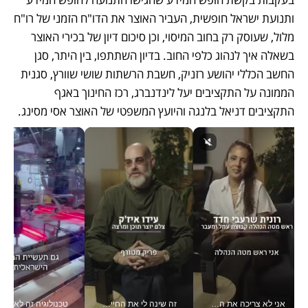
ותנועת ישראל חופשית, העביר האוצר את הדו"ח הזמני של רו"ח 
מלול, שעוסק רק בחוב המיסוי, וכן סיכום דיון של בכירי האוצר 
בשאלה איך לנהוג כלפי החוב. בדיון השתתפו, בין היתר, סגן 
החשב הכללי יהושע רזניק, חשבת הרשתות שושי שוורץ, סגנית 
הממונה על התקציבים יעל לינדנברג, רכז החינוך באגף 
התקציבים דניאל בלנגה והיועץ המשפטי של האוצר אסי מסינג.
אני לא צריכה את המשרד: רונית שרעבי-חדד מנהלת ארגון של 30000 עובדים מכל מקום_v
זה שינה לי את החיים: איך עידו איז'ק הופך את הסמארטפון לכלי צילום מקצועי_v
טכנולוגיה זה לא רק בהייטק: גם תעשיי