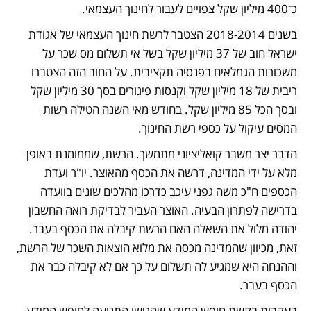
כ־400 מיליון שקל צפויים לעבור לחינוך העצמאי.
בשנים 2018-2014 הצטבר לרשת חינוך העצמאי של אגודת 
ישראל חוב של 37 מיליון שקל בשל אי תשלום מס שכר על 
משכורות הגמלאים בפנסיה תקציבית. על החוב הזה הצטברו 
ריבית של 18 מיליון שקל וקנסות פיגורים בסך 30 מיליון שקל 
ובסך הכל 85 מיליון שקל. בחודש מאי השנה הטילה רשות 
המסים עיקול על כספי רשת החינוך.
הדבר יצר משבר קואליציוני מתמשך. הרשת, שממומנת באופן 
מלא על ידי המדינה, דרשה את הכסף מהאוצר. יו"ר ועדת 
הכספים ח"כ משה גפני עיכב כדרכו מהלכים שונים בוועדה 
בדרישה לפתרון הבעיה. האוצר העביר לבדיקת רואה החשבון 
יהודה מלול את השאלה האם הרשת קיבלה את הכסף בעבר. 
זאת, מכיוון שהמדינה מכסה את מלוא הוצאות השכר של הרשת, 
וההנחה היא שמגיע לה תשלום על כך אם לא קיבלה כבר את 
הכסף בעבר.
בעקבות בקשת חופש המידע שהגישו התנועה לחופש המידע 