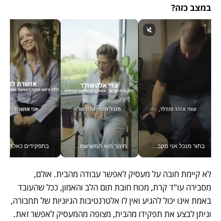
במצב כזה? 
בתור מנכל אני מקבל מאות החלטות ביום, וה- Galaxy Z Fold8 Ultra עוזר לי לחתוך אותן מהר יותר_v
חינוך הוא המשישמה של החיים שלי - V
בתפקידים כאלה אי אפשר לח
לא קיימת חובה על מעסיק לאפשר עבודה מהבית. אולם, 
מסבירה עו"ד קרת, מכוח חובת תום הלב והאמון, ככל שהעובד 
באמת אינו יכול להגיע ואין לו אלטרנטיבות הגיוניות של תחבורה, 
וניתן לבצע את תפקידו מהבית, מצופה מהמעסיק לאפשר זאת.