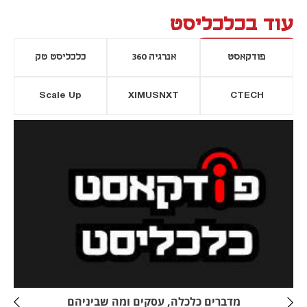
עוד בכלכליסט
פודקאסט
אנרגיה 360
כלכליסט טק
Scale Up
XIMUSNXT
CTECH
יסייה חדשה
נפתח בכרטיסייה חדשה
מדברים כלכלה, עסקים ומה שביניהם