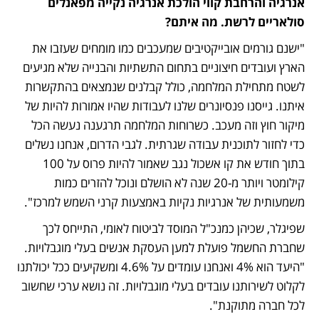
אנרגיה והרחבת קווי הולכת אנרגיה נקייה מפאנלים 
סולאריים לרשת. מה איתם?
"ישנם גורמים אובייקטיבים שמעכבים כמו מומחים שעזבו את 
הארץ ועובדים חיצוניים בתחום התשתיות והבנייה שלא מגיעים 
לשטח מתחילת המלחמה, כולל קבלנים שנמצאים בהתקשרות 
איתנו. גייסנו פנסיונרים שלנו לעבודות שהיו אמורות להיות של 
מיקור חוץ וזה מעכב. כשרוחות המלחמה תרגענה נעשה הכל 
כדי לחזור לתוכנית עבודה שגרתית. לגבי הדרום, אנחנו נשלים 
בתוך חודש את קו אשכול נגב שאמור להיות פרוס על 100 
קילומטר ויותר מ-20 שנה לא הושלם ונוכל להזרים כמות 
משמעותית של אנרגיות נקיות באמצעות קרני השמש למרכז".
שפיגלר, שכיהן כמנכ"ל המוסד לביטוח לאומי, התייחס לכך 
שחברת החשמל פועלת למען העסקת אנשים בעלי מוגבלויות. 
"היעד הוא 4% ואנחנו עומדים על 4.6% ומשקיעים ככל יכולתנו 
לקלוט לשירותנו עובדים בעלי מוגבלויות. זה נושא ערכי שחשוב 
לכל חברה מתוקנת".