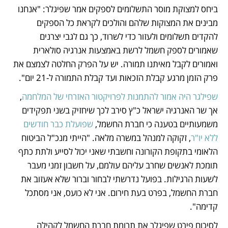
ביחס למצוקת מוסר התשלומים לספקים אמר שפיגלר: "אנחנו 
מבינים את המצוקות שלהם והולכים לקראת כל הספקים 
להקדים תשלומים ולעזור כדי לשרוד, כך גם לגבי יצרנים 
שאמורים לספק חשמל לרשת באמצעות אנרגיה סולארית 
ואמורים לקבל מאיתנו תמורה. יש על הפרק החלטה לצמצם את 
פרק הזמן מרגע קבלת הזכאות ועד קבלת התמורה ל-21 יום".
שפילגר היה אמור להתמנות לפרויקטור האזרחי של המלחמה
, 
אך שר האנרגיה ישראל כ"ץ סירב לכך שיחזיק בשני תפקידים 
משמעותיים בטענה כי חברת החשמל, 
שפועלת כבר חודשים 
ללא יו"ר
, זקוקה למנהל במשרה מלאה. "הייתי מנכ"ל הביטוח 
הלאומי בתקופת הקורונה וחשבתי שאני יכול לסייע ולתת כתף 
תומכת לאנשים שחרב עליהם עולמם, על חשבון זמני מעבר 
לשעות הרגילות. בפועל נדרשתי לבחור וברור שלא אעזוב את 
חברת החשמל, בפרט בעת חירום. אני לא כועס, אני מסתכל 
קדימה".
לסיכום פירט שפיגלר את תרומת חברת החשמל לקהילה 