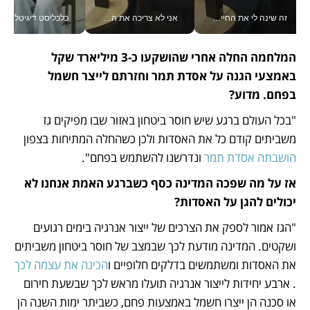
זה שינה לי את החיים: איך עידו איז'ק הופך את הסמארטפון לכלי צילום מקצועי_v
אני לא צריכה את המשרד: רונית שרעבי-חדד מנהלת ארגון של 30000 עובדים מכל מקום_v
כלכליסט דיגיטל
המלחמה החלה אחרי שהושקעו כ-3 מיליארד שקל 
באמצעי הגנה על אסדת תמר וחזרתם לייצר חשמל 
בפחם. מדוע?
"בכל העולם ברגע שיש חוסר ביטחון באזור שבו מפיקים גז 
משביתים קודם כל את האסדות ולכן כשהחלה המתיחות בצפון 
הושבתה אסדת תמר
 ונדרשנו להשתמש בפחם".
אז על מה שפכה המדינה כסף כשברגע האמת אנחנו לא 
יכולים להגן על האסדות?
"הגז אמור לספק את הצרכים של ייצור אנרגיה בימים רגועים 
ושקטים. המדינה מודעת לכך שבמצב של חוסר ביטחון משביתים 
את האסדות ומשתמשים בדלקים חלופיים ו
הכינה את עצמה לכך
. ארבע יחידות לייצור אנרגיה תועלו מראש לכך שבשעת חירום 
או סכנה הן ייצרו חשמל באמצעות פחם, כשביתר ימות השנה הן 