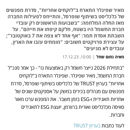
מאיר שפיגלר התארח ב"לוקחים אחריות", סדרת מפגשים
של כלכליסט בשיתוף שופרסל, והתייחס לפעילות החברה
מאז החלה המלחמה: "בשבועות הראשונים רק עובדי
חברת החשמל היו בשטח, חלקם קיפחו את חייהם". על
השבתת אסדת תמר: "אף אחד לא צפה את 7 באוקטובר";
על עצירת פרויקטים חשובים: "מומחים עזבו את הארץ,
עובדים לא מגיעים"
מאיה נחום שחל
|
10:00, 17.12.23
"בתחילת 2026 נייצר חשמל רק באמצעות גז" - כך אמר מנכ"ל 
נפתח בכרטיסייה חדשה
נפתח בכרטיסייה חדשה
נפתח בכרטיסייה חדשה
נפתח בכרטיסייה חדשה
נפתח בכרטיסייה חדשה
חברת החשמל, מאיר שפיגלר. שפיגלר התארח ב"לוקחים 
אחריות" בערוץ TRUST של כלכליסט בשיתוף שופרסל, סדרת 
מפגשים עם מנהלים בכירים במשק על אספקטים שונים של 
אחריות תאגידית ו-ESG בזמן משבר. את המפגש ערכו מאור 
סוויסה מכלכליסט ואורית ברוורמן, יועצת ESG לתאגידים 
וחברות.
לעוד כתבות 
בערוץ TRUST