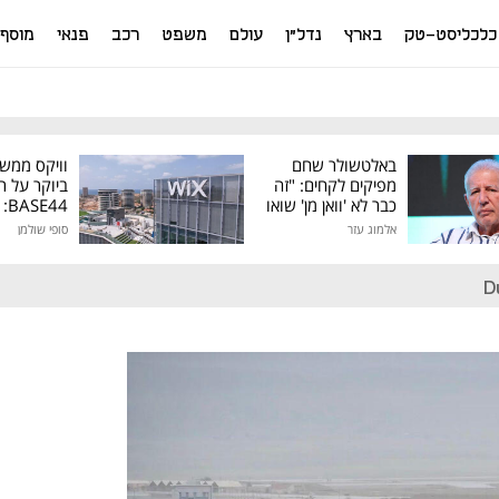
כלכליסט-טק
בארץ
נדל"ן
עולם
משפט
רכב
פנאי
מוסף
באלטשולר שחם
וויקס ממש
מפיקים לקחים: "זה
ביוקר על ר
כבר לא 'וואן מן' שואו
44
של גילעד"
אלמוג עזר
סופי שולמן
מיליון דולר
D