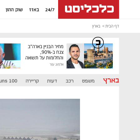
24/7
באזז
שוק ההון
דף הבית
בארץ
מחיר הבניין בארה"ב
צנח ב-90%,
כלכליסט
דיגיטל
והחלומות על תשואה
גבוהה התנפצו
אלמוג עזר
בארץ
משפט
רכב
דעות
קריירה
uns 100