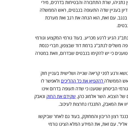
בהודעה משותפת לראש הממשלה, בנימין נתניהו, שרת התחבורה והבטיחות בדרכים, מירי 
רגב, וסגן השר אלמוג כהן, נמסר כי לאחר דיון בעניין שדה התעופה בנבטים, ראש הממשלה 
קבע כי שדה תעופה משלים לנתב"ג יוקם בנגב. עם זאת, הוא הנחה את רגב ואת מערכת 
בטים. 
המאבק על הקמת שדה תעופה משלים לנתב"ג הגיע לרגע מכריע. בעוד גורמי המקצוע וגורמי 
הביטחון גורסים כי מוטב להקים שדה תעופה משלים לנתב"ג ברמת דוד שבצפון, חברי כנסת 
וראשי הרשויות המקומיות, בדרום ובצפון, טוענים כי יש להקימו בנבטים שבדרום, וזאת במטרה 
בחודשים האחרונים נערכו דיונים רבים בנושא ורגע לפני קריאה שנייה ושלישית בעניין חוק 
ראש הממשלה
 להקפיא את כל ההליכים
 ולאפשר לו 
התייעצות ביטחוניות על מנת לשמוע את גורמי הביטחון שטענו כי שדה תעופה בדרום אינו 
 של הצבא. השר אלמוג כהן, 
שקידם את החוק
 ונאבק 
וו את המאבק, התנגדו נחרצות לעיכוב. 
כהן צייץ: "צר לי כי נציגי הצבא מתנהלים כנגד רצון הריבון והמחוקק, בעוד גם לאחר שביקשו 
דיון חסוי בוועדת הכלכלה לא טרחו להגיע אליו". עם זאת, את המידע המלא הציגו גורמי 