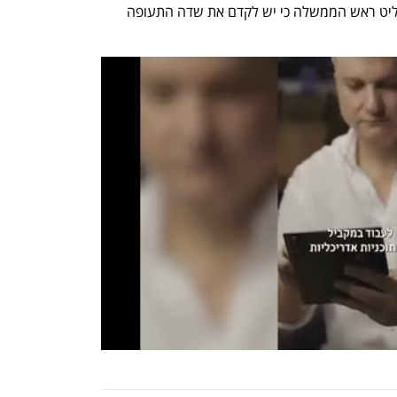
המקצוע בדיונים חסויים  והיום כאמור החליט ראש הממשלה כי יש לקדם את שדה התעופה 