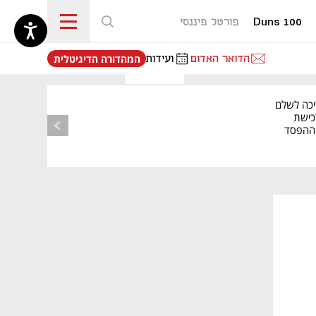
Duns 100
פורטל פיננסי
נפתח בכרטיסייה חדשה
הדואר האדום
ועידות
המהדורה הדיגיטלית
יכה לשלם
כישת
BASE: ההפסד
הרבעוני זינק ל-76