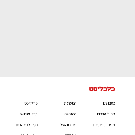
CTech – the
הבית של ההייטק הישראלי
כתבו לנו
המערכת
פודקאסט
המייל האדום
ההנהלה
תנאי שימוש
מדיניות פרטיות
פרסמו אצלנו
הפוך לדף הבית