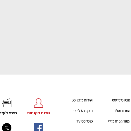
ענף במתח גבוה
מדברים כלכלה, עסקים ומה שב
פוטו כלכליסט
ועידות כלכליסט
המרת מט"ח
מוסף כלכליסט
שרות לקוחות
מינוי לעית
עמוד מט"ח כללי
כלכליסט TV