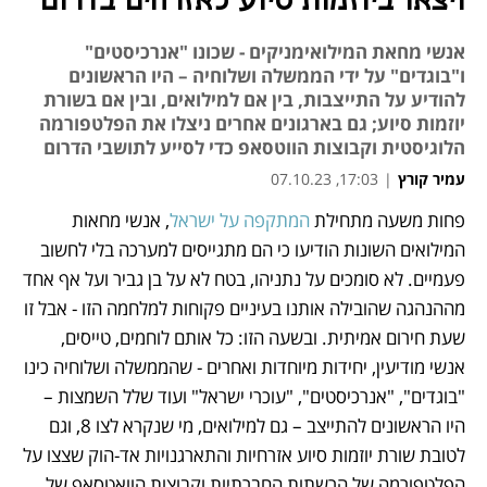
ויצאו ביוזמות סיוע לאזרחים בדרום
אנשי מחאת המילואימניקים - שכונו "אנרכיסטים"
ו"בוגדים" על ידי הממשלה ושלוחיה – היו הראשונים
להודיע על התייצבות, בין אם למילואים, ובין אם בשורת
יוזמות סיוע; גם בארגונים אחרים ניצלו את הפלטפורמה
הלוגיסטית וקבוצות הווטסאפ כדי לסייע לתושבי הדרום
עמיר קורץ
|
17:03, 07.10.23
פחות משעה מתחילת 
המתקפה על ישראל
, אנשי מחאות 
נפתח בכרטיסייה חדשה
המילואים השונות הודיעו כי הם מתגייסים למערכה בלי לחשוב 
פעמיים. לא סומכים על נתניהו, בטח לא על בן גביר ועל אף אחד 
מההנהגה שהובילה אותנו בעיניים פקוחות למלחמה הזו - אבל זו 
שעת חירום אמיתית. ובשעה הזו: כל אותם לוחמים, טייסים, 
אנשי מודיעין, יחידות מיוחדות ואחרים - שהממשלה ושלוחיה כינו 
"בוגדים", "אנרכיסטים", "עוכרי ישראל" ועוד שלל השמצות – 
היו הראשונים להתייצב – גם למילואים, מי שנקרא לצו 8, וגם 
לטובת שורת יוזמות סיוע אזרחיות והתארגנויות אד-הוק שצצו על 
הפלטפורמה של הרשתות החברתיות וקבוצות הוואטסאפ של 