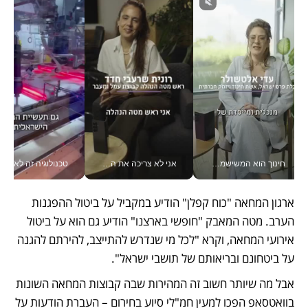
חינוך הוא המשישמה של החיים שלי - V
אני לא צריכה את המשרד: רונית שרעבי-חדד מנהלת ארגון של 30000 עובדים מכל מקום_v
טכנולוגיה זה לא רק בהייטק: גם תעשיי
ארגון המחאה "כוח קפלן" הודיע במקביל על ביטול ההפגנות 
הערב. מטה המאבק "חופשי בארצנו" הודיע גם הוא על ביטול 
אירועי המחאה, וקרא "לכל מי שנדרש להתייצב, להירתם להגנה 
על ביטחונם ובריאותם של תושבי ישראל". 
אבל מה שיותר חשוב זה המהירות שבה קבוצות המחאה השונות 
בוואטסאפ הפכו למעין חמ"לי סיוע בחירום – העברת הודעות על 