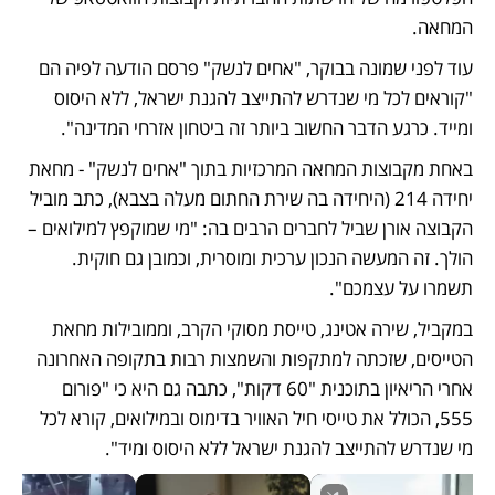
המחאה. 
עוד לפני שמונה בבוקר, "אחים לנשק" פרסם הודעה לפיה הם 
"קוראים לכל מי שנדרש להתייצב להגנת ישראל, ללא היסוס 
ומייד. כרגע הדבר החשוב ביותר זה ביטחון אזרחי המדינה". 
באחת מקבוצות המחאה המרכזיות בתוך "אחים לנשק" - מחאת 
יחידה 214 (היחידה בה שירת החתום מעלה בצבא), כתב מוביל 
הקבוצה אורן שביל לחברים הרבים בה: "מי שמוקפץ למילואים – 
הולך. זה המעשה הנכון ערכית ומוסרית, וכמובן גם חוקית. 
תשמרו על עצמכם". 
במקביל, שירה אטינג, טייסת מסוקי הקרב, וממובילות מחאת 
הטייסים, שזכתה למתקפות והשמצות רבות בתקופה האחרונה 
אחרי הריאיון בתוכנית "60 דקות", כתבה גם היא כי "פורום 
555, הכולל את טייסי חיל האוויר בדימוס ובמילואים, קורא לכל 
מי שנדרש להתייצב להגנת ישראל ללא היסוס ומיד". 