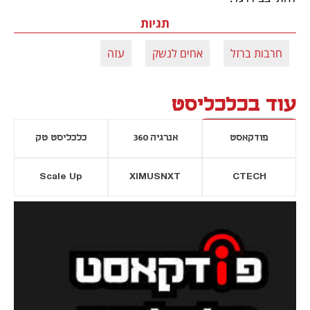
תגיות
חרבות ברזל
אחים לנשק
עזה
עוד בכלכליסט
פודקאסט
אנרגיה 360
כלכליסט טק
Scale Up
XIMUSNXT
CTECH
יסייה חדשה
נפתח בכרטיסייה חדשה