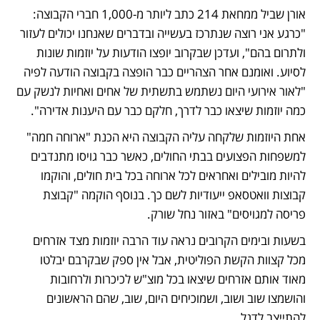
אורן שביל ממחאת 214 כתב ליותר מ-1,000 חברי הקבוצה: 
"כרגע אני רוצה שנתרכז בעשייה ובדברים שאנחנו יכולים לעזור 
ולתרום בהם", ועדכן שבקרוב יופצו הודעות על יוזמות שונות 
לסיוע. ואומנם אחר הצהריים כבר הופצה בקבוצה הודעה לפיה 
"לאור אירועי היום נשתמש בתשתית של אחים ואחיות לנשק עם 
כמה יוזמות שיצאו כבר לדרך, חלקם כבר עם היענות אדירה". 
אחת היוזמות שלקחה עליה הקבוצה היא הכנת "ארוחה חמה" 
למשפחות הפצועים בבתי החולים, כאשר כבר גויסו מתנדבים 
להיות מובילים ואחראים לכל ארוחה בכל בית חולים, והוקמו 
קבוצות וואטסאפ ייעודיות לשם כך. בנוסף הוקמה "קבוצת 
פריסה למגויסים" באזור נחל שורק. 
בשעות ובימים הקרובים נראה עוד הרבה יוזמות מצד אזרחים 
מכל קצוות הקשת הפוליטית, אבל אין ספק שבקרבם יבלטו 
מאוד אותם אזרחים שיצאו בכל מוצ"ש לכיכרות ולרחובות 
והושמצו שוב ושוב, ושמוכיחים היום, שוב, שהם הראשונים 
להתייצב לדגל. 