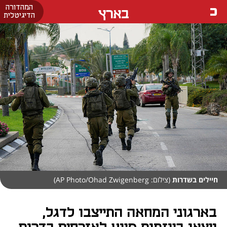
המהדורה
בארץ
הדיגיטלית
חיילים בשדרות
(צילום: AP Photo/Ohad Zwigenberg)
בארגוני המחאה התייצבו לדגל,