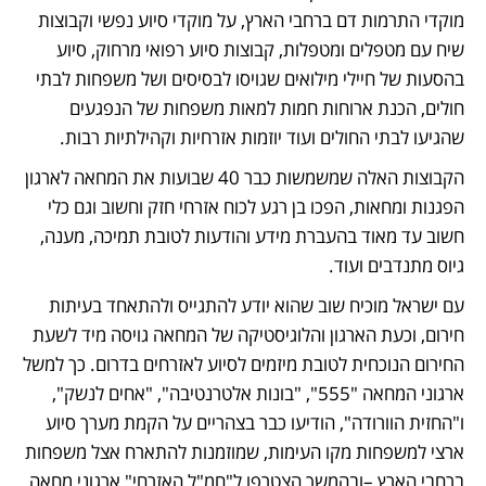
מוקדי התרמות דם ברחבי הארץ, על מוקדי סיוע נפשי וקבוצות 
שיח עם מטפלים ומטפלות, קבוצות סיוע רפואי מרחוק, סיוע 
בהסעות של חיילי מילואים שגויסו לבסיסים ושל משפחות לבתי 
חולים, הכנת ארוחות חמות למאות משפחות של הנפגעים 
שהגיעו לבתי החולים ועוד יוזמות אזרחיות וקהילתיות רבות. 
הקבוצות האלה שמשמשות כבר 40 שבועות את המחאה לארגון 
הפגנות ומחאות, הפכו בן רגע לכוח אזרחי חזק וחשוב וגם כלי 
חשוב עד מאוד בהעברת מידע והודעות לטובת תמיכה, מענה, 
גיוס מתנדבים ועוד. 
עם ישראל מוכיח שוב שהוא יודע להתגייס ולהתאחד בעיתות 
חירום, וכעת הארגון והלוגיסטיקה של המחאה גויסה מיד לשעת 
החירום הנוכחית לטובת מיזמים לסיוע לאזרחים בדרום. כך למשל 
ארגוני המחאה "555", "בונות אלטרנטיבה", "אחים לנשק", 
ו"החזית הוורודה", הודיעו כבר בצהריים על הקמת מערך סיוע 
ארצי למשפחות מקו העימות, שמוזמנות להתארח אצל משפחות 
ברחבי הארץ –ובהמשך הצטרפו ל"חמ"ל האזרחי" ארגוני מחאה 