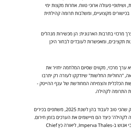
מוחלשות, מתן ציוד וידע טכנולוגי לעמותות, ושיתופי פעולה ארוכי טווח. אחרות מקצות ימי 
התנדבות שנתיים, מעודדות סיוע פרו-בונו בכישורים מקצועיים, ומשלבות תרומה קהילתית 
חברות רבות מטמיעות תרומה לקהילה כערך מרכזי בתרבות הארגונית: הן מכשירות מנהלים 
לעודד התנדבות, מקימות צוות ייעודי, מפנות תקציבים, ומאפשרות לעובדים לבחור היכן 
בחברות הייטק שבהן התרומה לקהילה היא ערך מרכזי, מקווים שסיום המלחמה יחזיר את 
האפשרות לתכנן פעילות מראש. ככל הנראה, "החוליות החלשות" שיזדקקו לעזרה רק יתרבו 
לאחר המלחמה. התקווה היא שההתאוששות הכלכלית והצמיחה המחודשת של ענף ההייטק - 
 התרומה לקהילה.
על רקע דירוג Duns 100 לחברות ההייטק שהכי טוב לעבוד בהן לשנת 2025, משתפים בכירים 
נפתח בכרטיסייה חדשה
נפתח בכרטיסייה חדשה
מחברות שדורגו כמצטיינות בתחום 'תרומה לקהילה' כיצד הם מיישמים את הערכים בזמן חירום. 
התראיינו עינת להם-לבנת, סמנכ"ל משאבי אנוש ב-Imperva Thales, ליאורה כץChief 