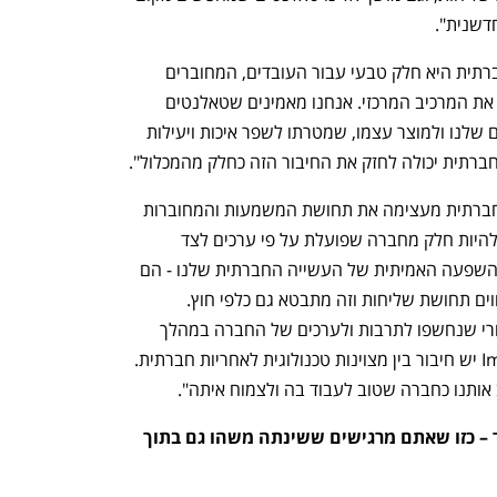
דשנית".
דותן אסלמן: "ב-Theator המעורבות החברתית היא חלק טבעי עבור העובדים, המחוברים 
לערכים ולתרבות שלנו, אך היא לא מהווה את המרכיב המרכזי. אנחנו מאמינים שטאלנטים 
שמגיעים אלינו מתחברים קודם כל לערכים שלנו ולמוצר עצמו, שמטרתו לשפר איכות ויעילות 
החברתית יכולה לחזק את החיבור הזה כחלק מהמכלול".
עינת להם-לבנת: "בהחלט. המעורבות החברתית מעצימה את תחושת המשמעות והמחוברות 
של העובדים לארגון, ומחזקת את הגאווה להיות חלק מחברה שפועלת על פי ערכים לצד 
היעדים עסקיים. כשהעובדים רואים את ההשפעה האמיתית של העשייה החברתית שלנו - הם 
מרגישים חלק ממשהו גדול ומשמעותי, חווים תחושת שליחות וזה מתבטא גם כלפי חוץ. 
מועמדים רבים בוחרים להצטרף אלינו אחרי שנחשפו לתרבות ולערכים של החברה במהלך 
תהליך הגיוס והבינו שב- Imperva Thales יש חיבור בין מצוינות טכנולוגית לאחריות חברתית. 
אותנו כחברה שטוב לעבוד בה ולצמוח איתה".
יש יוזמה אחת שאתם גאים בה במיוחד – כזו שאתם מרגישים ששינתה משהו גם בתוך 