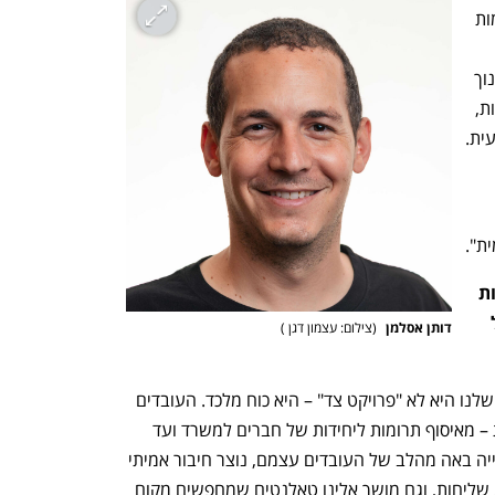
שתרומה אמיתית לקהילה נובעת מהמקומות 
ההתנדבויות שלנו מתמקדות בתחומי החינוך 
והלמידה - בקידום מצוינות, פיתוח מיומנויות, 
ית.
לחזק תרבות של נתינה, סקרנות ולמידה - 
ת".
האם אתם רואים השפעה של המעורבות 
החברתית על מחוברות העובדים או על 
דותן אסלמן 
(
צילום: עצמון דגן 
)
ליאורה כץ: "בוודאי. המעורבות החברתית שלנו היא לא "פרויקט צד" – היא כוח מלכד. העובדים 
שלנו הם מי שמובילים את מרבית היוזמות – מאיסוף תרומות ליחידות של חברים למשרד ועד 
התנדבות אצל חקלאים שנפגעו. כשהעשייה באה מהלב של העובדים עצמם, נוצר חיבור אמיתי 
ומשמעותי. זה יוצר גאווה פנימית, תחושת שליחות, וגם מושך אלינו טאלנטים שמחפשים מקום 