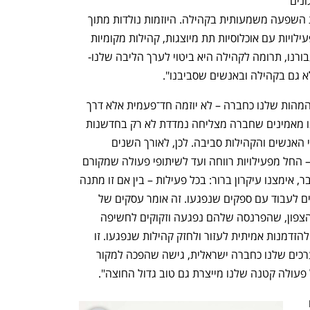
שיתופי פעולה עם פלטפורמת Helpi וארגונים 
חברתיים נוספים העובדים פועלים ליצירת השפעה משמעותית בקהילה. היוזמות נולדות מתוך 
רצון אמיתי של העובדים לתרום - החל מפעילויות עם אוכלוסיות תת מיוצגות, קהילות מקומיות 
ועד חניכת הדור הבא של אנשי הסייבר. עבורנו, תרומה לקהילה היא ביטוי לערך הליבה שלנו- 
א גם בקהילה ובאנשים שסביבנו".
ליאורה כץ: "התרומה לקהילה היא חלק מהמהות שלנו כחברה – לא יוזמה חד־פעמית אלא דרך 
חשיבה שמלווה אותנו בכל החלטה. אנחנו מאמינים שחברה מצליחה נמדדת לא רק בחדשנות 
שלה, אלא גם באחריות שהיא לוקחת כלפי האנשים והקהילות סביבה. לכן, לאורך השנים 
שילבנו עשייה חברתית כמעט בכל תחום – החל מפעילויות רווחה ועד לשיתופי פעולה שמקורם 
ביוזמות של עובדים. מאז השביעי באוקטובר, אימצנו עיקרון ברור: בכל פעילות – בין אם זו מתנה 
לחג, כיבוד לאירוע, הרצאה – אנחנו בוחרים לעבוד עם ספקים שנפגעו. זה אומר עסקים של 
מפונים, מילואימניקים, ויזמים מהדרום ומהצפון, שהפרנסה שלהם נפגעה וזקוקים לחשיפה 
ותמיכה. כך כל רכישה וכל פעילות הופכות להזדמנות אמיתית לעזור ולחזק קהילות שנפגעו. זו 
גישה שמבטאת את הערבות ההדדית והערכים שלנו כחברה ישראלית, גישה שהפכה למקור 
פעולה קטנה שלנו מייצרת גם טוב גדול החוצה".
דותן אסלמן: "ב-Theator אנחנו מאמינים 