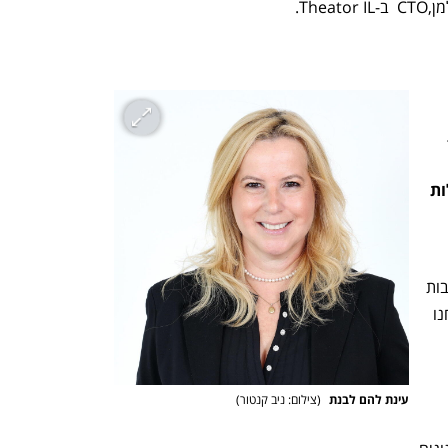
h – the gateway to Tech
You're NXT
באילו דרכים החברה שלכם הופכת את 
הארגונית וכעשייה שהיא מעבר לפעילות 
Thalesהתרומה לקהילה היא חלק מהתרבות 
הארגונית ומהערכים שמניעים אותנו. אנחנו 
עינת להם לבנת 
(
צילום: ניב קנטור
)