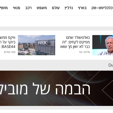
כלכליסט-טק
בארץ
נדל"ן
עולם
משפט
רכב
פנאי
מוסף
באלטשולר שחם
וויקס ממש
מפיקים לקחים: "זה
ביוקר על ר
כבר לא 'וואן מן' שואו
44
של גילעד"
אלמוג עזר
סופי שולמן
מיליון דולר
Du