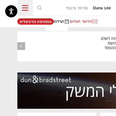
Duns 100
פורטל פיננסי
נפתח בכרטיסייה חדשה
הדואר האדום
ועידות
המהדורה הדיגיטלית
מאמר קניות
יכה לשלם
כישת
BASE: ההפסד
הרבעוני זינק ל-76