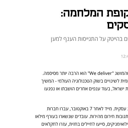
קופת המלחמה:
קים
ם בהייטק על התגייסות הענף למען
12:
ענף ההייטק הוכיח בשנתיים האחרונות שהמושג "We deliver" הוא הרבה יותר מסיסמה. 
למרות מציאות מאתגרת - בין מלחמה מקומית לשינויים בשוק הטכנולוגיה העולמי - המשיך 
הענף לפעול במלוא המרץ ולתמוך בכלכלת ישראל, בעוד ענפים אחרים הושבתו או נפגעו 
אך התרומה לא הסתיימה בהמשך פעילות עסקית. מייד לאחר 7 באוקטובר, עברו חברות 
ההייטק ממודל תרומה קהילתית מתוכנן לתגובות חירום מהירות. עובדים שנשארו בעורף מילאו 
את המחסור המקצועי, תמכו במשפחות מילואימניקים, סייעו לחיילים בחזית, עזרו לחקלאים 