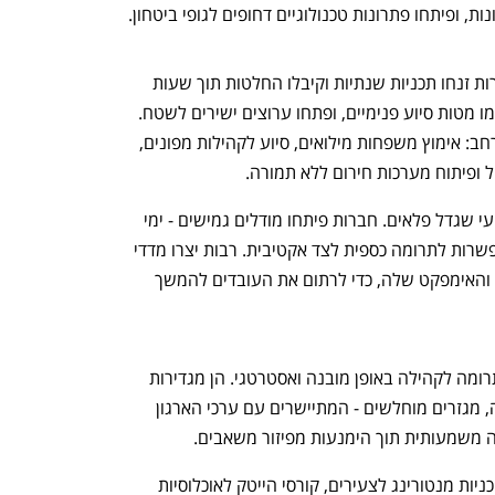
ות, ופיתחו פתרונות טכנולוגיים דחופים לגופי ביטחון.
האתגר המרכזי היה מהירות וגמישות. חברות זנחו תכניות שנתיות וקיבלו החלטות תוך שעות 
במקום חודשים - גייסו תקציבי חירום, הקימו מטות סיוע פנימיים, ופתחו ערוצים ישירים לשטח. 
קריסת מערכות ממשלתיות חייבה מענה רחב: אימוץ משפחות מילואים, סיוע לקהילות מפונים, 
 ופיתוח מערכות חירום ללא תמורה.
כל זאת תוך איזון בין התנדבות ללחץ מקצועי שגדל פלאים. חברות פיתחו מודלים גמישים - ימי 
התנדבות בתשלום, צוותים במשמרות, ואפשרות לתרומה כספית לצד אקטיבית. רבות יצרו מדדי 
מעקב ודיווחו בשקיפות על היקף התרומה והאימפקט שלה, כדי לרתום את העובדים להמשך 
בימי שגרה, חברות הייטק מנהלות את התרומה לקהילה באופן מובנה ואסטרטגי. הן מגדירות 
תחומי התמחות - חינוך, טכנולוגיה לחברה, מגזרים מוחלשים - המתיישרים עם ערכי הארגון 
 משמעותית תוך הימנעות מפיזור משאבים.
חלק מהחברות משקיעות בדור העתיד: תוכניות מנטורינג לצעירים, קורסי הייטק לאוכלוסיות 