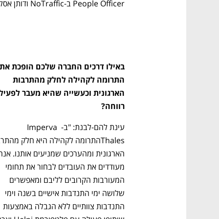
People Officer ב-NoTraffic ודותן אסלמן,CTO  ב-Theator IL.
ם ומה שביניהם
התכוננו לשלב הבא בצמיחה שלכם!
התרומה לקהילה לחלק מהתרבות 
רווחה?
עינת להם-לבנת: "ב- Imperva 
מעודדים את העובדים לבחור את תחומי 
המעורבות הקרובים לליבם ומאפשרים 
שלושה ימי התנדבות אישיים בשנה וימי 
התנדבות צוותיים ללא הגבלה באמצעות 