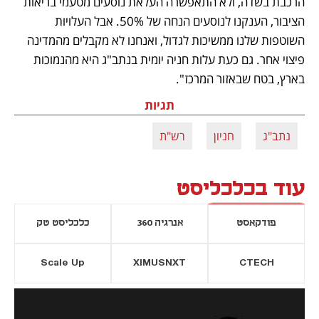
הרכבת בשדה, ולא התאפשרה העלאת נוסעים מטעמי בריאות 
הציבור, הענקנו לנוסעים הנחה של 50%. אבל העלויות 
השוטפות שלנו ממשיכות לגדול, ואנחנו לא מקבלים מהמדינה 
פיצוי אחר. גם כעת עלות חניה יומית בנתב"ג היא מהנמוכות 
בארץ, בטח שבאזור המרכז". 
תגיות
נתב"ג
חניון
רש"ת
עוד בכלכליסט
פודקאסט
אנרגיה 360
כלכליסט טק
Scale Up
XIMUSNXT
CTECH
יסייה חדשה
נפתח בכרטיסייה חדשה