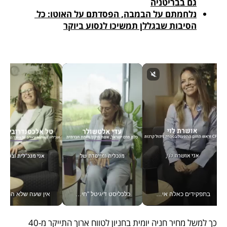
גם בבריטניה
נלחמתם על הבמבה, הפסדתם על האוטו: כל 
הסיבות שבגללן תמשיכו לנסוע ביוקר
בתפקידים כאלה אי אפשר לחכות: אושרת לוי מניעה השקעות ענק מהטלפון_v
כלכליסט דיגיטל "חינוך הוא המשימה של החיים שלי"_v
אין שעה שלא התעסקתי במשבר - טל אלכסנדרוביץ’ שגב מנהלת משברים
כך למשל מחיר חניה יומית בחניון לטווח ארוך התייקר מ-40 