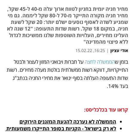
מחיר חניה יומית בחניון לטווח ארוך עלה מ-40 ל-45 שקל,
מחיר חניה מקורה התייקר מ-70 ל-80 שקל ליממה. גם מי
שמגיע לשדה לאסוף נוסעים ישלם יותר: 20 שקל לשעת
חניה, במקום 18 שקל. רשות שדות התעופה: "12 שנה לא
העלינו מחירים, העלויות השוטפות שלנו ממשיכות לגדול
ללא פיצוי מהמדינה"
אודי עציון
|
16:25, 15.02.22
מאמר קניות
בזמן ש
הממשלה לחצה
 על חברות ויבואני המזון לעצור ולבטל 
נפתח בכרטיסייה חדשה
נפתח בכרטיסייה חדשה
נפתח בכרטיסייה חדשה
התייקרויות, דווקא רשות ממשלתית בולטת מעלה מחירים. רשות 
שדות התעופה העלתה בסוף ינואר את מחירי החניה בנתב"ג 
בעד 14%. 
קראו עוד בכלכליסט:
הממשלה לא נערכה להגעת המזגנים הירוקים
לא רק בישראל - הקניות בסופר התייקרו משמעותית 