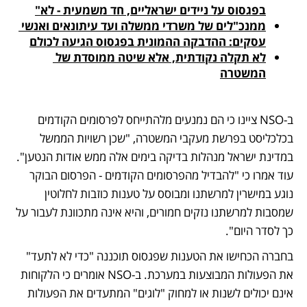
בפגסוס על ניידים ישראליים, חד משמעית - לא"
ממנכ"לים של משרדי ממשלה ועד עיתונאים ואנשי 
עסקים: ההדבקה ההמונית בפגסוס הגיעה לכולם
לא תקלה נקודתית, אלא שיטה ממוסדת של 
המשטרה
ב-NSO ציינו כי הם נמנעים מלהתייחס לפרסומים הקודמים 
בכלכליסט בפרשת מעקבי המשטרה, "שכן רשויות הממשל 
במדינת ישראל מנהלות בדיקה בימים אלה ממש אודות הנטען". 
עוד אמרו כי "להבדיל מהפרסומים הקודמים - הפרסום הבוקר 
נוגע במישרין למרשתנו ומבוסס על טענות כוזבות לחלוטין 
שמסבות למרשתנו נזקים חמורים, והיא אינה מתכוונת לעבור על 
כך לסדר היום". 
בחברה הכחישו את הטענות שפגסוס תוכננה "כדי לא לתעד" 
את הפעולות המבוצעות במערכת. ב-NSO אומרים כי הלקוחות 
אינם יכולים לשנות או למחוק "לוגים" המתעדים את הפעולות 