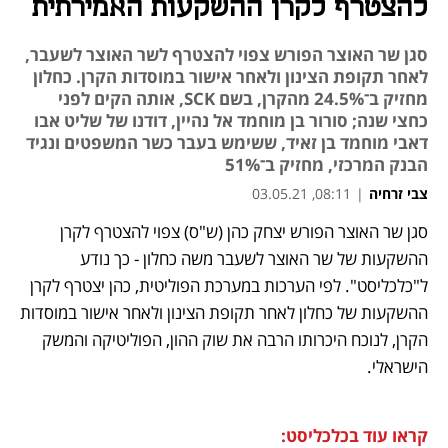
להצטרף לקרן ההשקעות האמירתית
סגן שר האוצר הפורש צפוי להצטרף לשר האוצר לשעבר,
לאחר תקופת הצינון ולאחר אישור במוסדות הקרן. כחלון
מחזיק ב־24.5% מהקרן, בשם SCK, אותה הקים לפני
כחצי שנה; סורור בן מוחמד אל נהיין, דודנו של שליט אבו
דאבי מוחמד בן זאיד, ששימש בעבר כשר המשפטים ונגיד
הבנק המרכזי, מחזיק ב־51%
צבי זרחיה
|
08:11, 03.05.21
סגן שר האוצר הפורש יצחק כהן (ש"ס) צפוי להצטרף לקרן 
נפתח בכרטיסייה חדשה
נפתח בכרטיסייה חדשה
נפתח בכרטיסייה חדשה
ההשקעות של שר האוצר לשעבר משה כחלון - כך נודע 
ל"כלכליסט". לפי הערכות במערכת הפוליטית, כהן יצטרף לקרן 
ההשקעות של כחלון לאחר תקופת הצינון ולאחר אישור במוסדות 
הקרן, לנוכח היכרותו הרבה את שוק ההון, הפוליטיקה והמשק 
הישראלי.
קראו עוד בכלכליסט: