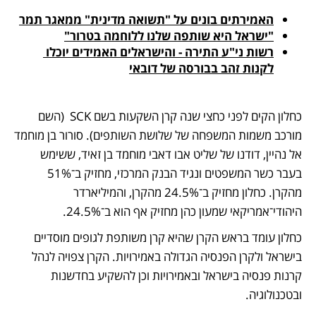
האמירתים בונים על "תשואה מדינית" ממאגר תמר
"ישראל היא שותפה שלנו ללוחמה בטרור"
רשות ני"ע התירה - והישראלים האמידים יוכלו 
לקנות זהב בבורסה של דובאי
כחלון הקים לפני כחצי שנה קרן השקעות בשם SCK  (השם 
מורכב משמות המשפחה של שלושת השותפים). סורור בן מוחמד 
אל נהיין, דודנו של שליט אבו דאבי מוחמד בן זאיד, ששימש 
בעבר כשר המשפטים ונגיד הבנק המרכזי, מחזיק ב־51% 
מהקרן. כחלון מחזיק ב־24.5% מהקרן, והמיליארדר 
היהודי־אמריקאי שמעון כהן מחזיק אף הוא ב־24.5%. 
כחלון עומד בראש הקרן שהיא קרן משותפת לגופים מוסדיים 
בישראל ולקרן הפנסיה הגדולה באמירויות. הקרן צפויה לנהל 
קרנות פנסיה בישראל ובאמירויות וכן להשקיע בחדשנות 
ובטכנולוגיה. 