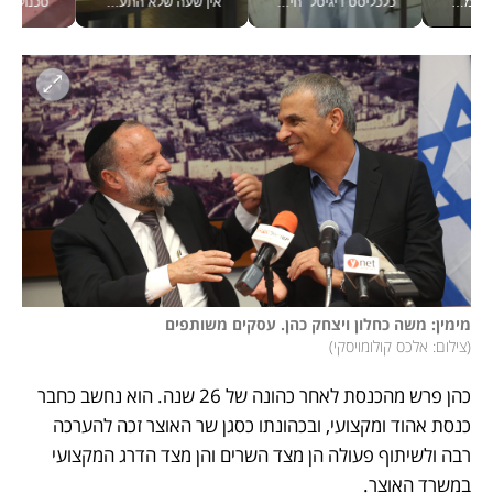
כלכליסט דיגיטל "חינוך הוא המשימה של החיים שלי"_v
אין שעה שלא התעסקתי במשבר - טל אלכסנדרוביץ’ שגב מנהלת משברים תקשורתיים מכל מקום עם ה- Galaxy Z Fold8 Ultra שלה_v
טכנולוגיה זה לא רק בהייטק: גם תעשיי
מימין: משה כחלון ויצחק כהן. עסקים משותפים

(
צילום: אלכס קולומויסקי
)
כהן פרש מהכנסת לאחר כהונה של 26 שנה. הוא נחשב כחבר 
כנסת אהוד ומקצועי, ובכהונתו כסגן שר האוצר זכה להערכה 
רבה ולשיתוף פעולה הן מצד השרים והן מצד הדרג המקצועי 
במשרד האוצר. 