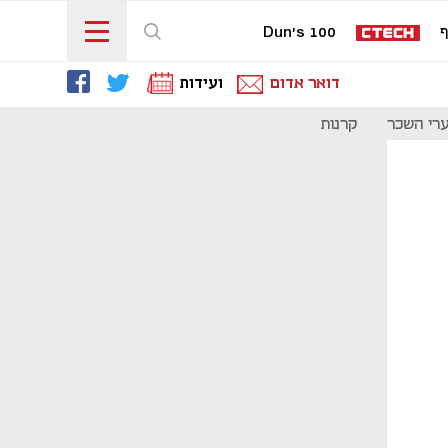
ף
Dun's 100
דואר אדום
ועידות
רי השכר
קרנות