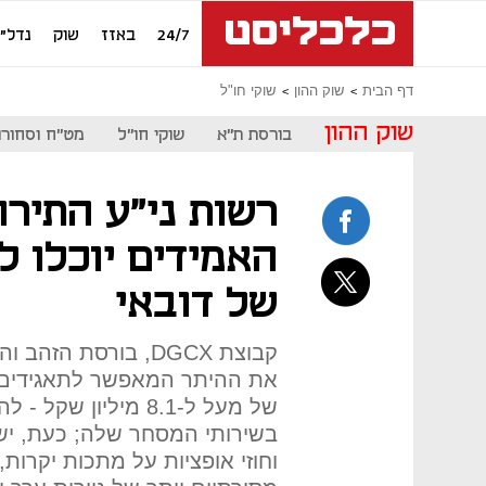
24/7
באזז
שוק
נדל"ן
דף הבית
שוק ההון
שוקי חו"ל
שוק ההון
בורסת ת"א
שוקי חו"ל
מט"ח וסחורו
רשות ני"ע התירה
האמידים יוכלו ל
של דובאי
קבוצת DGCX, בורסת ה
את ההיתר המאפשר לתאגידים ול
של מעל ל-8.1 מיליו
בשירותי המסחר שלה; כעת, ישר
וחוזי אופציות על מתכות יקרות