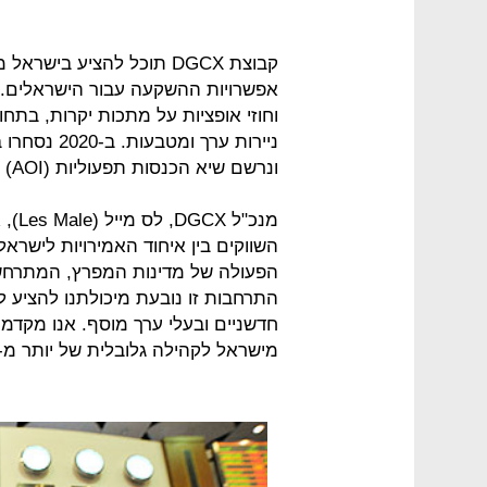
קבוצת DGCX תוכל להציע ביש
אפשרויות ההשקעה עבור הישראלים. כ
וחוזי אופציות על מתכות יקרות, בתח
ונרשם שיא הכנסות תפעוליות (AOI) של כ-220 אלף חוזים.
מנכ"
הפעולה של מדינות המפרץ, המתרחש
התרחבות זו נובעת מיכולתנו להציע ל
חדשניים ובעלי ערך מוסף. אנו מקד
מישראל לקהילה גלובלית של יותר מ-100 חברים בעולם.