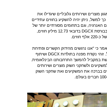
ראל מגוון מוצרים ושירותים גלובליים שיגדילו את
ך למשל, ניתן יהיה להשקיע בחוזים עתידיים
ום האנרגיה, וגם בתחומים מסורתיים יותר של
ניירות ערך ומטבעות. ב-2020 נסחרו בבורסת DGCX בדובאי 12.73 מיליון חוזים,
ל DGCX, לס מייל (Les Male), אמר כי "אנו נרגשים מהידוק הקשרים ופתיחת
השווקים בין איחוד האמירויות לישראל. זוהי נקודת מפנה בתולדות DGCX ושיתוף
ת במקביל להמשך התרחבותנו הבינלאומית.
משקיעים ולשחקני השוק מוצרים ושירותים
מים בברכה את המשקיעים ואת שחקני השוק