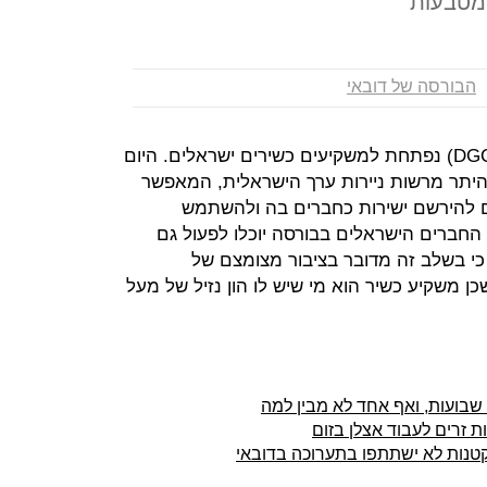
ומטבעות
הבורסה של דובאי
בורסת הזהב והסחורות של דובאי (DGCX) נפתחת למשקיעים כשירים ישראלים. היום
וצת DGCX כי קיבלה היתר מרשות ניירות ערך הישראלית, המאפשר
ם להירשם ישירות כחברים בה ולהשתמש
חברים הישראלים בבורסה יוכלו לפעול גם
 בפלטפורמת DGCX. יצויין כי בשלב זה מדובר בציבור מצומצם של
 משקיע כשיר הוא מי שיש לו הון נזיל של מעל
ות זרים לעבוד אצלן בזום
הקטנות לא ישתתפו בתערוכה בדובאי