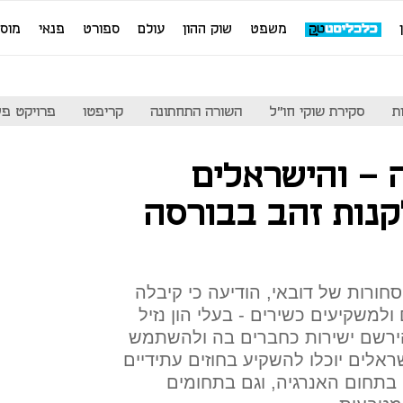
משפט
שוק ההון
עולם
ספורט
פנאי
מוס
ת
סקירת שוקי חו"ל
השורה התחתונה
קריפטו
פרויקט פע
 - והישראלים
קנות זהב בבורסה
זהב והסחורות של דובאי, הודיעה כי קיבלה
משקיעים כשירים - בעלי הון נזיל
ן שקל - להירשם ישירות כחברים בה ולהשתמש
אלים יוכלו להשקיע בחוזים עתידיים
, בתחום האנרגיה, וגם בתחומים