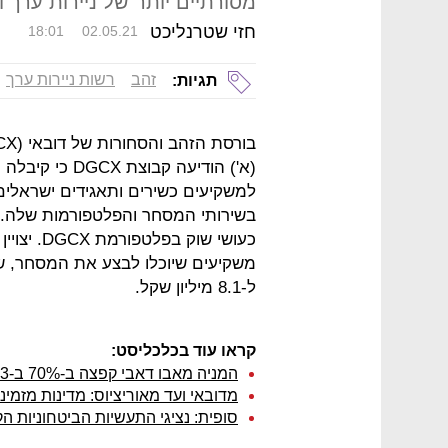
מסורתיים יותר של ניירות ערך 
חזי שטרנליכט
18:01
02.05.21
זהב
רשות ניירות ערך
תגיות:
(א') הודיעה קב
למשקיעים כשירים ותאגידים ישראלי
בשירותי המסחר והפלטפורמות שלה. ה
כעושי שוק
משקיעים שיוכלו לבצע את המסחר, שכן
ל-8.1 מיליון שקל.
קראו עוד בכלכליסט:
המניה מאבו דאבי קפצה ב-70% ב-3 שבועות, ואף אחד לא מבין למה
מדובאי ועד מאוריציוס: מדינות מזמינ
סופית: נציגי התעשיות הביטחוניות 