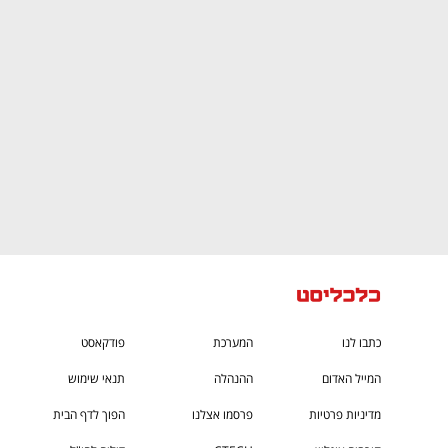
CTech – the
הבית של ההייטק הישראלי
כתבו לנו
המערכת
פודקאסט
המייל האדום
ההנהלה
תנאי שימוש
מדיניות פרטיות
פרסמו אצלנו
הפוך לדף הבית