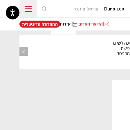
Duns 100
פורטל פיננסי
נפתח בכרטיסייה חדשה
הדואר האדום
ועידות
המהדורה הדיגיטלית
יכה לשלם
כישת
BASE: ההפסד
הרבעוני זינק ל-76