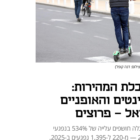
צילום: דנה קופל)
לת המהירות:
רקינטים והאופניים
ל - פרוצים
נתונים שהוצגו בדיון בוועדת הכלכלה חושפים עלייה של 534% בנפגעי
תאונות קורקינט חשמלי מאז 2018 — מ-220 ל-1,395 נפגעים ב-2025,