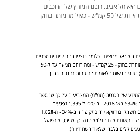
היא תל אביב. רובם המוחץ של הרוכבים
כפול מהמותר בחוק
כ-85% מהקורקינטים והאופניים החשמליים בישראל פרוצים - כלומר בוצעו בהם שינויים טכניים 
שמעלים את מהירותם מעבר למגבלה המותרת בחוק - 25 קמ"ש - ומהירותם מגיעה עד ל-50 
קמ"ש. כך עולה מנתונים שהציגו היום (ג') נציגי הרשות הלאומית לבטיחות בדרכים בדיון 
בדיון הוצגו גם נתונים של מרכז המחקר והמידע של הכנסת (ממ"מ) המצביעים על כך שמספר 
הנפגעים בתאונות קורקינט חשמלי זינק ב-534% מאז 2018 - מ-220 ל-1,395 נפגעים 
ב-2025. מספר הנפגעים בתאונות אופניים חשמליים דווקא ירד בתקופה זו ב-34% - מ-1,828 
ב-2018 ל-1,206 ב-2025. יצוין כי מדובר רק בתאונות שדווחו למשטרה, כך שייתכן שבפועל 
ים קלים בלבד, שלא דורשת דיווח).