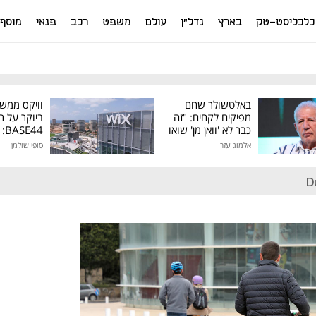
כלכליסט-טק
בארץ
נדל"ן
עולם
משפט
רכב
פנאי
מוסף
באלטשולר שחם
וויקס ממש
מפיקים לקחים: "זה
ביוקר על ר
כבר לא 'וואן מן' שואו
44
של גילעד"
אלמוג עזר
סופי שולמן
מיליון דולר
D