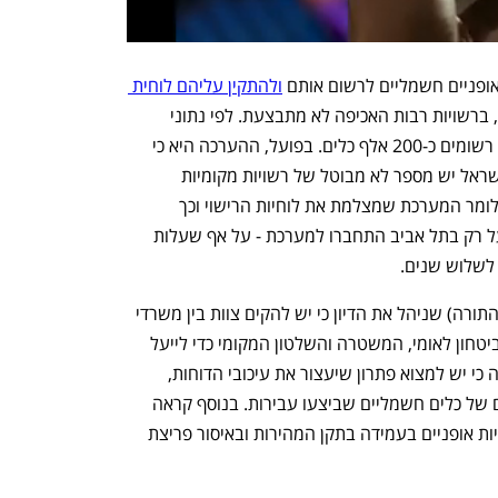
ופניים חשמליים לרשום אותם 
ולהתקין עליהם לוחית 
, מה שמאפשר אכיפה יעילה. בפועל, ברשויות רבות האכיפה לא מתבצעת. לפי נתוני 
הממ"מ, במאגר המידע של מדינת ישראל רשומים כ-200 אלף כלים. בפועל, ההערכה היא כי 
בישראל יש כחצי מיליון כלים. על אף שבישראל יש מספר לא מבוטל של רשויות מקומיות 
שיכולות להתחבר למערכת זיהוי הכלים, כלומר המערכת שמצלמת את לוחיות הרישוי וכך 
מאפשרת איתור של בעליו של הכלי, בפועל רק בתל אביב התחברו למערכת - על אף שעלות 
בסיכום הדיון קבע ח"כ יעקב אשר (יהדות התורה) שניהל את הדיון כי יש להקים צוות בין משרדי 
שיכלול נציגים ממשרד הפנים, המשרד לביטחון לאומי, המשטרה והשלטון המקומי כדי לייעל 
את הפיקוח והאכיפה. בנוסף קבעה הוועדה כי יש למצוא פתרון שיעצור את עיכובי הדוחות, 
כלומר משלוח של דוחות באיחור לבעליהם של כלים חשמליים שביצעו עבירות. בנוסף קראה 
הוועדה לבחון התניית רישיון עסק של חנויות אופניים בעמידה בתקן המהירות ובאיסור פריצת 