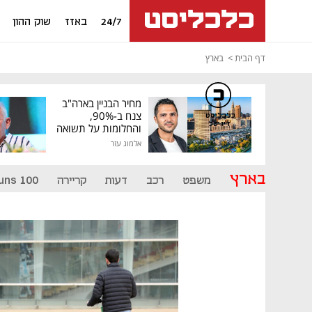
24/7
באזז
שוק ההון
דף הבית
בארץ
מחיר הבניין בארה"ב
צנח ב-90%,
כלכליסט
דיגיטל
והחלומות על תשואה
גבוהה התנפצו
אלמוג עזר
בארץ
משפט
רכב
דעות
קריירה
uns 100