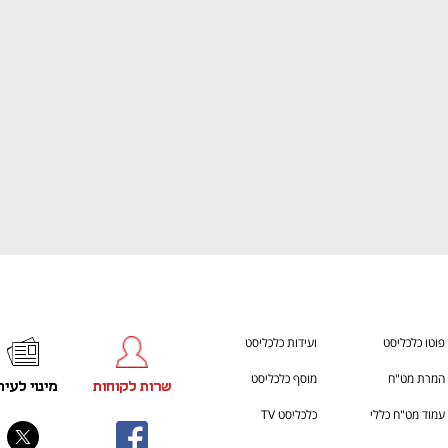
ענף במתח גבוה
מדברים כלכלה, עסקים ומה שב
פוטו כלכליסט
ועידות כלכליסט
המרת מט"ח
מוסף כלכליסט
שרות לקוחות
מינוי לעית
עמוד מט"ח כללי
כלכליסט TV