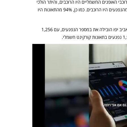
עוד עולה מהנתונים כי ב-2025 כ-77% מרוכבי האופנים החשמליים היו הרוכבים, והיתר הולכי 
רגל. במקרה של תאונות קורקינט - 80% מהנפגעים היו הרוכבים. כמו כן, 94% מהתאונות היו 
בחלוקה לערים, בשנים 2025-2022 תל אביב יפו הובילה את במספר הנפגעים, עם 1,256 