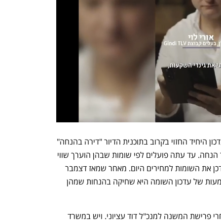
מעבר לכך, תחת גולדקנופף הוחלט כי העדכון היחיד החזוי בקרוב בתוכנית הדיור "דירה בהנחה" 
יהיה בשווי של הדירות שממנו נגזר שיעור הנחה. עד עתה פועלים לפי שומות שבהן הוערך שווי 
הדירות בדצמבר 2020, השאיפה היא לעדכן את השומות למחירים היום. מאחר שמאז דצמבר 
2020 מחירי הדירות זינקו בכ־20%, המשמעות של עדכון השומה היא שחיקה בהנחות שמהן 
לגולדקנופף יש עוד מינוי פוליטי לאייש אחרי פרישת המשנה למנכ"ל דוד עציוני. ויש במשרד 