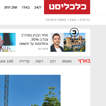
24/7
באזז
שוק ההון
דף הבית
בארץ
ממשלה בהפרעה
מחיר הבניין בארה"ב
צנח ב-90%,
כלכליסט
דיגיטל
והחלומות על תשואה
גבוהה התנפצו
אלמוג עזר
בארץ
משפט
רכב
דעות
קריירה
uns 100