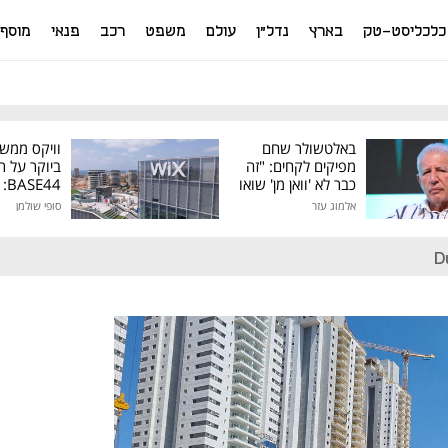
כלכליסט-טק
בארץ
נדל"ן
עולם
משפט
רכב
פנאי
מוסף
באלטשולר שחם
וויקס ממש
מפיקים לקחים: "זה
ביוקר על ר
כבר לא 'וואן מן' שואו
44
של גילעד"
אלמוג עזר
סופי שולמן
מיליון דולר
D