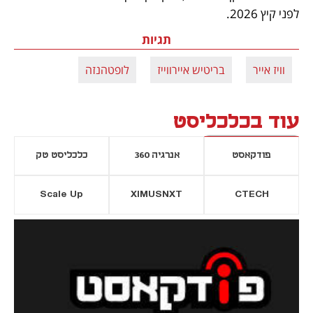
לפני קיץ 2026.
תגיות
וויז אייר
בריטיש איירווייז
לופטהנזה
עוד בכלכליסט
פודקאסט
אנרגיה 360
כלכליסט טק
Scale Up
XIMUSNXT
CTECH
יסייה חדשה
נפתח בכרטיסייה חדשה