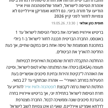
החברה הבריטית תדחה את חזרת טיסותיה למרות ביטול
אזהרת הטיסה לישראל, לאחר שלופטהנזה ווויז אייר
הודיעו על חזרה ביוני. גם דלתא ואמריקן איירליינס לא
צפויות לחזור לפני קיץ 2026
חופית כהן אולאי
|
13:30, 19.05.26
בריטיש איירווייז מאריכה את ביטולי הטיסות לישראל עד 1 
נפתח בכרטיסייה חדשה
באוגוסט. החברה הבריטית תכננה לחזור לישראל ב-1 ביולי 
במתכונת מצומצמת של טיסה אחת ביום במקום שתיים, אך כעת 
החליטה להאריך את הביטולים.
ההחלטה התקבלה למרות שהסוכנות האירופית לבטיחות 
תעופה (EASA) ביטלה את המלצתה שלא לטוס לישראל, וסייגה 
את האזהרה ל"נקיטת זהירות ובחינת סיכונים אפשריים בעת 
הפעילות במרחב האווירי" — אזהרה שבתוקף עד 27 במאי. 
החלטת הרשות גרמה לקבוצת 
לופטהנזה ולווויז אייר 
להודיע על 
חזרת הטיסות לישראל בתחילת יוני, אך בריטיש איירווייז בחרה 
בהערכת סיכונים שונה וממשיכה לבטל. החברה מצטרפת 
לדלתא ואמריקן איירליינס, שאף הן אינן צפויות לשוב לישראל 