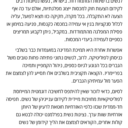
לנשים ברשימות המתמודדות. בישראל, נעשו נסיונות רבים 
לקידום הצעות חוק למכסות ייצוג מפלגתיות, אולם עד כה אף 
הצעה לא התקבלה. בכל מקרה, חקיקה כזו תצא לפועל, עליה 
לכלול סנקציות בגין אי עמידה במכסה כקנסות, פגיעה במימון או 
פסילת המפלגה מהתמודדות. במקביל, ניתן לקבוע תמריצים 
כספיים לעמידה ביעדי המכסות. 
אפשרות אחרת היא תמיכת המדינה במועמדות כבר בשלבי 
כניסתן לפוליטיקה. לרוב, לנשים נתוני פתיחה פחות טובים משל 
הגברים בכל הנוגע לגיוס כספים, ניהול הקמפיין ותמיכה 
בפריימריז. הקצאה תקציבית בשלבים אלו תסייע להן לצמצם את 
הפער מול עמיתיהן הגברים. 
לסיום, כדאי לזכור שאין להיתפס לחשיבה דוגמטית המייחסת 
לפוליטיקאיות מחויבות מיידית לקידום ענייניהן של נשים. תפיסה 
חד-ממדית שכזו כלפי האזרחיות חוטאת לרעיון של היותן 
אזרחיות שוות ערך. נציגות נשית בפרלמנט יכולה לבטא גם 
קולות אחרים, הקוראים לצמצם את הליך קידומן של נשים 