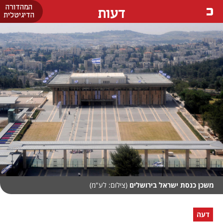
המהדורה
דעות
הדיגיטלית
משכן כנסת ישראל בירושלים
(צילום: לע"מ)
דעה