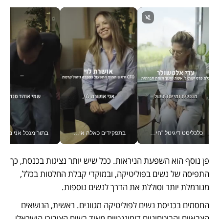
כלכליסט דיגיטל "חינוך הוא המשימה של החיים שלי"_v
בתפקידים כאלה אי אפשר לחכות: אושרת לוי מניעה השקעות ענק מהטלפון_v
בתור מנכל אני מקבל מאות הח
פן נוסף הוא השפעת הניראות. ככל שיש יותר נציגות בכנסת, כך 
התפיסה של נשים בפוליטיקה, ובמוקדי קבלת החלטות בכלל, 
מנורמלת יותר וסוללת את הדרך לנשים נוספות.
החסמים בכניסת נשים לפוליטיקה מגוונים. ראשית, הנושאים 
הצבאיים והביטחוניים דומיננטיים מאוד בשיח הציבורי הישראלי, 