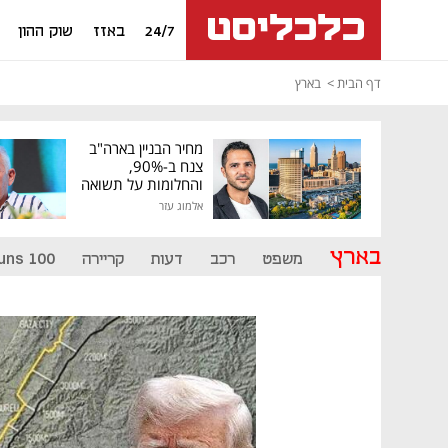
24/7
באזז
שוק ההון
דף הבית
בארץ
מחיר הבניין בארה"ב
צנח ב-90%,
והחלומות על תשואה
גבוהה התנפצו
אלמוג עזר
בארץ
משפט
רכב
דעות
קריירה
uns 100