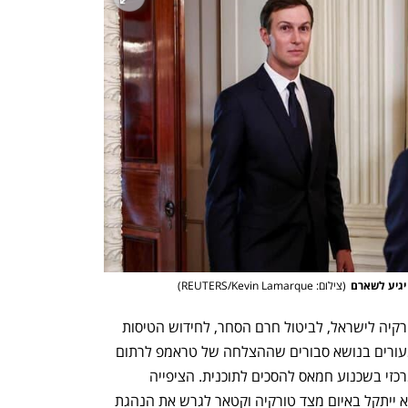
 יגיע לשארם
(
צילום: REUTERS/Kevin Lamarque
)
זה יכול להיות פתח לשיקום היחסים בין טורקיה לישראל, לביטול חרם הסחר, לחידוש הטיסות 
של טורקיה ולמינוי שגרירים.   גורמים שמעורים בנושא סבורים שההצלחה של טראמפ לרתום 
את הטורקים למשא ומתן מילאה תפקיד מרכזי בשכנוע חמאס להסכים לתוכנית. הציפייה 
בישראל היא שאם חמאס יערים קשיים הוא ייתקל באיום מצד טורקיה וקטאר לגרש את הנהגת 