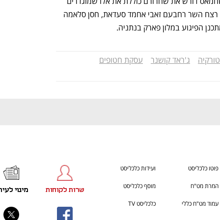
בנוסף, לפי דיווח מצרי רשימת האסירים שחמאס דורש את שחרורם כוללת את אלו שמוגדרים 
h – the gateway to Tech
You're NXT
מבחינתם כ"אסים" - מרואן ברגותי, מתכנן רצח השר רחבעם זאבי אחמד סעדאת, חסן סלאמה 
טורקיה
ג'ראד קושנר
עסקת חטופים
פוטו כלכליסט
ועידות כלכליסט
המרת מט"ח
מוסף כלכליסט
שרות לקוחות
מינוי לעית
עמוד מט"ח כללי
כלכליסט TV