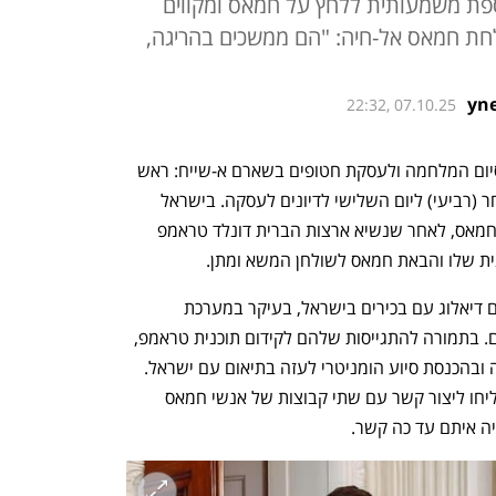
וספת משמעותית ללחץ על חמאס ומקווים
חת חמאס אל-חיה: "הם ממשכים בהריגה,
22:32, 07.10.25
התפתחות חשובה במשא ומתן להסכם לסיום המלחמה ולעסקת חטופים בשארם א-שייח: ראש 
הביון הטורקי MIT איברהים קאלין יגיע מחר (רביעי) ליום השלישי לדיונים לעסקה. בישראל 
רואים זאת כתוספת משמעותית ללחץ על חמאס, לאחר שנשיא ארצות הברית דונלד טראמפ 
ית שלו והבאת חמאס לשולחן המשא ומתן.
קאלין הוא הגורם הטורקי הכי בכיר שמקיים דיאלוג עם בכירים בישראל, בעיקר במערכת 
הביטחון, במוסד ובמל"ל, בהיעדר שגרירים. בתמורה להתגייסות שלהם לקידום תוכנית טראמפ, 
טורקיה תהיה גורם מרכזי בשיקום הרצועה ובהכנסת סיוע הומניטרי לעזה בתיאום עם ישראל. 
בנוסף, הטורקים הודיעו לאמריקנים שהצליחו ליצור קשר עם שתי קבוצות של אנשי חמאס 
ה איתם עד כה קשר.