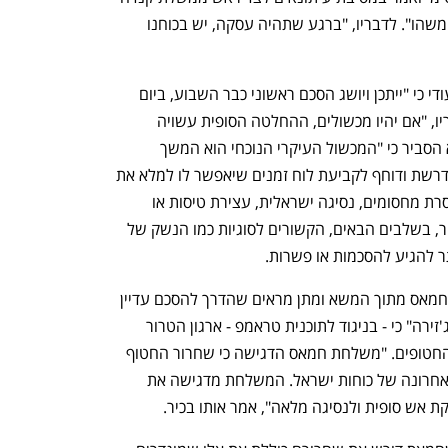
כי יש "סיכוי אמיתי שאנחנו יכולים לעשות משהו". לדבריו, "ברגע שתהיה עסקה, יש בכוחנו 
מקור מצרי אמר ל"א-שרק אל-אווסט" הסעודי כי "ייתכן ויושג הסכם ראשוני כבר השבוע, ביום 
חמישי או שישי, וטראמפ יכריז עליו". לדבריו, "אם יהיו מכשולים, ההחלטה הסופית עשויה 
להתארך עד יום ראשון לכל המאוחר". הוא הסביר כי "המכשול העיקרי הנוכחי הוא המשך 
המבצע הצבאי וחמאס דן בלוגיסטיקה הנדרשת ודוחף לקביעת לוח זמנים שיאפשר לו למלא את 
דרישת מסירת החטופים, בין אם על ידי הסרת מחסומים, נסיגה ישראלית, עצירת טיסות או 
קבלת חטופים מפלגים אחרים". לפי המקור, בשלבים הבאים, הקשורים לסוגיות כמו הנשק של 
ר להגיע להסכמות או פשרות.
נפתח בכרטיסייה חדשה
נפתח בכרטיסייה חדשה
אבל למרות כל זאת, הדיווחים על דרישות חמאס מתוך המשא ומתן מראים שהדרך להסכם עדיין 
לא כל כך קצרה. בכיר בחמאס אמר ל"אל-ג'זירה" כי - בניגוד לתוכנית טראמפ - ארגון הטרור 
מתנגד לנסיגה חלקית תמורת שחרור כל החטופים. "משלחת חמאס הדגישה כי שחרור החטוף 
האחרון צריך להתבצע במקביל לנסיגה האחרונה של כוחות ישראל. המשלחת מדגישה את 
ת אש סופית ולנסיגה מלאה", אמר אותו בכיר.