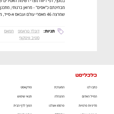
ם ומה שביניהם
התכוננו לשלב הבא בצמיחה שלכם!
שמרצה 46 מאסרי עולם ועבאס א-סייד, מתכנן הפיגוע במלון פארק בנתניה. 
תגיות:
דונלד טראמפ
חמאס
סטיב וויטקוף
כתבו לנו
המערכת
פודקאסט
המייל האדום
ההנהלה
תנאי שימוש
מדיניות פרטיות
פרסמו אצלנו
הפוך לדף הבית