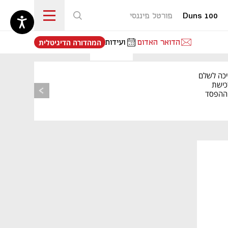
Duns 100
פורטל פיננסי
נפתח בכרטיסייה חדשה
הדואר האדום
ועידות
המהדורה הדיגיטלית
יכה לשלם
כישת
BASE: ההפסד
הרבעוני זינק ל-76