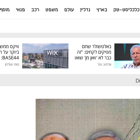
כלכליסט-טק
בארץ
נדל"ן
עולם
משפט
רכב
פנאי
מוסף
באלטשולר שחם
וויקס ממש
מפיקים לקחים: "זה
ביוקר על ר
כבר לא 'וואן מן' שואו
44
של גילעד"
אלמוג עזר
סופי שולמן
מיליון דולר
D