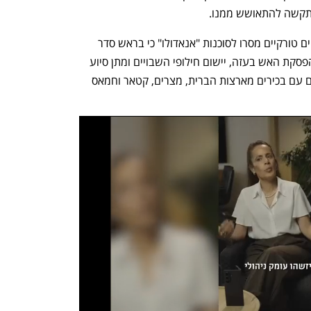
יתקשה להתאושש ממנו.
לקראת הגעתו של קאלין, מקורות ביטחוניים טורקיים מסרו לסוכנות "אנאדולו" כי בראש סדר 
היום שלו יהיו הנושאים הבאים: הבטחת הפסקת האש בעזה, יישום חילופי השבויים ומתן סיוע 
הומניטרי. לפי המקורות, קאלין קיים מגעים עם בכירים מארצות הברית, מצרים, קטאר וחמאס 