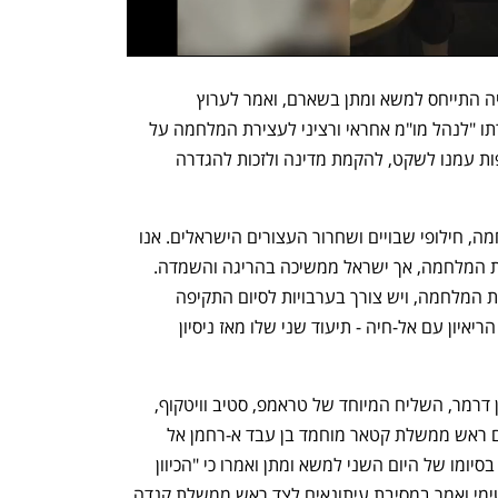
בתוך כך, ראש משלחת חמאס חליל אל-חיה התייחס למשא ומתן בשארם, ואמר לערוץ 
"אל-קאהרה אל-אחבאריה" המצרי כי מטרתו "לנהל מו"מ אחראי ורציני לעצירת המלחמה על 
עמנו בעזה. אנו נושאים את מטרות ושאיפות עמנו לשקט, להקמת מדינה ולזכות להגדרה 
לדבריו, "באנו במטרה ישירה לסיום המלחמה, חילופי שבויים ושחרור העצורים הישראלים. אנו 
מדגישים את נכונותנו בכל אחריות לעצירת המלחמה, אך ישראל ממשיכה בהריגה והשמדה. 
הכיבוש מפר את הבטחותיו בנוגע להפסקת המלחמה, ויש צורך בערבויות לסיום התקיפה 
לחלוטין". בערוץ המצרי פרסמו סרטון של הריאיון עם אל-חיה - תיעוד שני שלו מאז ניסיון 
לצד קאלין, יגיעו לשארם מחר גם השר רון דרמר, השליח המיוחד של טראמפ, סטיב וויטקוף, 
וחתנו ג'ארד קושנר - ולפי דיווח בקטאר גם ראש ממשלת קטאר מוחמד בן עבד א-רחמן אל 
ת'אני. בישראל הביעו "אופטימיות זהירה" בסיומו של היום השני למשא ומתן ואמרו כי "הכיוון 
חיובי". טראמפ היה כהרגלו עוד יותר אופטימי ואמר במסיבת עיתונאים לצד ראש ממשלת קנדה 