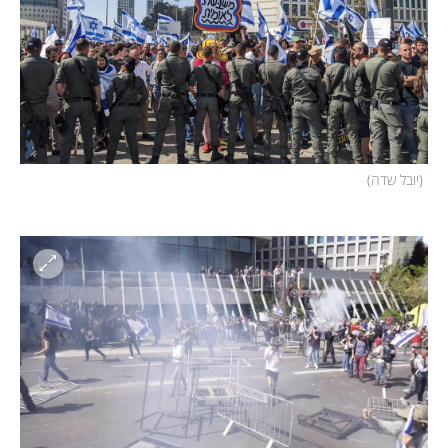
(
יובל שדה
)