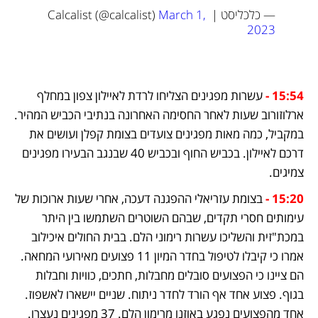
— כלכליסט | Calcalist (@calcalist) 
March 1, 
2023
15:54 -
עשרות מפגינים הצליחו לרדת לאיילון צפון במחלף 
ארלוזורוב שעות לאחר החסימה האחרונה בנתיבי הכביש המהיר. 
במקביל, כמה מאות מפגינים צועדים בצומת קפלן ועושים את 
דרכם לאיילון. בכביש החוף ובכביש 40 שבנגב הבעירו מפגינים 
צמיגים.
15:20 - 
בצומת עזריאלי ההפגנה דעכה, אחרי שעות ארוכות של 
עימותים חסרי תקדים, שבהם השוטרים השתמשו בין היתר 
במכת"זית והשליכו עשרות רימוני הלם. בבית החולים איכילוב 
אמרו כי קיבלו לטיפול בחדר המיון 11 פצועים מאירועי המחאה. 
הם ציינו כי הפצועים סובלים מחבלות, חתכים, כוויות וחבלות 
בגוף. פצוע אחד אף הורד לחדר ניתוח. שניים יישארו לאשפוז. 
אחד מהפצועים נפגע באוזנו מרימון הלם. 37 מפגינים נעצרו.