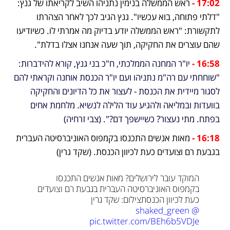
17:02 -
 ראש הממשלה בנימין נתניהו השיב לקריאתו של גנץ: 
"דלתי פתוחה, בוא עכשיו". גנץ הגיב לכך לאחר הצהרתו 
לתקשורת: "ראש הממשלה יודע בדיוק מה אמרתי לו. כשיודיעו 
שהם עוצרים את החקיקה, תוך שעה אנחנו אצלו בדלת".
16:58 - 
יו"ר המחנה הממלכתי, ח"כ בני גנץ, קורא להידברות: 
"שוחחתי עם רה"מ נתניהו ועם יו"ר הכנסת אוחנה וקראתי להם 
לסגור מיידית את הכנסת - לעצור את כל הדיונים והחקיקה 
בוועדות ובמליאה ולהגיע עוד הלילה לנשיא. מלחמת אחים 
בפתח. מתי נעצור? כשיישפך דם?". (צבי זרחיה)
16:18 -
מאות אנשים התכנסו בקמפוס האוניברסיטה העברית 
בגבעת רם וצועדים כעת לכיוון הכנסת. (שקד גרין)
המוקד עובר לירושלים? מאות אנשים התכנסו 
בקמפוס האוניברסיטה העברית בגבעת רם וצועדים 
כעת לכיוון הכנסת
צילום: שקד גרין 
@shaked_green
pic.twitter.com/BEh6b5VDJe