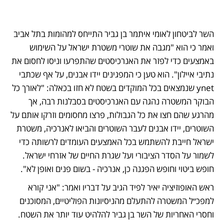
השר לביטחון לאומי איתמר בן גביר התייחס למהומות בתל אביב 
ואמר כי הוא "מגבה את שוטרי משטרת ישראל על השימוש 
באמצעים כדי לפזר את האנרכיסטים שהתפרעו וניסו לחסום את 
נתיבי איילון". הוא טען כי המפגינים יידו אבנים, על אף שכתבי 
ynet שנמצאים בכל המוקדים בשטח לא חזו בכאלה: "לאורך כל 
הבוקר המשטרה נהגה עם האנרכיסטים בסבלנות רבה, אך 
מהרגע שהם חצו את כל הגבולות, פרצו מחסומים וזרקו אותם על 
השוטרים, יידו אבנים לעבר השוטרים והביאו לאנרכיה, משטרת 
ישראל חייבת להשתמש בכל האמצעים העומדים לרשותה כדי 
לשמור על הסדר הציבורי ועל שגרת החיים של אזרחי ישראל. 
חופש ביטוי וחופש הפגנה כן, אנרכיה - בשום פנים ואופן לא".
ראש האופוזיציה יאיר לפיד הגיב על דבריו ואמר: "אני קורא 
למפכ״ל המשטרה להתעלם מהניסיונות הפוליטיים, המסוכנים 
וחסרי האחריות של השר בן גביר להלהיט עוד יותר את השטח. 