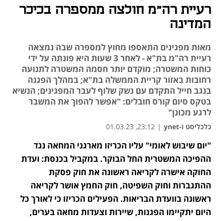
רעיית רה"מ חולצה ממספרה בכיכר
המדינה
מאות מפגינים התאספו מחוץ למספרה שבה נמצאה
רעיית רה"מ בת"א - לאחר 3 שעות היא פונתה על ידי
כוחות המשטרה; מוקדם יותר חסמה המשטרה לתנועה
רחובות באזור קריית הממשלה בת"א; במהלך הפגנה
בנגב חייל התקדם עם נשק שלוף לעבר המפגינים; הנשיא
בטקס סיום קורס חובלים: "אפשר להפוך את המשבר
לרגע מכונן"
כלכליסט ו-ynet
|
23:12, 01.03.23
"יום שיבוש לאומי" עליו הכריזו מארגני המחאה נגד 
נפתח בכרטיסייה חדשה
נפתח בכרטיסייה חדשה
נפתח בכרטיסייה חדשה
נפתח בכרטיסייה חדשה
נפתח בכרטיסייה חדשה
נפתח בכרטיסייה חדשה
נפתח בכרטיסייה חדשה
נפתח בכרטיסייה חדשה
ההפיכה המשטרית החל הבוקר. במקביל בכנסת: ועדת 
החוקה אישרה לקריאה ראשונה את חוק פסקת 
ההתגברות וחוק השפיטה, חוק החמץ אושר לקריאה 
ראשונה בוועדת הבריאות. הפעילים הכריזו כי לאורך כל 
היום יתקיימו הפגנות, שיירות וצעדות מחאה בערים, 