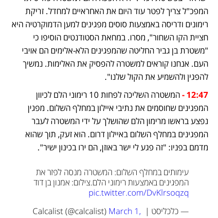
המפכ"ל צריך לפטר עוד היום את האחראיים למחדל. זריקת 
רימונים ודריסה באמצעות סוסים מפגינים למען הדמוקרטיה היא 
חציית הקו השחור", מסרו. במחאת הסטודנטים הוסיפו כי 
"משטרת בן גביר החליטה שהמפגינים הלא-אלימים הם אויבי 
העם. אנחנו קוראים למשטרה להפסיק את האלימות. נמשיך 
להפגין ולהשמיע את הקול שלנו".
12:47 -
המשטרה השליכה לפחות 10 רימוני הלם לכיוון 
המפגינים שחוסמים את נתיבי איילון במחלף השלום. מפגין 
נפצע בראשו מרימון הלם שהושלך על ידי המשטרה לעבר 
המפגינים במחלף השלום באיילון דרום. הוא זעק, תוך שהוא 
מדמם בפניו: "זה פגע לי ישר באוזן, הם ירו בכינון ישיר".
עימותים במחלף השלום: המשטרה מנסה לפזר את 
המפגינים באמצעות רימוני הלם.
צילום: אמנון בן דוד 
pic.twitter.com/DvKlrsoqzq
— כלכליסט | Calcalist (@calcalist) 
March 1, 