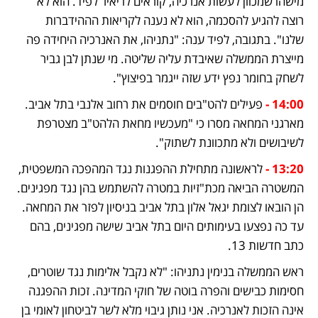
מישהו שמכוון לעשות אנרכיה, קוראים לו יאיר לפיד. הוא לא 
רוצה להגיע להסכמה, הוא לא נענה לקריאות הההידברות 
שלנו". בתגובה, לפיד ענה: "נתניהו, את האנרכיה היחידה פה 
מייצרת הממשלה שאיבדת עליה שליטה. מי שנתן לבן גביר 
לשחק בחומר נפץ ידע שזה ייגמר בפיצוץ". 
14:00 -
 פעילים להט"בים חוסמים את רחוב אלנבי בתל אביב. 
מארגני המחאה מסרו כי "מעכשיו מחאת הלהט"ב מצטרפת 
לשיבושים ולא מתכוונת לשתוק". 
13:20 -
לראשונה מתחילת ההפגנות נגד המהפכה המשפטית, 
המשטרה הביאה מכת"זיות במטרה להשתמש בהן נגד מפגינים. 
הן הובאו לצומת יגאל אלון בתל אביב בניסיון לפזר את המחאה. 
עד כה נפצעו בעימותים היום בתל אביב שישה מפגינים, בהם 
כתב חדשות 13.
ראש הממשלה בנימין נתניהו: "לא נקבל אלימות נגד שוטרים, 
חסימות כבישים והפרה בוטה של חוקי המדינה. זכות ההפגנה 
אינה הזכות לאנרכיה. אני נותן גיבוי מלא לשר לביטחון לאומי בן 