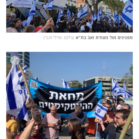
מפגינים מול מצודת זאב בת"א
(
צילום: שירלי זינגר
)