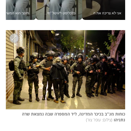
כלכליסט דיגיטל "חינוך הוא המשימה של החיים שלי"_v
חינוך הוא המשישמה של החיים שלי - V
בתפקידים כאלה אי אפשר לח
כוחות מג"ב בכיכר המדינה, ליד המספרה שבה נמצאת שרה 
נתניהו
(
צילום: עופר צור
)