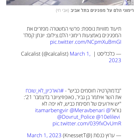
רימוני הלם על מפגינים בתל אביב
(
אבי חי
)
תיעוד מזוויות נוספת: פרשי המשטרה מפזרים את 
המפגינים באמצעות רימוני הלם.
צילום: יונתן קסלר 
pic.twitter.com/NCpmXuBmGI
— כלכליסט | Calcalist (@calcalist) 
March 1, 
2023
"בדמוקרטיה חוסמים כביש" - 
#הארכיון_לא_שוכח
את השר איתמר בן גביר, כאופוזיציונר בדצמבר 21': 
"יש אירועים של חסימת כביש, לא יפה לא 
נורא"
@itamarbengvir
@Meravbenari
@Dovrut_Police
@10elilevi
pic.twitter.com/039fxOvUmR
— ערוץ כנסת (@KnessetT) 
March 1, 2023