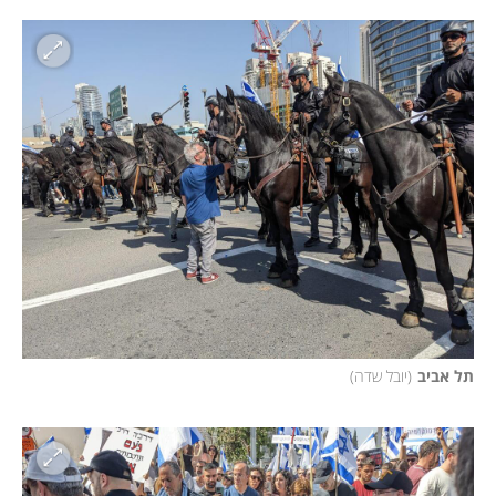
תל אביב
(
יובל שדה
)