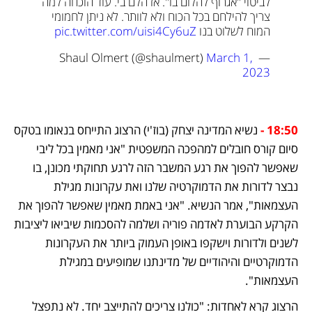
לביטוי "אגרוף להלום בו". אז הלם בי. עוד הוכחה למה 
צריך להילחם בכל הכוח ולא לוותר. לא ניתן לחמומי 
המוח לשלוט בנו 
pic.twitter.com/uisi4Cy6uZ
March 1, 
— Shaul Olmert (@shaulmert) 
2023
18:50 - 
נשיא המדינה יצחק (בוז'י) הרצוג התייחס בנאומו בטקס 
סיום קורס חובלים למהפכה המשפטית "אני מאמין בכל ליבי 
שאפשר להפוך את רגע המשבר הזה לרגע תחוקתי מכונן, בו 
נבצר לדורות את הדמוקרטיה שלנו ואת עקרונות מגילת 
העצמאות", אמר הנשיא. "אני באמת מאמין שאפשר להפוך את 
הקרקע הבוערת לאדמה פוריה ושלמה להסכמות שיביאו ליציבות 
לשנים ולדורות וישקפו באופן העמוק ביותר את העקרונות 
הדמוקרטיים והיהודיים של מדינתנו שמופיעים במגילת 
העצמאות".  
הרצוג קרא לאחדות: "כולנו צריכים להתייצב יחד. לא נתפצל 