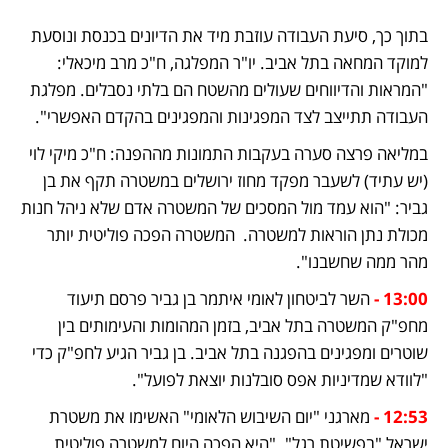
בתוך כך, סיעת העבודה עוזבת מיד את הדיונים בכנסת ונוסעת 
למוקד המחאה בתל אביב. יו"ר המפלגה, ח"כ מרב מיכאלי: 
"המראות והדיווחים שעולים מהשטח הם בלתי נסבלים. מפלגת 
העבודה תתייצב לצד המפגינות והמפגינים בהקדם האפשרי".
במליאה פרצה סערה בעקבות התמונות מההפנה: ח"כ מיקי לוי 
(יש עתיד) לשעבר מפקד מחוז ירושלים במשטרה תקף את בן 
גביר: "הוא עמד מול המסכים של המשטרה אדם שלא ניהל חנות 
מכולת נתן הוראות למשטרה.  המשטרה הפכה פוליטית יותר 
מהר ממה שחשבנו".
13:00 - 
השר לביטחון לאומי איתמר בן גביר פרסם תיעוד 
מחפ"ק המשטרה בתל אביב, בזמן המהומות והעימותים בין 
שוטרים ומפגינים בהפגנה בתל אביב. בן גביר הגיע לחפ"ק כדי 
"לוודא שמדיניות אפס סובלנות יוצאת לפועל".
12:53 - 
מארגני "יום השיבוש הלאומי" האשימו את משטרת 
ישראל "בפשיטת רגל". "היא הפכה היום למשטרה פוליטית. 