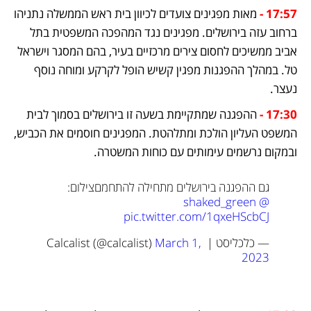
17:57 - 
מאות מפגינים צועדים לכיוון בית ראש הממשלה נתניהו 
ברחוב עזה בירושלים. מפגינים נגד המהפכה המשפטית בתל 
אביב ממשיכים לחסום צירים מרכזיים בעיר, בהם המסגר וישראל 
טל. במהלך ההפגנות מפגין קשיש הופל לקרקע ומוחה נוסף 
נעצר.
17:30 -
 ההפגנה שמתקיימת בשעה זו בירושלים בסמוך לבית 
המשפט העליון הולכת ומתלהטת. המפגינים חוסמים את הכביש, 
ובמקום נרשמים עימותים עם כוחות המשטרה.
גם ההפגנה בירושלים מתחילה להתחמם
צילום: 
@shaked_green
pic.twitter.com/1qxeHScbCJ
— כלכליסט | Calcalist (@calcalist) 
March 1, 
2023