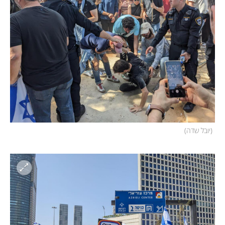
(
יובל שדה
)