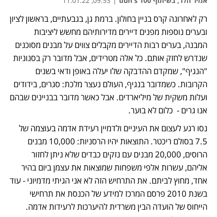
אמיר הלר, בשיתוף dun's 100
|
09:53, 11.01.22
רק לאחרונה קרס בניין בחולון. ברמת גן, בגבעתיים, בראשון לציון 
נפתח בכרטיסייה חדשה
ובערים נוספות מפנים דיירים מדירותיהם מחשש ליציבות 
המבנה, בערים רבות הדיירים מקבלים צווים על מבנים מסוכנים 
שנדרש לחזק אותם. כל אלה מטרידים, אבל מדובר רק בסנוניות 
"הנגיף", שמקדם ההדבקה שלו יעלה באופן ודאי בשנים 
הקרובות. כשמדובר בנגיף, העולם נעצר מלכת: סגרים, בידודים 
ועלות משקית של מיליארדים. אבל כאשר מדובר בבניינים שבהם 
אנו גרים -  כלום לא בוער.
נסו רגע לעצום את העיניים ולדמיין רעידת אדמה בעוצמה של 
7.5 בסולם ריכטר. התוצאות יהיו הרסניות: 10,000 מבנים 
הרוסים, 20,000 מבנים עם נזקים כבדים שלא ניתן לחזור 
אליהם, עשרות אלפי משפחות שמוצאות את עצמן ביום בהיר 
אחד, מחוץ לביתם. את התרחיש הזה לא אני הגיתי מדמיוני - עוד 
בשנת 2010 פרסם המרכז למידע של הכנסת את תרחישי 
הייחוס של הועדה הבין משרדית להיערכות לרעידות אדמה. 