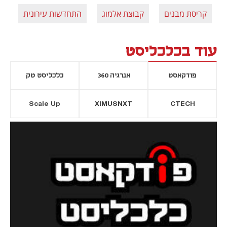
קריסת מבנים
קבוצת אלמוג
התחדשות עירונית
תמ
עוד בכלכליסט
פודקאסט
אנרגיה 360
כלכליסט טק
Scale Up
XIMUSNXT
CTECH
יסייה חדשה
נפתח בכרטיסייה חדשה