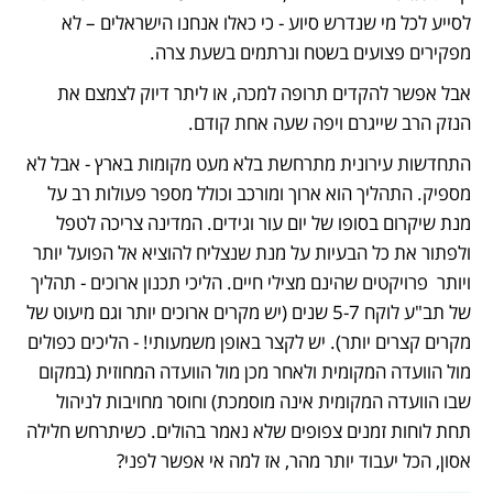
לסייע לכל מי שנדרש סיוע - כי כאלו אנחנו הישראלים – לא 
מפקירים פצועים בשטח ונרתמים בשעת צרה. 
אבל אפשר להקדים תרופה למכה, או ליתר דיוק לצמצם את 
הנזק הרב שייגרם ויפה שעה אחת קודם. 
התחדשות עירונית מתרחשת בלא מעט מקומות בארץ - אבל לא 
מספיק. התהליך הוא ארוך ומורכב וכולל מספר פעולות רב על 
מנת שיקרום בסופו של יום עור וגידים. המדינה צריכה לטפל 
ולפתור את כל הבעיות על מנת שנצליח להוציא אל הפועל יותר 
ויותר  פרויקטים שהינם מצילי חיים. הליכי תכנון ארוכים - תהליך 
של תב"ע לוקח 5-7 שנים (יש מקרים ארוכים יותר וגם מיעוט של 
מקרים קצרים יותר). יש לקצר באופן משמעותי! - הליכים כפולים 
מול הוועדה המקומית ולאחר מכן מול הוועדה המחוזית (במקום 
שבו הוועדה המקומית אינה מוסמכת) וחוסר מחויבות לניהול 
תחת לוחות זמנים צפופים שלא נאמר בהולים. כשיתרחש חלילה 
אסון, הכל יעבוד יותר מהר, אז למה אי אפשר לפני?