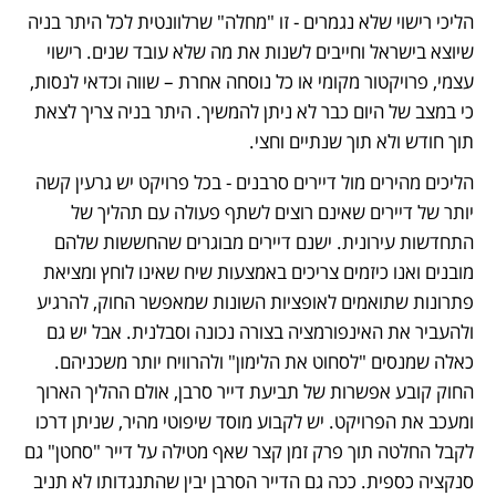
הליכי רישוי שלא נגמרים - זו "מחלה" שרלוונטית לכל היתר בניה 
שיוצא בישראל וחייבים לשנות את מה שלא עובד שנים. רישוי 
עצמי, פרויקטור מקומי או כל נוסחה אחרת – שווה וכדאי לנסות, 
כי במצב של היום כבר לא ניתן להמשיך. היתר בניה צריך לצאת 
תוך חודש ולא תוך שנתיים וחצי. 
הליכים מהירים מול דיירים סרבנים - בכל פרויקט יש גרעין קשה 
יותר של דיירים שאינם רוצים לשתף פעולה עם תהליך של 
התחדשות עירונית. ישנם דיירים מבוגרים שהחששות שלהם 
מובנים ואנו כיזמים צריכים באמצעות שיח שאינו לוחץ ומציאת 
פתרונות שתואמים לאופציות השונות שמאפשר החוק, להרגיע 
ולהעביר את האינפורמציה בצורה נכונה וסבלנית. אבל יש גם 
כאלה שמנסים "לסחוט את הלימון" ולהרוויח יותר משכניהם. 
החוק קובע אפשרות של תביעת דייר סרבן, אולם ההליך הארוך 
ומעכב את הפרויקט. יש לקבוע מוסד שיפוטי מהיר, שניתן דרכו 
לקבל החלטה תוך פרק זמן קצר שאף מטילה על דייר "סחטן" גם 
סנקציה כספית. ככה גם הדייר הסרבן יבין שהתנגדותו לא תניב 