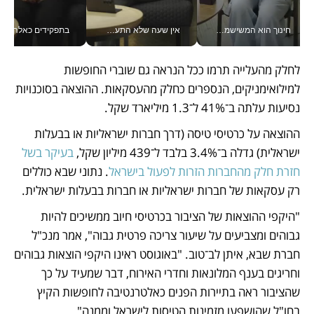
חינוך הוא המשישמה של החיים שלי - V
אין שעה שלא התעסקתי במשבר - טל אלכסנדרוביץ’ שגב מנהלת משברים תקשורתיים מכל מקום עם ה- Galaxy Z Fold8 Ultra שלה_v
בתפקידים כאלה אי אפשר לח
לחלק מהעלייה תרמו ככל הנראה גם שוברי החופשות 
למילואימניקים, הנספרים כחלק מהעסקאות. ההוצאה בסוכנויות 
נסיעות עלתה ב־41% ל־1.3 מיליארד שקל.
ההוצאה על כרטיסי טיסה (דרך חברות ישראליות או בבעלות 
ישראלית) גדלה ב־3.4% בלבד ל־439 מיליון שקל, 
בעיקר בשל 
חזרת חלק מהחברות הזרות לפעול בישראל
. נתוני שבא כוללים 
רק עסקאות של חברות ישראליות או חברות בבעלות ישראלית.
"היקפי ההוצאות של הציבור בכרטיסי חיוב ממשיכים להיות 
גבוהים ומצביעים על שיעור צריכה פרטית גבוה", אמר מנכ"ל 
חברת שבא, איתן לב־טוב. "באוגוסט ראינו היקפי הוצאות גבוהים 
וחריגים בענף המלונאות וחדרי האירוח, דבר שמעיד על כך 
שהציבור ראה בתיירות הפנים כאלטרנטיבה לחופשות הקיץ 
בחו"ל שהושפעו מזמינות הטיסות לישראל וממנה".