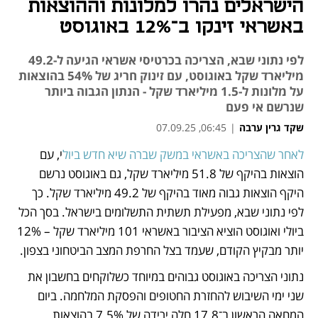
הישראלים נהרו למלונות וההוצאות
באשראי זינקו ב־12% באוגוסט
לפי נתוני שבא, הצריכה בכרטיסי אשראי הגיעה ל-49.2
מיליארד שקל באוגוסט, עם זינוק חריג של 54% בהוצאות
על מלונות ל-1.5 מיליארד שקל - הנתון הגבוה ביותר
שנרשם אי פעם
שקד גרין ערבה
|
06:45, 07.09.25
לאחר שהצריכה באשראי במשק שברה שיא חדש ביול
י, עם 
נפתח בכרטיסייה חדשה
נפתח בכרטיסייה חדשה
הוצאות בהיקף של 51.8 מיליארד שקל, גם באוגוסט נרשם 
היקף הוצאות גבוה מאוד בהיקף של 49.2 מיליארד שקל. כך 
לפי נתוני שבא, מפעילת תשתית התשלומים בישראל. בסך הכל 
ביולי ואוגוסט הוציא הציבור באשראי 101 מיליארד שקל – 12% 
יותר מבקיץ הקודם, שעמד בצל החרפת המצב הביטחוני בצפון.
נתוני הצריכה באוגוסט גבוהים במיוחד כשלוקחים בחשבון את 
שני ימי השיבוש להחזרת החטופים והפסקת המלחמה. ביום 
המחאה הראשון ב־17.8 חלה ירידה של 7.5% בהוצאות 