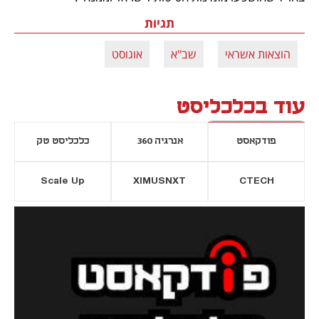
תגיות
הוצאות אשראי
שב"א
אוגוסט
עוד בכלכליסט
פודקאסט
אנרגיה 360
כלכליסט טק
Scale Up
XIMUSNXT
CTECH
יסייה חדשה
נפתח בכרטיסייה חדשה