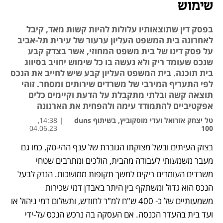
שימוש
בפסק דין שתוצאותיו עלולות להיות קשות מאד, קיבל
לאחרונה בית המשפט העליון ערעור של עירית תל-אביב
על פסק דינו של בית משפט המחוזי, אשר בצדק קבע
שנכס שעומד ריק ולא נעשה בו כל שימוש יחויב בסיווג
בית תוכנה. בית המשפט העליון קבע שיש לחייב את הנכס
לפי התעריף המירבי של משרדים שירותים ומסחר. זוהי
תוצאה קשה ובלתי מתקבלת על הדעת וקיימים כלים
אפקטיביים להתמודד עימה ולהפחית את הארנונה
טל יצחק אזרואל ועדי מוסקוביץ, בשיתוף duns
|
14:38,
04.06.23
100
בצוק העיתים ובשל מצוקתו הגוברת של ענף ההי-טק, כמו גם 
נפתח בכרטיסייה חדשה
נפתח בכרטיסייה חדשה
מעבר משמעותי לעבודה מהבית, הולכים ומתרבים שטחי 
משרדים העומדים ריקים למשך תקופות ממושכות. הנזק לבעל 
הנכס הוא גדול ומשתקף בין היתר באבדן דמי שכירות 
משמעותיים של כ- 400 ש"ח למ"ר לחודש, ותשלום דמי ניהול או 
ועד בית בהעדר הכנסה. אם העסקה בה נרכש הנכס על-ידי 