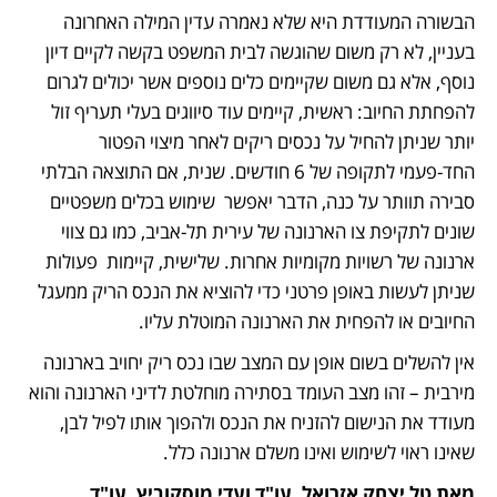
הבשורה המעודדת היא שלא נאמרה עדין המילה האחרונה 
בעניין, לא רק משום שהוגשה לבית המשפט בקשה לקיים דיון 
נוסף, אלא גם משום שקיימים כלים נוספים אשר יכולים לגרום 
להפחתת החיוב: ראשית, קיימים עוד סיווגים בעלי תעריף זול 
יותר שניתן להחיל על נכסים ריקים לאחר מיצוי הפטור 
החד-פעמי לתקופה של 6 חודשים. שנית, אם התוצאה הבלתי 
סבירה תוותר על כנה, הדבר יאפשר  שימוש בכלים משפטיים 
שונים לתקיפת צו הארנונה של עירית תל-אביב, כמו גם צווי 
ארנונה של רשויות מקומיות אחרות. שלישית, קיימות  פעולות 
שניתן לעשות באופן פרטני כדי להוציא את הנכס הריק ממעגל 
החיובים או להפחית את הארנונה המוטלת עליו. 
אין להשלים בשום אופן עם המצב שבו נכס ריק יחויב בארנונה 
מירבית – זהו מצב העומד בסתירה מוחלטת לדיני הארנונה והוא 
מעודד את הנישום להזניח את הנכס ולהפוך אותו לפיל לבן, 
שאינו ראוי לשימוש ואינו משלם ארנונה כלל. 
מאת טל יצחק אזרואל, עו"ד ועדי מוסקוביץ, עו"ד  