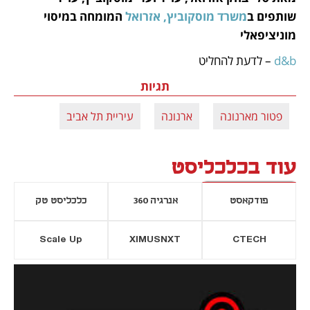
שותפים ב
משרד מוסקוביץ, אזרואל
 המומחה במיסוי 
מוניציפאלי
d&b
 – לדעת להחליט
תגיות
פטור מארנונה
ארנונה
עיריית תל אביב
עוד בכלכליסט
פודקאסט
אנרגיה 360
כלכליסט טק
Scale Up
XIMUSNXT
CTECH
יסייה חדשה
נפתח בכרטיסייה חדשה