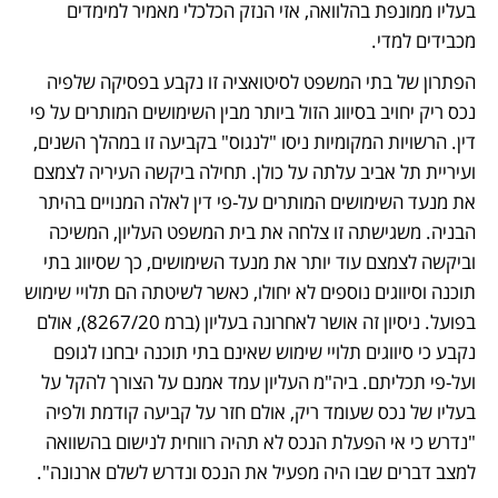
בעליו ממונפת בהלוואה, אזי הנזק הכלכלי מאמיר למימדים 
מכבידים למדי.
הפתרון של בתי המשפט לסיטואציה זו נקבע בפסיקה שלפיה 
נכס ריק יחויב בסיווג הזול ביותר מבין השימושים המותרים על פי 
דין. הרשויות המקומיות ניסו "לנגוס" בקביעה זו במהלך השנים, 
ועיריית תל אביב עלתה על כולן. תחילה ביקשה העיריה לצמצם 
את מנעד השימושים המותרים על-פי דין לאלה המנויים בהיתר 
הבניה. משגישתה זו צלחה את בית המשפט העליון, המשיכה 
וביקשה לצמצם עוד יותר את מנעד השימושים, כך שסיווג בתי 
תוכנה וסיווגים נוספים לא יחולו, כאשר לשיטתה הם תלויי שימוש 
בפועל. ניסיון זה אושר לאחרונה בעליון (ברמ 8267/20), אולם 
נקבע כי סיווגים תלויי שימוש שאינם בתי תוכנה יבחנו לגופם 
ועל-פי תכליתם. ביה"מ העליון עמד אמנם על הצורך להקל על 
בעליו של נכס שעומד ריק, אולם חזר על קביעה קודמת ולפיה 
"נדרש כי אי הפעלת הנכס לא תהיה רווחית לנישום בהשוואה 
למצב דברים שבו היה מפעיל את הנכס ונדרש לשלם ארנונה".