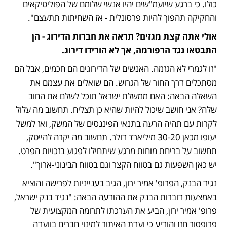
כולו. כי ברגע שיועמ"שים יהיו אנשי שלומם של הפוליטיקאים 
והחקיקה תהפוך להיות פרסונלית - אז השחיתות תתעצם". 
אולי אתה קצת מגזים? תראה את חברות הדירוג - הן 
התבטאו נגד הרפורמה, אך לא הורידו דירוג.
"זו לגמרי לא הגזמה. האנשים של הדירוגים הם חכמים, אבל הם 
מסתכלים דרך החור של הגרוש. הם שואלים את עצמם את 
השאלה הבאה: האם ממשלת ישראל תוכל לשלם את החוב 
שלה? אני חושב שיכול להיות שהיא כן תצליח. תחשוב מה עלול 
לקרות עם תהיה הרעה בתנאי הפיננסים של המשק, ואז למשל 
יעופו מכאן 30-20 מיליארד דולר. תחשוב מה יקרה להייטק, 
תחשוב על בריחת מוחות מרגע שיתחילו לפגוע בזכויות הפרט. 
יש כאן השפעות גם בטווח הקצר וגם בטווח הבינוני-ארוך".
נגיד הבנק, הפרופ' אמיר ירון, הגיב בענייניות לפרישה והוציא 
באמצעות דוברות הבנק את ההודעה הבאה: "נגיד בנק ישראל, 
פרופ' אמיר ירון, הביע את הערכתו לתרומה המקצועית של 
פרופסור חזן והודיע כי ועדת האיתור למינוי חברים בוועדה 