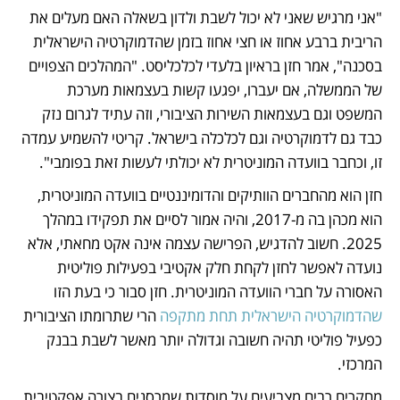
"אני מרגיש שאני לא יכול לשבת ולדון בשאלה האם מעלים את 
הריבית ברבע אחוז או חצי אחוז בזמן שהדמוקרטיה הישראלית 
בסכנה", אמר חזן בראיון בלעדי לכלכליסט. "המהלכים הצפויים 
של הממשלה, אם יעברו, יפגעו קשות בעצמאות מערכת 
המשפט וגם בעצמאות השירות הציבורי, וזה עתיד לגרום נזק 
כבד גם לדמוקרטיה וגם לכלכלה בישראל. קריטי להשמיע עמדה 
זו, וכחבר בוועדה המוניטרית לא יכולתי לעשות זאת בפומבי". 
חזן הוא מהחברים הוותיקים והדומיננטיים בוועדה המוניטרית, 
הוא מכהן בה מ-2017, והיה אמור לסיים את תפקידו במהלך 
2025. חשוב להדגיש, הפרישה עצמה אינה אקט מחאתי, אלא 
נועדה לאפשר לחזן לקחת חלק אקטיבי בפעילות פוליטית 
האסורה על חברי הוועדה המוניטרית. חזן סבור כי בעת הזו 
שהדמוקרטיה הישראלית תחת מתקפה 
הרי שתרומתו הציבורית 
כפעיל פוליטי תהיה חשובה וגדולה יותר מאשר לשבת בבנק 
המרכזי. 
מחקרים רבים מצביעים על מוסדות שמרסנים בצורה אפקטיבית 