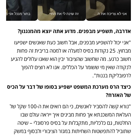
אני לא צריכה את המשרד: רונית שרעבי-חדד מנהלת ארגון של 30000 עובדים מכל מקום_v
זה שינה לי את החיים: איך עידו איז'ק הופך את הסמארטפון לכלי צילום מקצועי_v
בתור מנכל אני מקבל מאות הח
אדרבה, תשפיע מבפנים. מדוע אתה יוצא מהמנגנון?
"אני יכול להשפיע מבפנים, אבל חשוב כעת שאנשים ישפיעו 
מבחוץ. 25 נקודות בסיס למעלה או למטה בריבית זה פחות 
חשוב כרגע. מה שחשוב שהציבור יבין הוא שאנו עלולים להגיע 
לנקודה שאין מי ששומר על הכללים. אנו לא רוצים להפוך 
לרפובליקת בננות". 
כיצד הרס מערכת המשפט ישפיע בסופו של דבר על הכיס 
של האזרח?
"נורא קשה להסביר לאנשים, כי הם רואים את ה-100 שקל של 
העלאת המשכנתא אך פחות מבינים איך ייראה עולם שבו 
החלטות, גם כלכליות, מתקבלות על בסיס פרסונלי – שיטה 
שתוביל להתפשטות השחיתות במגזר הציבורי ולבסוף במשק 