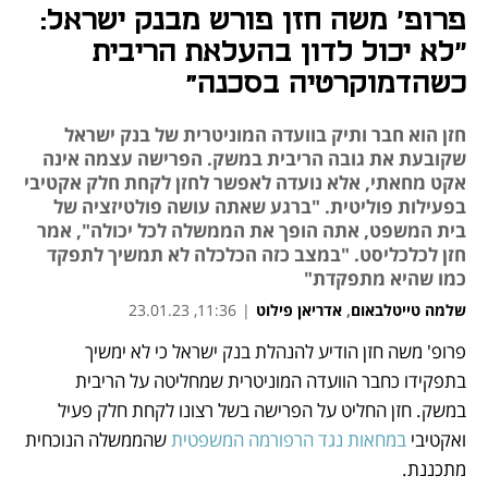
פרופ׳ משה חזן פורש מבנק ישראל:
״לא יכול לדון בהעלאת הריבית
כשהדמוקרטיה בסכנה"
חזן הוא חבר ותיק בוועדה המוניטרית של בנק ישראל
שקובעת את גובה הריבית במשק. הפרישה עצמה אינה
אקט מחאתי, אלא נועדה לאפשר לחזן לקחת חלק אקטיבי
בפעילות פוליטית. "ברגע שאתה עושה פולטיזציה של
בית המשפט, אתה הופך את הממשלה לכל יכולה", אמר
חזן לכלכליסט. "במצב כזה הכלכלה לא תמשיך לתפקד
כמו שהיא מתפקדת"
שלמה טייטלבאום
,
אדריאן פילוט
|
11:36, 23.01.23
פרופ' משה חזן הודיע להנהלת בנק ישראל כי לא ימשיך 
נפתח בכרטיסייה חדשה
נפתח בכרטיסייה חדשה
בתפקידו כחבר הוועדה המוניטרית שמחליטה על הריבית 
במשק. חזן החליט על הפרישה בשל רצונו לקחת חלק פעיל 
ואקטיבי 
במחאות נגד הרפורמה המשפטית 
שהממשלה הנוכחית 
מתכננת. 