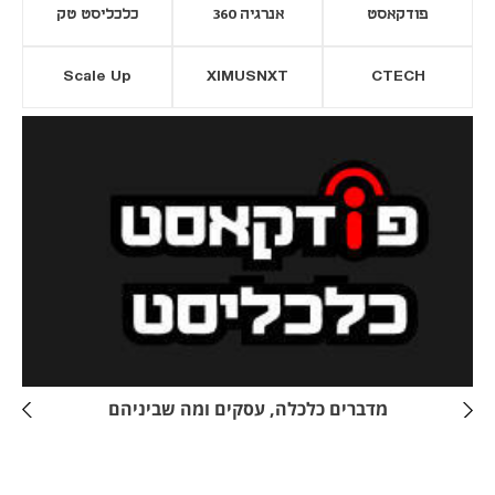
פודקאסט
אנרגיה 360
כלכליסט טק
Scale Up
XIMUSNXT
CTECH
יסייה חדשה
נפתח בכרטיסייה חדשה
מדברים כלכלה, עסקים ומה שביניהם