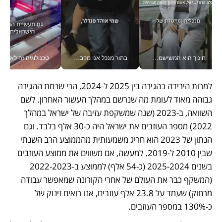
חינוך הוא המשישמה של החיים שלי - V
בתור מנכל אני מקבל מאות החלטות ביום, וה- Galaxy Z Fold8 Ultra עוזר לי לחתוך אותן מהר יותר_v
טכנולוגיה זה לא רק בהייטק: גם תעשיי
למרות הירידה בהגירה בין 2025 ל-2024, הרי שרמת ההגירה 
גבוהה מאוד לעומת מה שנרשם במהלך העשור האחרון. לשם 
השוואה, ב-2023 (שנה שמשקפת עזיבה של ישראל במהלך 
2022) מספר העוזבים את ישראל היה כ-30 אלף בלבד. וגם 
הנתון של 2023 הוא חריג משמעותית מהממוצע הרב השנתי 
שבין 2010 ל-2019. למעשה, אם משווים את ממוצע העוזבים 
בשנים 2025-2024 (כ-54 אלף) לממוצע ב-2022-2023 
(המשקף כבר את העולם של אחרי הקורונה שמאפשר עבודה 
מרחוק) שעמד על 23.8 אלף עוזבים, אנו רואים זינוק של 
כ-130% במספר העוזבים.