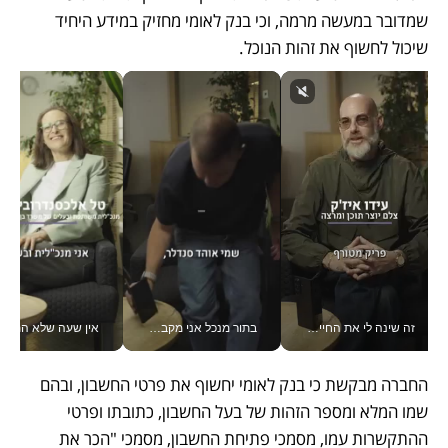
שמדובר במעשה מרמה, וכי בנק לאומי מחזיק במידע היחיד 
שיכול לחשוף את זהות הנוכל.
זה שינה לי את החיים: איך עידו איז'ק הופך את הסמארטפון לכלי צילום מקצועי_v
בתור מנכל אני מקבל מאות החלטות ביום, וה- Galaxy Z Fold8 Ultra עוזר לי לחתוך אותן מהר יותר_v
אין שעה שלא התעסקתי במשבר - טל אלכסנדרוביץ’ שגב מנהלת משברים
החברה מבקשת כי בנק לאומי יחשוף את פרטי החשבון, ובהם 
שמו המלא ומספר הזהות של בעל החשבון, כתובתו ופרטי 
ההתקשרות עמו, מסמכי פתיחת החשבון, מסמכי "הכר את 