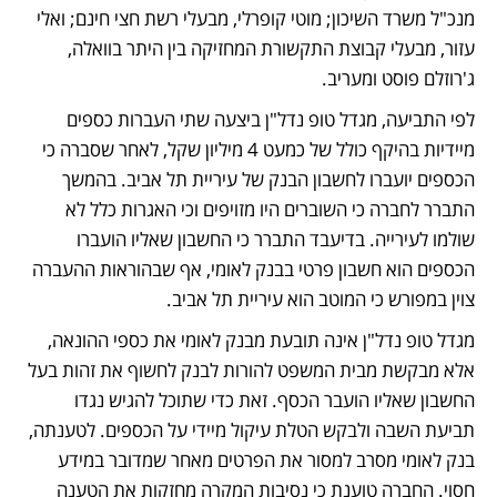
מנכ"ל משרד השיכון; מוטי קופרלי, מבעלי רשת חצי חינם; ואלי 
עזור, מבעלי קבוצת התקשורת המחזיקה בין היתר בוואלה, 
ג'רוזלם פוסט ומעריב. 
לפי התביעה, מגדל טופ נדל"ן ביצעה שתי העברות כספים 
מיידיות בהיקף כולל של כמעט 4 מיליון שקל, לאחר שסברה כי 
הכספים יועברו לחשבון הבנק של עיריית תל אביב. בהמשך 
התברר לחברה כי השוברים היו מזויפים וכי האגרות כלל לא 
שולמו לעירייה. בדיעבד התברר כי החשבון שאליו הועברו 
הכספים הוא חשבון פרטי בבנק לאומי, אף שבהוראות ההעברה 
צוין במפורש כי המוטב הוא עיריית תל אביב. 
מגדל טופ נדל"ן אינה תובעת מבנק לאומי את כספי ההונאה, 
אלא מבקשת מבית המשפט להורות לבנק לחשוף את זהות בעל 
החשבון שאליו הועבר הכסף. זאת כדי שתוכל להגיש נגדו 
תביעת השבה ולבקש הטלת עיקול מיידי על הכספים. לטענתה, 
בנק לאומי מסרב למסור את הפרטים מאחר שמדובר במידע 
חסוי. החברה טוענת כי נסיבות המקרה מחזקות את הטענה 