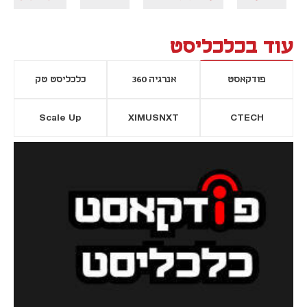
עוד בכלכליסט
פודקאסט
אנרגיה 360
כלכליסט טק
Scale Up
XIMUSNXT
CTECH
יסייה חדשה
נפתח בכרטיסייה חדשה