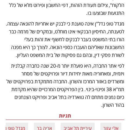
הלקוח", צילום תעודת הזהות, דפי החשבון ופירוט מלא של כלל 
התנועות שבוצעו בו.
מגדל טופ נדל"ן אינה טוענת כי לבנק יש אחריות להונאה עצמה. 
לטענתה, החיסיון הבנקאי אינו מוחלט, ובמקרים של מרמה כבר 
הורו בתי המשפט בעבר לבנקים לחשוף את זהות בעלי 
החשבונות שאליהם הועברו כספי הונאה. לצורך כך היא מפנה 
לשורת פסקי דין, ובהם גם פסיקות של בית המשפט העליון.
לפי אתר החברה, היא פועלת יותר מ-20 שנה כחברה קבלנית 
ויזמית, ומאחוריה מאות יחידות דיור ופרויקטים של מסחר 
ומשרדים באזור המרכז והשרון. החברה מתמקדת בפרויקטים של 
תמ"א 38 ופינוי-בינוי. בין הפרויקטים המרכזיים שהיא מקדמת 
כיום נמנים מתחם לה גווארדיה בתל אביב ופרויקט הצנחנים 
בהוד השרון.
תגיות
אלי עזור
עיריית תל אביב
אריה בר
מגדל טופ נדל''