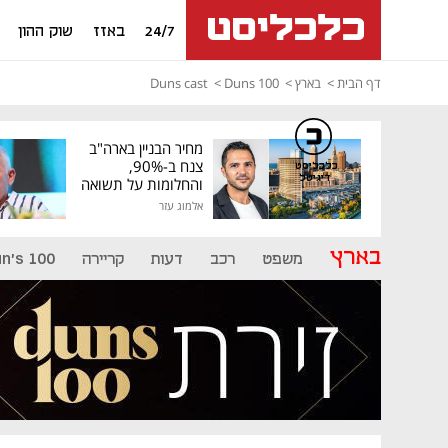
24/7
באזז
שוק ההון
דף הבית
בארץ
Duns 100
Duns cast
מחיר הבניין בארה"ב
צנח ב-90%,
כלכליסט
דיגיטל
והחלומות על תשואה
גבוהה התנפצו
אלמוג עזר
בארץ
משפט
רכב
דעות
קריירה
n's 100