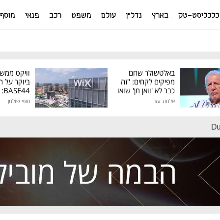
כלכליסט-טק
בארץ
נדל"ן
עולם
משפט
רכב
פנאי
מוסף
באלטשולר שחם
וויקס ממש
מפיקים לקחים: "זה
ביוקר על ר
כבר לא 'וואן מן' שואו
44
של גילעד"
אלמוג עזר
סופי שולמן
מיליון דולר
Du