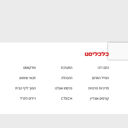
CTech – the
הבית של ההייטק הישראלי
כתבו לנו
המערכת
פודקאסט
המייל האדום
ההנהלה
תנאי שימוש
מדיניות פרטיות
פרסמו אצלנו
הפוך לדף הבית
קורסים אונליין
CTECH
דילים לחו"ל