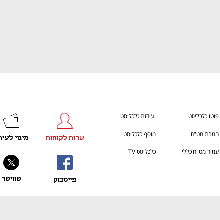
ענף במתח גבוה
מדברים כלכלה, עסקים ומה שב
פוטו כלכליסט
ועידות כלכליסט
המרת מט"ח
מוסף כלכליסט
שרות לקוחות
מינוי לעית
עמוד מט"ח כללי
כלכליסט TV
טוויטר
פייסבוק