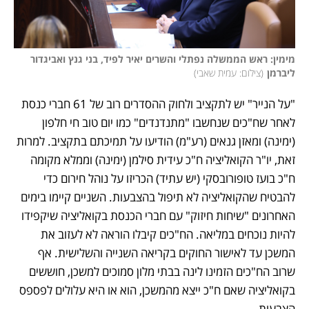
מימין: ראש הממשלה נפתלי והשרים יאיר לפיד, בני גנץ ואביגדור 
ליברמן
(
צילום: עמית שאבי
)
"על הנייר" יש לתקציב ולחוק ההסדרים רוב של 61 חברי כנסת 
לאחר שח"כים שנחשבו "מתנדנדים" כמו יום טוב חי חלפון 
(ימינה) ומאזן גנאים (רע"מ) הודיעו על תמיכתם בתקציב. למרות 
זאת, יו"ר הקואליציה ח"כ עידית סילמן (ימינה) וממלא מקומה 
ח"כ בועז טופורובסקי (יש עתיד) הכריזו על נוהל חירום כדי 
להבטיח שהקואליציה לא תיפול בהצבעות. השניים קיימו בימים 
האחרונים "שיחות חיזוק" עם חברי הכנסת בקואליציה שיקפידו 
להיות נוכחים במליאה. הח"כים קיבלו הוראה לא לעזוב את 
המשכן עד לאישור החוקים בקריאה השנייה והשלישית. אף 
שרוב הח"כים הזמינו לינה בבתי מלון סמוכים למשכן, חוששים 
בקואליציה שאם ח"כ ייצא מהמשכן, הוא או היא עלולים לפספס 
הצבעות.