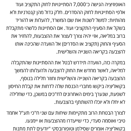
האופוזיציה הגישה כ־7,000 הסתייגויות לחוק התקציב ועוד 
אלפי הסתייגויות לחוק ההסדרים. חלק גדול מהן קנטרניות ולא 
מהותיות: למשל לשנות את שם המשרד, להעלות או להוריד 
בשקל את הסעיף התקציבי ועוד. אם הסתייגות כלשהי מתקבלת 
ברוב במליאה, אזי יהיה צורך לעצור את ההצבעות, להחזיר את 
הסעיף והחוק (תקציב או הסדרים) אל הוועדה שהכינה אותו 
להצבעה בקריאה השנייה והשלישית.
במקרה כזה, הוועדה תידרש לבטל את ההסתייגות שהתקבלה 
למליאה, לאשר מחדש את החוק להצבעה ולהעלותו להמשך 
ההצבעה בקריאה השנייה והשלישית וחוזר חלילה בנוסף, 
בקואליציה ביקשו מחברי הכנסת שלה לדחות את קבלת החיסון 
לשפעת, שנערך בימים האחרונים לח"כים במשכן, כדי שחלילה 
לא יחלו ולא יוכלו להשתתף בהצבעות.
לצורך הבטחת הרוב מתקיימות שיחות עם שני ח"כי תע"ל אחמד 
טיבי ואוסמה סעדי, כדי שייעדרו מההצבעות או יימנעו. 
בקואליציה אומרים שסילמן וטופורובסקי "יודעים לתת מתנות 