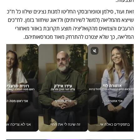
זאת ועוד, סילמן וטופורובסקי החליטו למנות נציגים שילוו כל ח"כ 
שייצא מהמליאה (למשל לשירותים) ולדאוג שיחזור בזמן. לח"כים 
הרעבים והצמאים מהקואליציה תוצע תקרובת באזור מאחורי 
המליאה, כך שלא יצטרכו להתרחק מאוד מכורסאותיהם.
בתפקידים כאלה אי אפשר לחכות: אושרת לוי מניעה השקעות ענק מהטלפון_v
זה שינה לי את החיים: איך עידו איז'ק הופך את הסמארטפון לכלי צילום מקצועי_v
אני לא צריכה את המשרד: