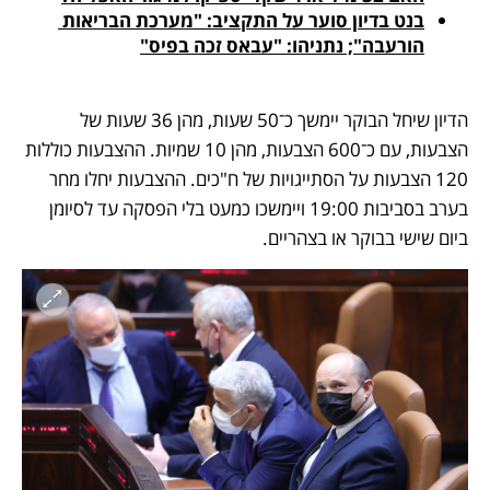
בנט בדיון סוער על התקציב: "מערכת הבריאות 
הורעבה"; נתניהו: "עבאס זכה בפיס"
הדיון שיחל הבוקר יימשך כ־50 שעות, מהן 36 שעות של 
הצבעות, עם כ־600 הצבעות, מהן 10 שמיות. ההצבעות כוללות 
120 הצבעות על הסתייגויות של ח"כים. ההצבעות יחלו מחר 
בערב בסביבות 19:00 ויימשכו כמעט בלי הפסקה עד לסיומן 
ביום שישי בבוקר או בצהריים.