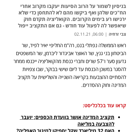
בניסיון לשמור על הרוב הסיעות יעקבו מקרוב אחרי
הח"כים שלהן ואף ביקשו מהם לא להתחסן כדי שלא
ירגישו רע בימים הקרובים. הקואליציה תקדם חוק
שיאפשר לה לפעול עוד חודש - גם אם התקציב ייפול
צבי זרחיה
|
06:00, 02.11.21
ראש הממשלה נפתלי בנט, רה"מ החליפי יאיר לפיד, שר 
נפתח בכרטיסייה חדשה
נפתח בכרטיסייה חדשה
נפתח בכרטיסייה חדשה
הביטחון בני גנץ, שר האוצר אביגדור ליברמן, שר המשפטים 
גדעון סער ו־57 שרים וחברי כנסת מהקואליציה ייכנסו ממחר 
להסגר במשכן הכנסת עד ליום שישי בבוקר, שבו צפויות 
להסתיים ההצבעות בקריאה השנייה והשלישית על תקציב 
המדינה וחוק ההסדרים. 
קראו עוד בכלכליסט:
תקציב המדינה אושר בוועדת הכספים; יועבר 
להצבעה במליאה
האם 32 מיליארד שקל יספיקו למיגור האפליה?