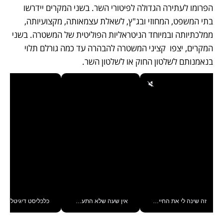
הפרומו לעתירה הגדולה לפיטורי השר. בשני המקרים יידרשו 
בתי המשפט, המחוזי ובג"ץ, לשאלת עצמאותה, מקצועיותה, 
ממלכתיותה ובמיוחד הניטראליות הפוליטית של המשטרה. בשני 
המקרים, יצפו  קציני המשטרה להבהרה עד כמה גורלם תלוי 
בנאמנותם לשלטון החוק או לשלטון השר.
זה שינה לי את החיים: איך עידו איז'ק הופך את הסמארטפון לכלי צילום מקצועי_v
אין שעה שלא התעסקתי במשבר - טל אלכסנדרוביץ’ שגב מנהלת משברים תקשורתיים מכל מקום עם ה- Galaxy Z Fold8 Ultra שלה_v
כלכליסט דיגיטל