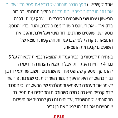
אתמול (שלישי) 
הפך הרכב מורחב של בג"ץ את פסק הדין שחייב 
את נתניהו לבחור נציב שירות מדינה 
בהליך תחרותי. בסיבוב 
הראשון ניצחו שני השופטים הליברלים – יצחק עמית ודפנה 
ברק-ארז – את השופט השמרן נעם סולברג. והנה, בדיון הנוסף, 
נוספו שני שופטים שמרנים, דוד מינץ ויעל וילנר, והפכו את 
התוצאה. מקרה קלסי שבו עמדות והשקפות המוצא של 
השופטים קבעו את התוצאה.
בעתירות לפיטורי בן גביר עמדות המוצא מנבאות לכאורה על 5 
נגד 4 לדחיית העתירות, אבל התוצאה הצמודה הזו יכולה 
להתהפך. מספיק ששופט אחד מהשמרנים יחשוב שהתעללות בן 
גביר במשטרה היא ההיפך הגמור משמרנות. כי שמרנות פירושה 
לשמר את מעמדה העצמאי והממלכתי של המשטרה. כי הסכנה 
לדמוקרטיה היא כה גדולה כשהורסים ומחריבים את תפקידה 
המסורתי של המשטרה, עד יהיה זה נכון להרחיב את העילות 
שמחייבות את נתניהו לפטר את בן גביר.   
תגיות