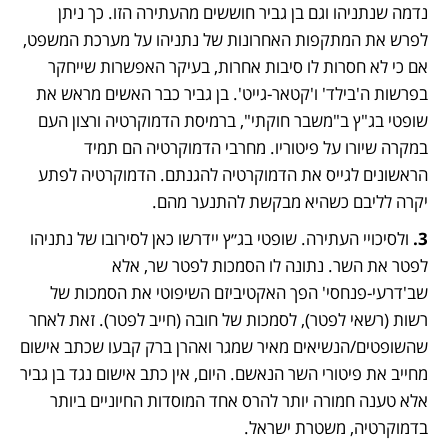
נדמה שנתניהו וגם בן גביר חוששים מהעתירה הזו. כך ניתן 
לפרש את המתקפות האחרונות של נתניהו על מערכת המשפט, 
אם כי לא חסרות לו סיבות אחרות, בעיקר האפשרות שייחקר 
בפרשות ה'בילד' ו'קטאר-גייט'. בן גביר כבר האשים מראש את 
שופטי בג"ץ ב"משבר חוקתי", ברמיסת הדמוקרטיה ורצון העם 
במקרה שיורו על פיטוריו. מחרבי הדמוקרטיה הם תמיד 
הראשונים לגייס את הדמוקרטיה להגנתם. הדמוקרטיה לפתע 
יקרה לליבם כשהיא מבקשת להתנער מהם.
3.
 ולסיכויי העתירה. שופטי בג״ץ יידרשו כאן לסירובו של נתניהו 
לפטר את השר. נתונה לו הסמכות לפטר שר, אלא 
שב'דרעי-פנחסי' הפך האקטיביזם השיפוטי את הסמכות של 
רשות (רשאי לפטר), לסמכות של חובה (חייב לפטר). זאת לאחר 
שהשופטים/הנשיאים מאיר שמגר ואהרן ברק קבעו שכתב אישום 
מחייב את פיטורי השר הנאשם. היום, אין כתב אישום נגד בן גביר 
אלא טענה חמורה יותר להרס אחד המוסדות החיוניים ביותר 
בדמוקרטיה, משטרת ישראל.