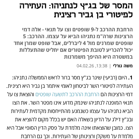
המסר של בג"ץ לנתניהו: העתירה
לפיטורי בן גביר רצינית
הרחבת ההרכב ל-9 שופטים וצו על תנאי - אלה דמי
הרצינות שרה"מ נתניהו הביא על עצמו. ההרכב: 5
שופטים שמרנים מול 4 ליברלים, אבל שופט שמרן אחד
יכול להכריע לטובת הפיטורים אם יחליט שהתעללות
במשטרה היא ההיפך משמרנות
משה גורלי
|
13:38, 04.02.26
1.
 היום (רביעי) שיגר בג"ץ מסר ברור לראש הממשלה נתניהו: 
נפתח בכרטיסייה חדשה
נפתח בכרטיסייה חדשה
העתירה לפיטורי השר לביטחון לאומי איתמר בן גביר היא רצינית. 
דמי הרצינות הם 
הרחבת ההרכב לתשעה שופטים
 והוצאת צו על 
תנאי המופנה לנתניהו שינמק מדוע אינו מפטר השר. את הצו 
הביא נתניהו על עצמו כשנמנע מהתייחסות מקדמית לעתירות 
ובג"ץ דילג על הדיון בשאלה האם יש בכלל מקום להוציא את 
הצו. כמובן שהוצאתו אינה מלמדת על פסק הדין הסופי אבל היא 
מלמדת על משקלן ורצינותן של העתירות. וכך גם הרחבת 