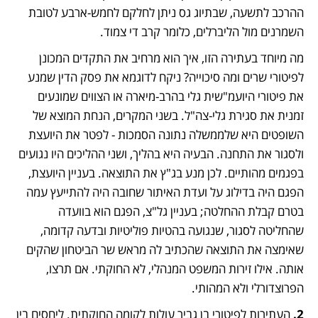
ההרכב לתשעה, שבתיוג גס ניתן לחלקם לחמש-ארבע לטובת 
השמרנים מול הליברלים, כלומר קרב די צמוד.
מה מיוחד בעתירה הזו, איך הוא מרחיב את התקדים המכונן 
לפיטורי שרים ומה סיכוייה? ניקח לדוגמא את פסק הדין שמנע 
את פיטורי היועמ"שית גלי בהרב-מיארה או הצווים שמונעים 
זמנית את סגירת גלי-צה"ל. בשני המקרים, הנחת המוצא של 
השופטים היא שלממשלה נתונה הסמכות - לפטר את היועצת 
ולסגור את התחנה. הבעיה היא בהליך, ושני ההליכים היו נגועים 
בפגמים מהותיים. לכן מנע בג"ץ את התוצאה. בעניין היועצת, 
הפגם היה בדילוג על ועדת האיתור שחובה היה להתייעץ עמה 
בטרם קבלת ההחלטה; בעניין גל"צ, הפגם הוא בוועדה 
שהחליטה לסגור, שנגועה בהטיות פוליטיות ובדעה קדומה, 
שאימצה את התוצאה שהכתיב לה מראש שר הביטחון שהקים 
אותה. אילו זירות המשפט המנהלי, לא החוקתי. אם תרצו, 
הפרוצדורלי ולא המהותי.
2. 
העתירות לפיטורי בן גביר עולות לקומה החוקתית. ליחסים בין 