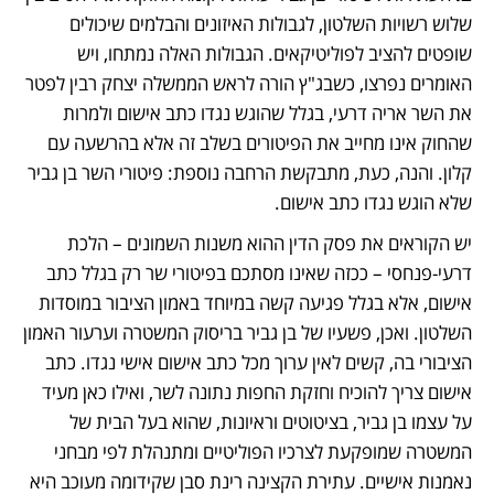
שלוש רשויות השלטון, לגבולות האיזונים והבלמים שיכולים 
שופטים להציב לפוליטיקאים. הגבולות האלה נמתחו, ויש 
האומרים נפרצו, כשבג"ץ הורה לראש הממשלה יצחק רבין לפטר 
את השר אריה דרעי, בגלל שהוגש נגדו כתב אישום ולמרות 
שהחוק אינו מחייב את הפיטורים בשלב זה אלא בהרשעה עם 
קלון. והנה, כעת, מתבקשת הרחבה נוספת: פיטורי השר בן גביר 
שלא הוגש נגדו כתב אישום.
יש הקוראים את פסק הדין ההוא משנות השמונים – הלכת 
דרעי-פנחסי – ככזה שאינו מסתכם בפיטורי שר רק בגלל כתב 
אישום, אלא בגלל פגיעה קשה במיוחד באמון הציבור במוסדות 
השלטון. ואכן, פשעיו של בן גביר בריסוק המשטרה וערעור האמון 
הציבורי בה, קשים לאין ערוך מכל כתב אישום אישי נגדו. כתב 
אישום צריך להוכיח וחזקת החפות נתונה לשר, ואילו כאן מעיד 
על עצמו בן גביר, בציטוטים וראיונות, שהוא בעל הבית של 
המשטרה שמופקעת לצרכיו הפוליטיים ומתנהלת לפי מבחני 
נאמנות אישיים. עתירת הקצינה רינת סבן שקידומה מעוכב היא 