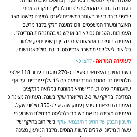
בעתירה נכתב כי ההחלטה לפנות לבג"ץ התקבלה אחרי 
ש"פניות רבות של העותר למשיבים לא זכו למענה כלשהו מצד 
האוצר ומשרד המשפטים, וזכו למענה חלקי בלבד מרשם 
העמותות. הפניות גם לא הביאו לשינוי בהתנהלות המדינה". 
העתירה הוגשה באמצעות עורכי הדין רן שפרינצק, אלמוג 
גיל-אור וליאל שני ממשרד ארדינסט, בן נתן טולידאנו ושות׳.
לעתירה המלאה 
- 
לחצו כאן
רשת החינוך העצמאי מפעילה כ-270 מוסדות עבור 118 אלפי 
תלמידים בני המגזר החרדי ומעסיקה 15 אלף עובדים. על אף 
שהעמותה פרטית, הרי שהיא ממומנת במלואה מתקציב 
המדינה, בהיקף של כ-2 מיליארד שקל בשנה. העתירה מציגה כי 
העמותה נמצאת בגירעון עמוק שהגיע לכ-350 מיליוני שקל. 
העתירה מזכירה גם את חשיפת כלכליסט מתחילת השבוע כי 
חשבון הבנק של החינוך העצמאי עוקל 
בשל חוב בהיקף של 
עשרות מיליוני שקלים לרשות המסים. מלבד הגירעון, מציגה 