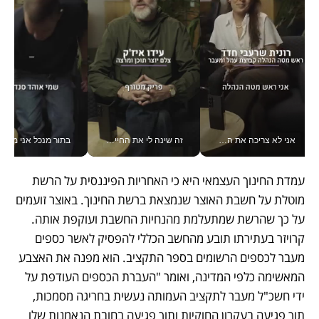
אני לא צריכה את המשרד: רונית שרעבי-חדד מנהלת ארגון של 30000 עובדים מכל מקום_v
זה שינה לי את החיים: איך עידו איז'ק הופך את הסמארטפון לכלי צילום מקצועי_v
בתור מנכל אני מקבל מאות הח
עמדת החינוך העצמאי היא כי האחריות הפיננסית על הרשת 
מוטלת על חשבת האוצר שנמצאת ברשת החינוך. באוצר זועמים 
על כך שהרשת שמתעלמת מהנחיות החשבת ועוקפת אותה. 
קרויזר בעתירתו תובע מהחשב הכללי להפסיק לאשר כספים 
מעבר לכספים הרשומים בספר התקציב. הוא מפנה את האצבע 
המאשימה כלפי המדינה, ואומר "העברת הכספים העודפת על 
ידי חשכ"ל מעבר לתקציב העמותה נעשית בחריגה מסמכות, 
תוך פגיעה בעקרון החוקיות ותוך פגיעה בחובת הנאמנות שלו 