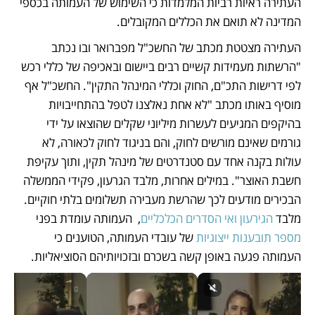
העתירה ראיות רביות המלמדות כי השימוש של העמותה בכספי 
המדינה לא תואם את הכללים המקובלים. 
העתירה מצטטת מכתב של החשכ"ל מפברואר ובו נכתב 
"הרשתות מעמידות קשיים רבים ביישום ובאכיפה של כללי רכש 
לפי דרישות התכ"ם, החוק וכללי המינהל התקין". החשכ"ל אף 
מוסיף באותו מכתב "לא אחת נאלצנו לטפל בהתחייבויות 
בהיקפים המגיעים לעשרות מיליוני שקלים שהוצאו על ידי 
גורמים שאינם מורשים לחוק, והם בניגוד לחוק לכאורה, לא 
עולות בקנה אחד עם סטנדרטים של מינהל תקין, ותוך עקיפת 
חשבת האוצר". במילים אחרות, מלבד הגרעון, פקידי הממשלה 
הבכירים מודעים לכך שהרשת מעבירה תשלומים בלתי חוקיים. 
מלבד 
הגירעון ואי הסדרים הכלכליים
,  העמותה עומדת בפני 
מספר תובענות ייצוגיות 
של עובדי העמותה, הטוענים כי 
העמותה פגעה באופן קשה בשכרם ובזכויותיהם הסוציאליות. 