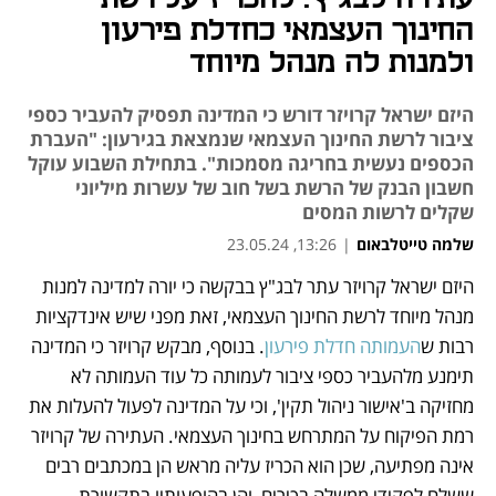
החינוך העצמאי כחדלת פירעון
ולמנות לה מנהל מיוחד
היזם ישראל קרויזר דורש כי המדינה תפסיק להעביר כספי
ציבור לרשת החינוך העצמאי שנמצאת בגירעון: "העברת
הכספים נעשית בחריגה מסמכות". בתחילת השבוע עוקל
חשבון הבנק של הרשת בשל חוב של עשרות מיליוני
שקלים לרשות המסים
שלמה טייטלבאום
|
13:26, 23.05.24
היזם ישראל קרויזר עתר לבג"ץ בבקשה כי יורה למדינה למנות 
נפתח בכרטיסייה חדשה
נפתח בכרטיסייה חדשה
נפתח בכרטיסייה חדשה
נפתח בכרטיסייה חדשה
נפתח בכרטיסייה חדשה
מנהל מיוחד לרשת החינוך העצמאי, זאת מפני שיש אינדקציות 
רבות ש
העמותה חדלת פירעון
. בנוסף, מבקש קרויזר כי המדינה 
תימנע מלהעביר כספי ציבור לעמותה כל עוד העמותה לא 
מחזיקה ב'אישור ניהול תקין', וכי על המדינה לפעול להעלות את 
רמת הפיקוח על המתרחש בחינוך העצמאי. העתירה של קרויזר 
אינה מפתיעה, שכן הוא הכריז עליה מראש הן במכתבים רבים 
ששלח לפקידי ממשלה בכירים, והן בהופעותיו בתקשורת. 