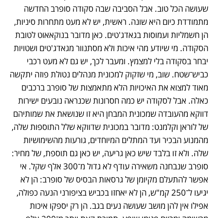
שעושה הכל טוב. אבל הסביבה שבה סקודה סופרב החדשה 
מתמודדת כיום היא שונה. ראשית, יש לא מעט מתחרות סיניות, 
הן חשמליות ועמוסות בגאדג'טים. כאן מדובר בנוקאאוט לטובת 
הסקודה. מי שיודע מהי איכות ולא מסתנוור מגאדג'טים ושטויות 
יבחר בסקודה בלי למצמץ. ומעבר לכך, יש גם לא מעט רכבי 
כביש־שטח. שוב, מי שזקוק למכונית מנהלים נטולת פוזה יתקשה 
מאוד למצוא את האיכויות הלא מתאמצות של סופרב ברכבים 
כאלה. אבל לסקודה יש כמה חסרונות שכנראה נובעים ישירות 
דווקא מהעובדה שמכונית המבחן היא זו שנושאת את שמותיהם 
של לוראן וקלמנט: מדובר במכונית שדווקא שלל התוספות שלה, 
מהמנוע הבכיר ועד המתלים המיוחדים, גורעות מהשימושיות 
שלה. ולא זו בלבד שיש כאן גריעה, יש כאן גם תוספת, של מחיר: 
סופרב שנבחנה משאירה עודף לא גדול מ־300 אלף שקל. אי 
אפשר להתעלם מקיומן של גרסאות הבסיס של סופרב: הן לא 
יגיעו ל־250 קמ"ש, הן לא יאחזו בכביש בציפורני הנעה כפולה, 
אפילו אין להן מושב שעושה נעים בגב. הן רק יספקו איכות 