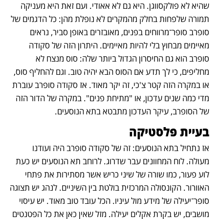
שהיא לא פולקסווגן. היא גם לא אאודי. ועם זאת היא מעניקה 
תמורה שלפחות בחלק מהמקרים לא נופלת מהן: כל הדגמים של 
סופרב סופר־מרווחים בפנים, מאובזרים באופן סביר, נראים 
מאיימים מבחוץ בלי להיות מאיימים. היתרון הזה של סקודה 
סופרב הוא גם החיסרון הגדול ביותר שלה: סוס מנצח לא 
מחליפים, כי לך תדע אם הסוס הבא יהיה טוב. וגם להחליף סוס, 
או במקרה הזה קטר צ'כי, זה יקר מאוד. אז סקודה סופרב עוברת 
מדי כמה שנים עדכון, או "מתיחת פנים". במקרה של הדור הזה 
של הסופרב, עיקר העדכון מתבטא בתא הנוסעים.
בעיית פלסטיקה
אז נתחיל בתא הנוסעים: זה של סקודה סופרב היה ועודנו 
מעולה. לוח המחוונים עבר שדרוג. לרוחב תא הנוסעים יש כעת 
לוע פעור, כמו שורה של שיני כריש אשר מסתירות את פתחי 
האוורור. הקונסולה המרכזית בולטת בין השיניים. לנהג יש תצוגה 
סופר־יעילה של מידע מול עיניו. הכל עובד טוב מאוד. יש עיסוי 
מושבים, יש בקרת אקלים יעילה. מזל שאין כאן את כל הפטנטים 