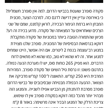
סקודה סופרב שועטת בכבישי הדרום. למה אין סופרב חשמלית? 
כי באירופה עדיין אין דרישה לדגם כזה. למרבה הצער, מכונית 
המבחן היא ברמת הגימור הבכירה, לוראן קלמנט, שמם של שני 
הצ’כים שאחראים על המצאתה של סקודה. מדוע בכירה זה רע? 
מכיוון שהתמורה הטובה ביותר במכוניות של סקודה מתקבלת 
דווקא בגרסאות הבסיסיות של המכונית. סופרב שלנו מצוידת 
במנוע רב־עוצמה בנפח 2 ליטרים. אם היה אפשר, היינו שמחים 
למנוע אחר. זה לא שהוא לא טוב, כמו שהוא לא מתאים לרוח 
הדברים. הוא מפיק 265 כוחות סוס, יש לו מערכת הנעה כפולה. 
בתרגום פשוט: זו גרסת טיל השיוט של סקודה סופרב. המהירות 
המרבית היא 250 קמ"ש. התאוצה ל־100 קמ"ש מדביקה את 
הצוואר. ההנעה הכפולה מבטיחה שבסיבובים של כבישי הדרום 
סופרב מסרבת להתנתק מן הכביש אפילו לשנייה. והמנוע הזה 
מבהיר יותר מהכל כמה דווקא בסקודה סופרב אין לו שימוש. 
צריכת הדלק של המנוע הבכיר אינה מרשימה: באזור 8 ק”מ 