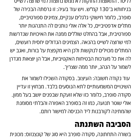
לליטר. התאוצות החזקות לא ממש נחוצות למי שרוצה לשייט 
בניחותא ב־130 קמ”ש. ויש עוד בעיה: זו גרסתה הבכירה של 
סופרב, כלומר חישוקי גלגלים ענקיים, צמיגים ספורטיביים, 
מתלים אדפטיביים, כל אלה אולי נותנים לה התנהגות יותר 
ספורטיבית, אבל בהחלט שוללים ממנה את האיכויות שנדרשות 
למי שרוצה לשייט בהנאה. הצמיגים הגדולים יחסית רועשים, 
המתלים מכוילים לנוקשות ולכן היא מקפצת על בורות, ואגב יש 
לה את כל מערכות הבטיחות האקטיביות, אבל הן יוצאות מגדרן 
לשמור על הנהג, יותר ממה שצריך.
 עוד נקודה חשובה: העיצוב. בסקודה השכילו לשמור את 
השינויים המשמעותיים לתא הנוסעים בלבד. מבחוץ זו עדיין 
סקודה סופרב, כלומר כזו שלא זועקת שבפנים יושב בעל ממון. 
אולי שוטר תנועה, כמו זה בסופרב האפורה והבלתי מסומנת 
שהמתינה לקורבנות ליד הכניסה למישור רותם.
הסביבה השתנתה
בשורה התחתונה, סקודה סופרב היא סוג של קונצנזוס: מכונית 