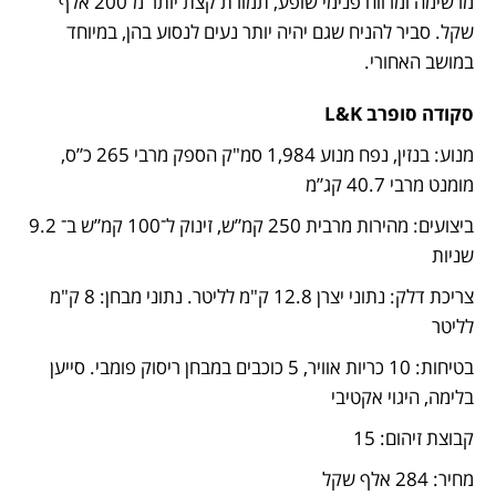
מרשימה ומרווח פנימי שופע, תמורת קצת יותר מ־200 אלף 
שקל. סביר להניח שגם יהיה יותר נעים לנסוע בהן, במיוחד 
במושב האחורי.
סקודה סופרב L&K
מנוע: בנזין, נפח מנוע 1,984 סמ"ק הספק מרבי 265 כ”ס, 
מומנט מרבי 40.7 קג”מ
ביצועים: מהירות מרבית 250 קמ”ש, זינוק ל־100 קמ”ש ב־ 9.2 
שניות
צריכת דלק: נתוני יצרן 12.8 ק"מ לליטר. נתוני מבחן: 8 ק"מ 
לליטר
בטיחות: 10 כריות אוויר, 5 כוכבים במבחן ריסוק פומבי. סייען 
בלימה, היגוי אקטיבי
קבוצת זיהום: 15
מחיר: 284 אלף שקל