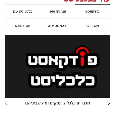
פודקאסט
אנרגיה 360
כלכליסט טק
Scale Up
XIMUSNXT
CTECH
יסייה חדשה
נפתח בכרטיסייה חדשה
מדברים כלכלה, עסקים ומה שביניהם