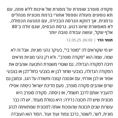
סקודה סופרב שומרת על מסורת של איכות ללא פוזה, עם
תא נוסעים מעולה וספסל אחורי ברמת מכונית מנהלים
גרמנית. אך דווקא הגרסה הבכירה, עם ההנעה הכפולה,
לא מאפשרת שיוט רגוע. גרסת הבסיס, שגם זולה ב־80
אלף שקל, עושה עבודה טובה יותר
תומר הדר
|
06:00, 12.05.25
יש מי שקוראים לה "סופר בי", בעיקר נהגי מוניות. אבל זה לא 
שמה. שמה הוא "סקודה סופרב". ולא רק נהגי מוניות מראים 
חיבה לסקודה הגדולה. גם שוטרי משטרת התנועה אוהבים את 
הסקודה הגדולה, בצבעי שחור לבן או בצבעי כחול־לבן או בצבעי 
אפור או לבן אזרחי, עם אנטנה קטנה וחשודה על הגג. וכמובן גם 
שרים אוהבים סקודה סופרב. פעם מדינת ישראל ניסתה אפילו 
להעביר אותם לרכב חשמלי, אז ניסתה. סקודה סופרב היא 
מכונית שיש לה תכונה נדירה: היא נטולת מעמד. יש לה כבר 
עשרות שנים תכונות שהופכות אותה למכונית שמתאימה לנהג 
מונית, לשר, לשוטר, כרכב צמוד ועוד ועוד. הסוד הוא העובדה 