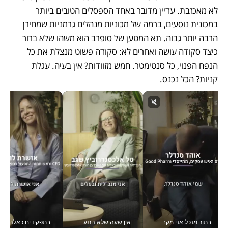
לא מאכזבת. עדיין מדובר באחד הספסלים הטובים ביותר 
במכונית נוסעים, ברמה של מכוניות מנהלים גרמניות שמחירן 
הרבה יותר גבוה. תא המטען של סופרב הוא משהו שלא ברור 
כיצד סקודה עושה ואחרים לא: סקודה פשוט מנצלת את כל 
הנפח הפנוי, כל סנטימטר. חמש מזוודות? אין בעיה. עגלת 
קניות? הכל נכנס.
בתור מנכל אני מקבל מאות החלטות ביום, וה- Galaxy Z Fold8 Ultra עוזר לי לחתוך אותן מהר יותר_v
אין שעה שלא התעסקתי במשבר - טל אלכסנדרוביץ’ שגב מנהלת משברים תקשורתיים מכל מקום עם ה- Galaxy Z Fold8 Ultra שלה_v
בתפקידים כאלה אי אפשר לח