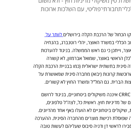
 סין משיקולי מדיניות חוץ - ולא משום
לכלי־תחבורתי־פוליטי, עם השלכות ארוכות
ו הכחול של הרכבת הקלה בירושלים
 לוותר על 
התקבלה על ידי החשב הכללי במשרד האוצר, יהלי רוטנברג, בהנחיה 
מפורשת של דרג פוליטי בכיר יותר: שר האוצר, וייתכן כי גם ראש הממשלה. בניגוד להערכות 
המוקדמות, ועדת ההשקעות בראשות הכלכלן הראשי באוצר, שמואל אברמזון, לא קשורה 
לאירוע, שכן אין מדובר בהשקעה של חברה סינית בתשתית ישראלית (כמו בבניית הרכבת הקלה 
בתל אביב) אלא בשתי חברות ישראליות שרוכשות קרונות (יבוא) מחברה סינית שמאושרת על 
ות הברית. גם המל"ל ומשרד החוץ לא קשורים. 
זה מביא למסקנה השנייה: "הפסילה" של CRRC איננה משיקולים ביטחוניים, בניגוד לרושם 
שכמה גורמים מנסים ליצור, אלא משיקולים של מדיניות חוץ. ראשית כל, לצה"ל טלפונים, 
מכוניות ואף רחפנים המיובאים מסין. שנית, שיקולים ביטחוניים לא הועלו באף אחד מהדיונים. 
למעשה, עד עצם היום הזה אין כל החלטה שפוסלת רכישת מוצרים מהחברה הסינית. ההערכה 
היא שאותם גורמים ממשלתיים בכירים הסבירו לראשי דן ודניה סיבוס שעליהם לעשות טובה 