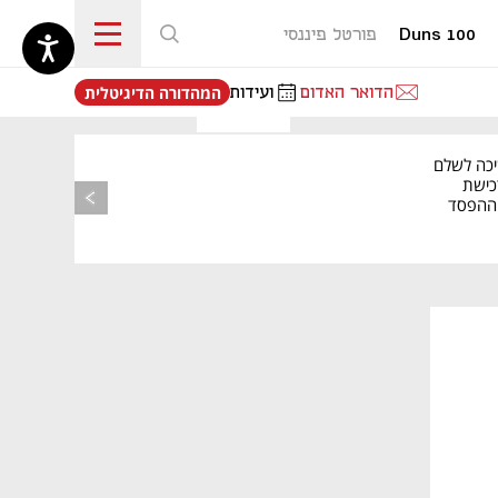
Duns 100
פורטל פיננסי
נפתח בכרטיסייה חדשה
הדואר האדום
ועידות
המהדורה הדיגיטלית
יכה לשלם
כישת
BASE: ההפסד
הרבעוני זינק ל-76