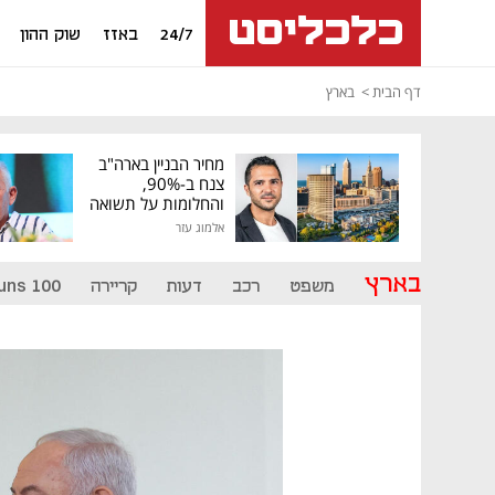
24/7
באזז
שוק ההון
דף הבית
בארץ
מחיר הבניין בארה"ב
צנח ב-90%,
והחלומות על תשואה
גבוהה התנפצו
אלמוג עזר
בארץ
משפט
רכב
דעות
קריירה
uns 100