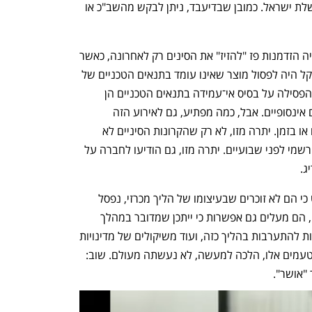
לעצמם ולהחליף ספק. ככה מתנהלת ממשלת ישראל. כמובן שבדיעבד, ניתן לבקש מהשב"כ או 
שלישית, היתה לממשלת ישראל או לנציגיה הזדמנות פז "להזיז" את הסינים רק לאחרונה, כאשר 
נדון המפרט הטכני של הקרונות. הרי הכי קל היה לפסול מוצר שאינו עומד בתנאים הטכניים של 
המכרז ולחסוך את כל המבוכה. אפשרויות הפסילה על בסיס אי־עמידה בתנאים הטכניים הן 
אינסופיות שכן בקרון הפרטים הטכניים הם אינסופיים. אבל, כמה מפתיע, גם לאירוע הזה 
הממשלה הכושלת הזו לא נערכה בהתאם או בזמן. יתרה מזו, לא רק שהקרונות הסיניים לא 
נפסלו, אלא שהמפרט הטכני אושר באופן רשמי לפני שבועיים. יתרה מזו, גם הודיעו לחברה על 
ג.
גורמים המעורים בפרטים מסרו לכלכליסט כי הם לא זוכרים שבעיצומו של הליך מכרזי, נפסל 
ספק משיקולים של מדיניות חוץ. יתרה מזו, הם מעלים גם אפשרות כי ייתכן שמדובר במהלך 
מנוגד לחוק, שכן לא ברור מה מקור הסמכות להתערבות בהליך כזה, ועוד משיקולים של מדינויות 
חוץ. אותם גורמים אף סבורים כי פסילה מטעמים אלו, הלכה למעשה, לא נעשתה מעולם. שוב: 
"אושר".