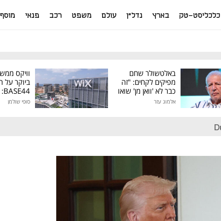
כלכליסט-טק
בארץ
נדל"ן
עולם
משפט
רכב
פנאי
מוסף
באלטשולר שחם
וויקס ממש
מפיקים לקחים: "זה
ביוקר על ר
כבר לא 'וואן מן' שואו
44
של גילעד"
אלמוג עזר
סופי שולמן
מיליון דולר
D