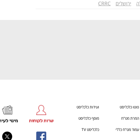
ענף במתח גבוה
מדברים כלכלה, עסקים ומה שב
ה
ירושלים
CRRC
פוטו כלכליסט
ועידות כלכליסט
המרת מט"ח
מוסף כלכליסט
שרות לקוחות
מינוי לעית
עמוד מט"ח כללי
כלכליסט TV