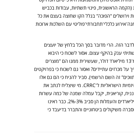
כבר נדחה בשנה, כאשר עבודות התשתית (הקמה הראשונית, פינוי תשתיות, עבודות בכביש 
ואפילו עבודות מנהור ראשונות) כבר מוכנות וירושלים "הפוכה" בגלל הקו שחוצה בעצם את כל 
העיר. כלומר, המהלך של הממשלה הוא מגה־אירוע כלכלי־תחבורתי־פוליטי עם השלכות ארוכות 
לא ברור בכלל מה תהיה התגובה הסינית לדבר הזה. הרי מדובר בסך הכל בלחץ של יועצים 
אמריקאים די זוטרים שמעכבים פרויקט תשתיתי ענק בהיקף עצום. אסור לשכוח כי היבוא 
הישראלי מסין עמד בסוף 2024 על יותר מ־13 מיליארד דולר, שעשירית ממנו הם "מוצרים 
תחבורתיים" (לרבות קרונות). איך זה משליך על מכרזים עתיידים? ואסור גם לשכוח כי בפרויקטים 
בהיקפים כאלו יש לא מעט "בוחשים" ("מתווכים" זה השם הרשמי). סביר להניח כי הם גם אלו 
נפתח בכרטיסייה חדשה
נפתח בכרטיסייה חדשה
שעדכנו את האמריקאים על העסקה בין היזמיות הישראליות ל־CRRC. מי שיצליח לנתב את 
המיליארדים האלו מחברה סינית לחברה, נניח, קוריאנית, יקבל עמלה שמנה של כמה עשרות 
מיליוני שקלים – הפרויקט הוא של כמה מיליארדים והעמלות הן סביב 3%-2%. כבר ראינו 
במדינת ישראל בחירת ספקים שזכייתם הוסברה משיקולים ביטחוניים והתברר בדיעבד כי 