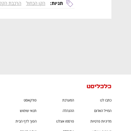
CTech – the
הבית של ההייטק הישראלי
תגיות:
הקו הכחול
הרכבת הקל
כתבו לנו
המערכת
פודקאסט
המייל האדום
ההנהלה
תנאי שימוש
מדיניות פרטיות
פרסמו אצלנו
הפוך לדף הבית