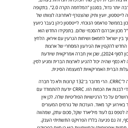
הפכה לפתוחה ומאיימת להפוך למשהו הרבה יותר גדול, בסגנון "המלחמה הקרה 2.0". בתקופה 
האחרונה הלחץ גבר והצטרף אליו גם אריה לייטסטון, יועץ ותיק שהצטרף לאחרונה לצוותו של 
סטיב וויטקוף, השליח המיוחד למזרח התיכון בממשל טראמפ הנוכחי. לייטסטון כיהן בעבר כיועץ 
בכיר לשגריר בישראל דיוויד פרידמן וכמנכ"ל מכון אברהם להסכמי שלום. בתפקידו החדש הוא 
עוסק בנושאים כגון הסכמי אברהם, הסכסוך בין ישראל לחמאס ושיחות הגרעין עם איראן. הלחץ 
אינו נובע מהרצון ומהדרישה של הממשל החדש להקטין את הגירעון המסחרי של ארצות 
הברית מול ישראל (כ־5.3 מיליארד דולר נכון לסוף 2024), שכן אין חברה אמריקאית שיודעת 
לספק את הסחורה הזו, כלומר הקרונות. זה לא כסף שהיה יכול להגיע לארצות הברית ומגיע לסין. 
לות הברית האמריקאיות למעצמה הסינית.
בישראל הסבירו כי לא קל למצוא חלופה ל־CRRC. הרי מדובר ב־132 קרונות ולא כל חברה 
יודעת להרים קו ייצור בתוך ימים ספורים כדי לבנות את הכמות הזו. CRRC יודעת להתמודד עם 
כמויות כאלו. מה עוד שמדובר באספקה לירושלים על כל הרגישויות הפוליטיות שלה. לכן אין 
מדובר רק באירוע חריג ותמוה, אלא בעיקר באירוע יקר מאוד. הערכות של גורמים המעורים 
בפרטים מדברים על תוספת עלות שעלולה לטפס גם לעוד מיליארד שקל, סכום עתק, שמהווה 
תוספת של 50%-30%. אבל זה לא רק הכסף, זה גם פגיעה בלו"ז הפרויקט התשתיתי הענק. 
הזוכות קיבלו תקופה של שנה (זה בהחלט תחזית אופטימית) והמשמעות היא כי סיום הפרויקט 