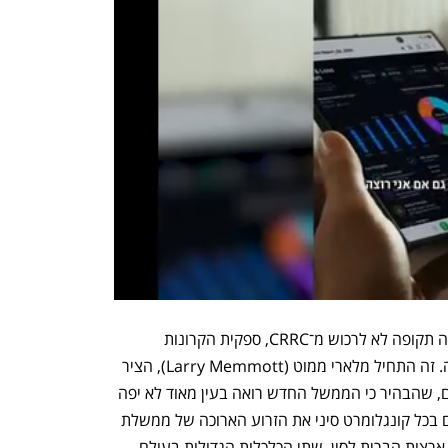
 הרי אין זה סוד כי האמריקאים לוחצים זה תקופה לא לרכוש מ־CRRC, ספקית הקרונות 
הגדולה בעולם, את הקרונות לפרויקט הזה. זה התחיל מלארי ממוט (Larry Memmott), הציר 
הכלכלי בשגרירות ארצות הברית בירושלים, שהבהיר כי הממשל החדש רואה בעין מאוד לא יפה 
את העסקה מול CRRC. האמריקאים רואים בכל קונגלומרט סיני את הזרוע הארוכה של ממשלת 
סין. בימים האחרונים "מלחמת הסחר" בין ארצות הברית לסין, שתי הכלכלות הגדולות בעולם, 