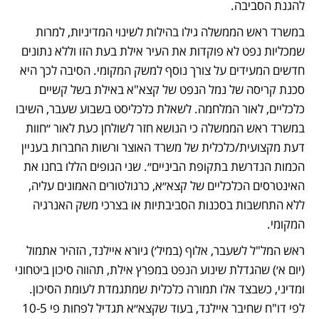
להגנת הסביבה.
במשרד ראש הממשלה גילו בהילות לשינוי המדיניות, למרות 
שמכליות נפט לא פוקדות את העיר אילת בעת הזו וללא נתונים 
חדשים המעידים על צורך נוסף למשק המקומי. הסיבה לכך היא 
סכנת קריסה של נמל הנפט של קצא"א באילת בשל קשיים 
כלכליים, לאור המלחמה. לשאלת כלכליסט בשבוע שעבר, השיבו 
במשרד ראש הממשלה כי הנושא חזר לשולחן כעת לאור ״חוות 
דעת מקצועית/כלכלית של משרד האוצר ורשות החברות בעניין 
הכמות הנדרשת בתקופת הביניים״. שני הגופים הללו בחנו את 
האינטרסים הכלכליים של קצא״א, כרגולטורים האמונים עליה, 
ללא התחשבות בסכנות הסביבתיות או בצרכי משק האנרגיה 
המקומי.  
ראש המל"ל לשעבר, אלוף (במיל׳) גיורא איילנד, הזהיר אתמול 
(יום א׳) שהגדלת שינוע הנפט במפרץ אילת, תהווה סיכון ביטחוני 
ומדיני, כשבצד אלו תמורה כלכלית שמתגמדת לעומת הסיכון. 
לפי דו"ח שחיבר איילנד, בעוד שקצא״א תגדיל לפחות פי 10-5 