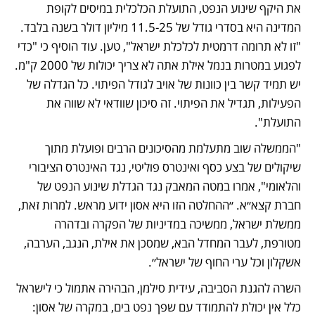
את היקף שינוע הנפט, התועלת הכלכלית במיסים לקופת 
המדינה היא בסדרי גודל של 11.5-25 מיליון דולר בשנה בלבד. 
"זו לא תרומה דרמטית לכלכלת ישראל", טען. עוד הוסיף כי "כדי 
לפגוע במטרות בנמל אילת אתה לא צריך יכולות של 2000 ק"מ. 
יש תמיד קשר בין כוונות של אויב לגודל הפיתוי. כל הגדלה של 
הפעילות, תגדיל את הפיתוי. זה סיכון שוודאי לא שווה את 
התועלת".
"הממשלה שוב מתעלמת מהסיכונים הרבים ופועלת מתוך 
שיקולים של בצע כסף ואינטרס פוליטי, נגד האינטרס הציבורי 
והלאומי", אמרו במטה המאבק נגד הגדלת שינוע הנפט של 
חברת קצא״א. ״ההחלטה הזו היא אסון ידוע מראש. למרות זאת, 
ממשלת ישראל, ממשיכה במדיניות של הפקרה ובדהרה 
מטורפת, לעבר המחדל הבא, שמסכן את אילת, הנגב, הערבה, 
אשקלון וכל ערי החוף של ישראל״.
השרה להגנת הסביבה, עידית סילמן, הבהירה אתמול כי לישראל 
כלל אין יכולת להתמודד עם שפך נפט בים, במקרה של אסון: 