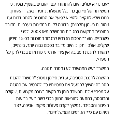
״אנחנו לא יכולים היום להתמודד עם זיהום ים בשמן״. נזכיר, כי 
ממשלתה של סילמן, כמו כלל ממשלות נתניהו בעשור האחרון, 
בחרו שלא לתקצב ולהוציא לפועל את התוכנית להתמודדות עם 
זיהום ים בשמן (תלמ״ת), בדומה לקיים במדינות מערביות. מדובר 
בתוכנית התקועה במגירות הממשלה מאז 2008. לפני 
כשנתיים, הוערך הסכום הנדרש לתגבור המוכנות בכ-15 מיליון 
שקלים, אולם ייתכן כי היום מדובר בסכום גבוה יותר. בינתיים, 
למשרד להגנת הסביבה אין ציוד או תקני כוח אדם בכדי להגן על 
המפרץ. 
ממשרד ראש הממשלה לא נמסרה תגובה. 
מהשרה להגנת הסביבה, עידית סילמן נמסר: "המשרד להגנת 
הסביבה ימשיך להפעיל את סמכויותיו כדי להבטיח את ההגנה 
על מפרץ אילת. המשרד בוחן כל בקשה בצורה מקצועית, שקולה 
ומבוססת, בהתאם להוראות החוק בכדי לשמור על בריאות 
הציבור והסביבה. נמשיך לקדם פעולות פיקוח ואכיפה, לצד 
תיאום עם כלל הגורמים הממשלתיים”.