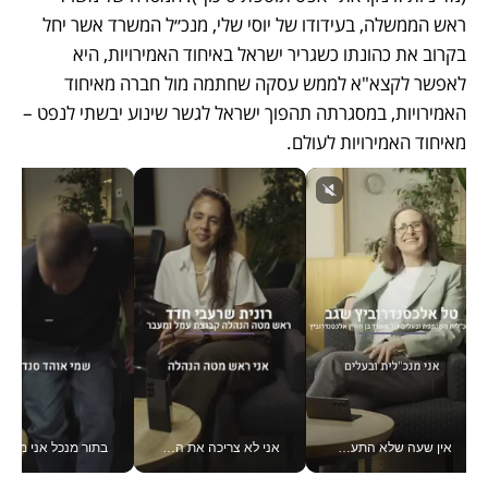
ראש הממשלה, בעידודו של יוסי שלי, מנכ״ל המשרד אשר יחל 
בקרוב את כהונתו כשגריר ישראל באיחוד האמירויות, היא 
לאפשר לקצא"א לממש עסקה שחתמה מול חברה מאיחוד 
האמירויות, במסגרתה תהפוך ישראל לגשר שינוע יבשתי לנפט – 
מאיחוד האמירויות לעולם.
אין שעה שלא התעסקתי במשבר - טל אלכסנדרוביץ’ שגב מנהלת משברים תקשורתיים מכל מקום עם ה- Galaxy Z Fold8 Ultra שלה_v
אני לא צריכה את המשרד: רונית שרעבי-חדד מנהלת ארגון של 30000 עובדים מכל מקום_v
בתור מנכל אני מקבל מאות הח