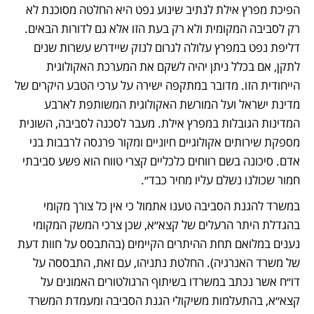
הפיכת מפרץ אילת לנתיב שינוע נפט היא החלטה מסוכנת לא 
רק לסביבה המקומית ולא רק בעת הזו אלא גם לדורות הבאים. 
דליפת נפט במפרץ עלולה לגרום לנזק שיידרש עשרות שנים 
לתקן, אם בכלל ניתן יהיה לשקם את המערכת האקולוגית 
הייחודית הזו. מדובר במתקפה ישירה על ערכי הטבע היקרים של 
מדינת ישראל ועל המורשת האקולוגית המשותפת לארבע 
המדינות הגובלות במפרץ אילת. מעבר לסכנה לסביבה, השונית 
מספקת שירותים אקולוגיים חיוניים ומקור פרנסה לרבבות בני 
אדם. סיכונה בשם רווחים כלכליים קצרי טווח הוא פשע סביבתי 
חמור שכולנו נשלם עליו מחיר כבד״.
במשרד להגנת הסביבה טענו אתמול כי אין כל צורך מקומי 
בהגדלת היתר הרעלים של קצא״א, שכן צרכי המשק המקומי 
נענים במלואם תחת ההיתרים הקיימים (בהתבסס על חוות דעת 
של משרד האנרגיה). החלטת נתניהו, עם זאת, התבססה על 
דו״ח אשר נכתב במשרדו בשיתוף הרגולטורים האמונים על 
קצא״א, בהתעלמות משיקולי הגנת הסביבה ומעמדת המשרד 