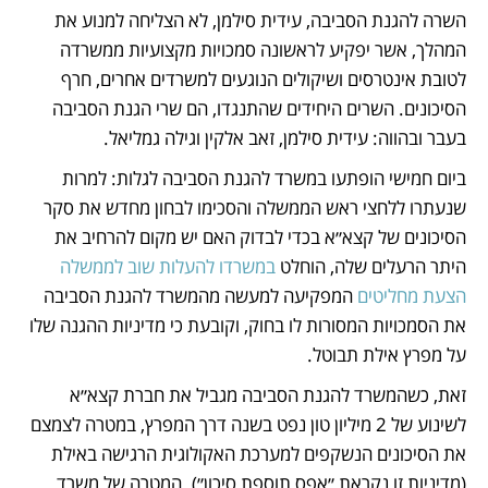
השרה להגנת הסביבה, עידית סילמן, לא הצליחה למנוע את 
המהלך, אשר יפקיע לראשונה סמכויות מקצועיות ממשרדה 
לטובת אינטרסים ושיקולים הנוגעים למשרדים אחרים, חרף 
הסיכונים. השרים היחידים שהתנגדו, הם שרי הגנת הסביבה 
בעבר ובהווה: עידית סילמן, זאב אלקין וגילה גמליאל. 
ביום חמישי הופתעו במשרד להגנת הסביבה לגלות: למרות 
שנעתרו ללחצי ראש הממשלה והסכימו לבחון מחדש את סקר 
הסיכונים של קצא״א בכדי לבדוק האם יש מקום להרחיב את 
היתר הרעלים שלה, הוחלט 
במשרדו להעלות שוב לממשלה 
הצעת מחליטים
 המפקיעה למעשה מהמשרד להגנת הסביבה 
את הסמכויות המסורות לו בחוק, וקובעת כי מדיניות ההגנה שלו 
על מפרץ אילת תבוטל. 
זאת, כשהמשרד להגנת הסביבה מגביל את חברת קצא״א 
לשינוע של 2 מיליון טון נפט בשנה דרך המפרץ, במטרה לצמצם 
את הסיכונים הנשקפים למערכת האקולוגית הרגישה באילת 
(מדיניות זו נקראת ״אפס תוספת סיכון״). המטרה של משרד 