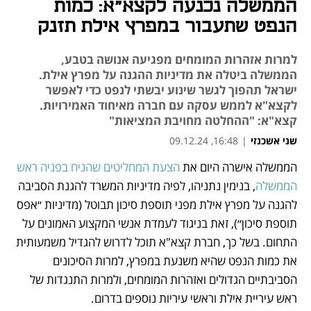
הממשלה נכנעה לקצא"א: כמות
הנפט שתעבור במפרץ אילת תזנק
למרות אזהרות המומחים מפגיעה אנושה בטבע,
הממשלה ביטלה את מדיניות ההגנה על מפרץ אילת.
ישראל תהפוך לגשר שינוע יבשתי לנפט כדי לאפשר
לקצא"א לממש עסקה עם חברה מאיחוד האמירויות.
קצא"א: "ההחלטה מחויבת המציאות"
שני אשכנזי
|
16:48, 09.12.24
הממשלה אישרה היום את 
הצעת המחליטים שהניח בפניה ראש 
נפתח בכרטיסייה חדשה
נפתח בכרטיסייה חדשה
נפתח בכרטיסייה חדשה
הממשלה
, בנימין נתניהו, לפיה מדיניות המשרד להגנת הסביבה 
להגנה על מפרץ אילת מפני תוספת סיכון תבוטל (מדיניות ״אפס 
תוספת סיכון״), זאת בניגוד לעמדת אנשי המקצוע האמונים על 
התחום. בשל כך, חברת קצא"א תוכל לדרוש להגדיל משמעותית 
את כמות הנפט שהיא משנעת במפרץ, למרות הסיכונים 
הסביבתיים הגדולים ואזהרות המומחים, ולמרות התנגדות של 
ראש עיריית אילת וראשי עיריות נוספים בדרום. 