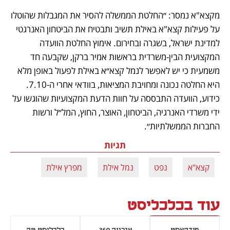
מקצא"א נמסר: ״החלטת הממשלה להסיר את המגבלות שהוטלו 
על פעילות קצא"א באילת תשיב ותבטיח את הביטחון האנרגטי 
למדינת ישראל, בשגרה ובחירום. אימוץ החלטת הוועדה 
המקצועית הבין-משרדית בראשות אמיר ברקן, שקבעה חד 
משמעית כי יש לאפשר לנמל קצא״א באילת לפעול באופן מלא 
היא החלטה נכונה ומחויבת המציאות, בוודאי אחרי ה-7.10. 
כידוע, הוועדה התבססה על חוות הדעת המקצועיות שהוגשו על 
ידי משרדי האנרגיה, הביטחון, האוצר, החוץ, המל״ל ורשות 
החברות הממשלתיות״.
תגיות
קצא"א
נפט
נמל אילת
מפרץ אילת
עוד בכלכליסט
פודקאסט
אנרגיה 360
כלכליסט טק