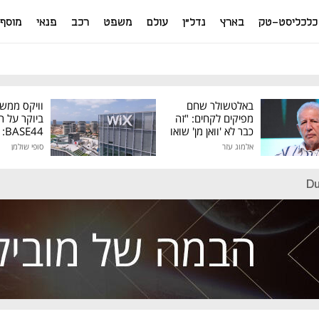
כלכליסט-טק
בארץ
נדל"ן
עולם
משפט
רכב
פנאי
מוסף
באלטשולר שחם
וויקס ממש
מפיקים לקחים: "זה
ביוקר על ר
כבר לא 'וואן מן' שואו
44
של גילעד"
אלמוג עזר
סופי שולמן
מיליון דולר
Du