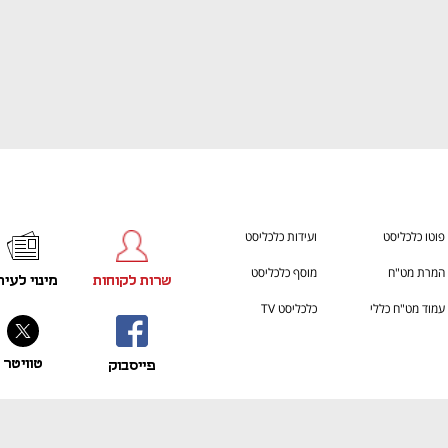
h – the gateway to Tech
You're NXT
פוטו כלכליסט
ועידות כלכליסט
המרת מט"ח
מוסף כלכליסט
שרות לקוחות
מינוי לעית
עמוד מט"ח כללי
כלכליסט TV
טוויטר
פייסבוק