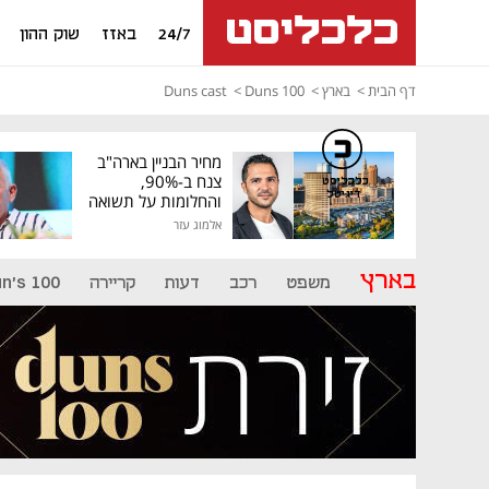
24/7
באזז
שוק ההון
דף הבית
בארץ
Duns 100
Duns cast
מחיר הבניין בארה"ב
צנח ב-90%,
כלכליסט
דיגיטל
והחלומות על תשואה
גבוהה התנפצו
אלמוג עזר
בארץ
משפט
רכב
דעות
קריירה
n's 100