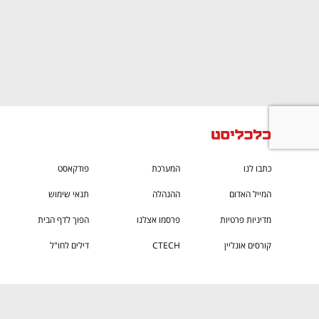
ם ומה שביניהם
התכוננו לשלב הבא בצמיחה שלכם!
כתבו לנו
המערכת
פודקאסט
המייל האדום
ההנהלה
תנאי שימוש
מדיניות פרטיות
פרסמו אצלנו
הפוך לדף הבית
קורסים אונליין
CTECH
דילים לחו"ל