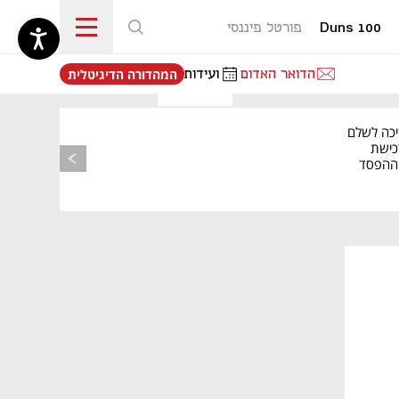
Duns 100
פורטל פיננסי
נפתח בכרטיסייה חדשה
הדואר האדום
ועידות
המהדורה הדיגיטלית
יכה לשלם
כישת
BASE: ההפסד
הרבעוני זינק ל-76