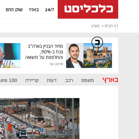
24/7
באזז
שוק ההון
דף הבית
בארץ
מחיר הבניין בארה"ב
צנח ב-90%,
כלכליסט
דיגיטל
והחלומות על תשואה
גבוהה התנפצו
אלמוג עזר
בארץ
משפט
רכב
דעות
קריירה
uns 100