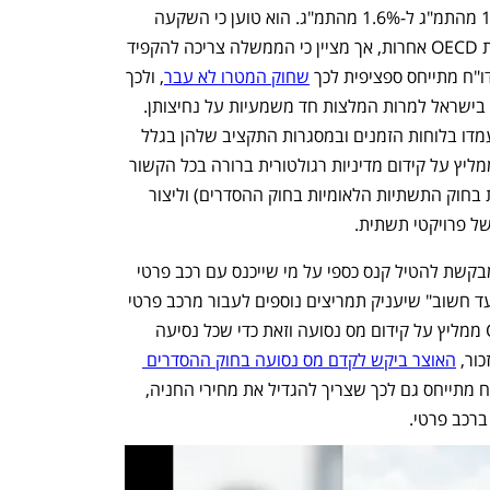
השקעת התקציב בתחבורה ציבורית מ-1% מהתמ"ג ל-1.6% מהתמ"ג. הוא טוען כי השקעה 
נוספת תקרב את ישראל למצבן של מדינות OECD אחרות, אך מציין כי הממשלה צריכה להקפיד 
ו"ח מתייחס ספציפית לכך 
שחוק המטרו לא עבר
, ולכך 
שלא קודמו רשויות תחבורה מטרופוליניות בישראל למרות המלצות חד משמעיות על נחיצותן. 
לפי ה-OECD, קיים סיכון שפרויקטים לא עמדו בלוחות הזמנים ובמסגרות התקציב שלהן בגלל 
עניינים פוליטיים. בהקשר זה, ה-OECD ממליץ על קידום מדיניות רגולטורית ברורה בכל הקשור 
לנושא התשתיות (מדיניות זו מקודמת כעת בחוק התשתיות הלאומיות בחוק ההסדרים) וליצור 
של פרויקטי תשתית.
הדו"ח מתייחס גם לתוכנית מס הגודש שמבקשת להטיל קנס כספי על מי שייכנס עם רכב פרטי 
לגוש דן בשעות העומס. לפיו, מדובר ב"צעד חשוב" שיעניק תמריצים נוספים לעבור מרכב פרטי 
לתחבורה ציבורית. יחד עם זאת, ה-OECD ממליץ על קידום מס נסועה וזאת כדי שכל נסיעה 
ור, 
האוצר ביקש לקדם מס נסועה בחוק ההסדרים 
 אך משרד התחבורה התנגד. הדו"ח מתייחס גם לכך שצריך להגדיל את מחירי החניה, 
ברכב פרטי.