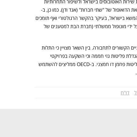
המלצות נוספות בדו"ח מתייחסות להגדלת שירות האוטובוסים בישראל ולשיפור התחרותיות 
הדואופול של "שתי חברות" (אגד ודן). כמו כן, ב-
OECD ממליצים לשפר את תחום רכבות המשא בישראל, בעיקר בהקשר הרגולטורי ואף תומכים 
בהכנסת תחרותיות לתחום שכיום נשלט על ידי מונופול ממשלתי (חברת הבת למטענים של 
כמו כן, הדו"ח מתייחס גם לעניינים סביבתיים הקשורים לתחבורה. בין השאר מצויין כי התלות 
של אזרחי ישראל ברכב הפרטי מובילה להגדלת פליטות גזי חממה וכי השקעה בפרויקטי 
תחבורה ציבורית גדולים תוביל לצמצום פליטות פחמן דו חמצני. ב-OECD ממליצים להשתמש 
ל
דו"ח