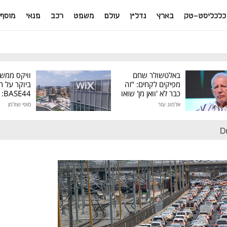
כלכליסט-טק
בארץ
נדל"ן
עולם
משפט
רכב
פנאי
מוסף
באלטשולר שחם
וויקס ממש
מפיקים לקחים: "זה
ביוקר על ר
כבר לא 'וואן מן' שואו
44
של גילעד"
אלמוג עזר
סופי שולמן
מיליון דולר
D