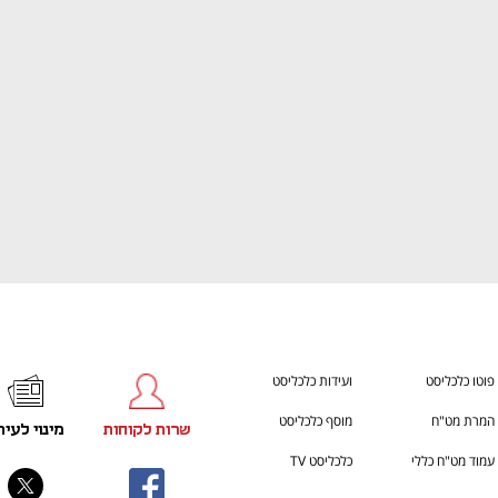
ענף במתח גבוה
מדברים כלכלה, עסקים ומה שב
פוטו כלכליסט
ועידות כלכליסט
המרת מט"ח
מוסף כלכליסט
שרות לקוחות
מינוי לעית
עמוד מט"ח כללי
כלכליסט TV