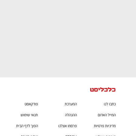
CTech – the
הבית של ההייטק הישראלי
כתבו לנו
המערכת
פודקאסט
המייל האדום
ההנהלה
תנאי שימוש
מדיניות פרטיות
פרסמו אצלנו
הפוך לדף הבית