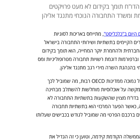
הדו"ח תומך בקידום לא מעט פרויקטים
ת ומשרד התחבורה הנוכחי מתנגד אליהן
היום ב"כלכליסט"
, מתייחס באריכות לסוגיות 
התחבורה. הדו"ח מתייחס בין השאר לפערים הקיימים בתשתיות ושירותי התחבורה בישראל 
וטוען כי אלו מובילים לפגיעה במוביליות החברתית ולהחמרת יוקר המחייה, הוא תומך בקידום 
 וברפורמות דוגמת רשויות תחבורה מטרופוליניות ומס 
 בהנהגת השרה מירי רגב מתנגד אליהן.
לפי הדו"ח, המוביליות הגיאוגרפית בישראל נמוכה ממדינות OECD רבות, מה שמוביל לכך 
שקשה יותר לצמצם פערים חברתיים וזה מקשה על אוכלוסיות מוחלשות להשתלב מבחינה 
תעסוקתית במרכז הכלכלי הישראל (ת"א). בדו"ח מצוין שהשקעות בתשתיות התחבורה לא 
הצליחו להדביק את קצב גידול האוכלוסייה, כאשר הפער המרכזי הוא בתשתיות תחבורה 
ציבורית. כתוצאה מכך, אזרחי ישראל תלויים ברכבם הפרטי מה שמוביל לגודש בכבישים שעלותו 
הדו"ח משבח את תקציב 2021-2022 שהממשלה הקודמת קידמה, וטוען כי זה הגדיל את 