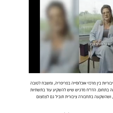
כמו כן, נטען כי יש להשקיע עוד ביצירת חיבוריות בין מרכזי אוכלוסייה בפריפריה, ומשבח לטובה 
את הפרויקטים שהממשלה הקודמת קידמה בתחום. הדו"ח מדגיש שיש להשקיע עוד בתשתיות 
תחבורה ובשיפור הבטיחות במגזר הערבי, ושהשקעה בתחבורה ציבורית תוביל גם לצמצום 