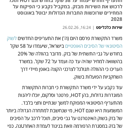
התעריף החדש יעמוד על 58 שקל בחודש וגם HOT תוכל
לרכוש את השירות מבזק. במקביל נקבע כי הפיקוח על
המחירים שרוכשות החברות הגדולות יבוטל באוגוסט
2028
שירות כלכליסט
|
16:24, 26.02.26
משרד התקשורת פרסם היום (ה') את התעריפים החדשים 
לשוק 
נפתח בכרטיסייה חדשה
נפתח בכרטיסייה חדשה
הסיטונאי של הסיבים האופטיים
 בישראל, שיעמדו על 58 שקל 
בחודש על גבי התשתית של בזק. מדובר בהוזלה של 20% 
בהשוואה למחיר שהיה עד כה ועמד על 72 שקל. במשרד 
העריכו כי ההוזלה תגולגל לצרכני הקצה באופן מיידי דרך 
השחקניות הפועלות בשוק. 
עוד נקבע על ידי משרד התקשורת כי חברות התקשורת 
המוגדרות גדולות, בהן HOT, פרטנר וסלקום, יוכלו ליהנות 
מהתעריף הסיטונאי המפוקח למשך שנתיים וחצי בלבד. 
המשמעות היא שגם HOT, מי שנחשבת למתחרה הגדולה ביותר 
של בזק בשוק האינטרנט על גבי סיבים, תוכל לרכב על הסיבים 
של בזק במסגרת הרפורמה וזאת בניגוד לעמדת האחרUנה, כפי 