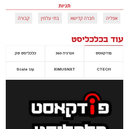
תגיות
אפליה
חברה קדישא
בתי עלמין
קבורה
עוד בכלכליסט
פודקאסט
אנרגיה 360
כלכליסט טק
Scale Up
XIMUSNXT
CTECH
יסייה חדשה
נפתח בכרטיסייה חדשה