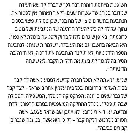
השופטת מייחסת חומרה רבה לכך שחברה קדישא העידה 
שמדובר בנוהג של עשרות שנים. "לאור האמור, אין לפטור את 
הנתבעת בתשלום פיצוי של מה בכך, שכן פסיקת פיצוי בסכום 
נמוך, עלולה להוביל להעדר הרתעה של הנתבעת ושל גופים 
כדוגמתה, באופן שיגרום לזלזול בחוק ולפגיעה ביכולת לאוכפו". 
היא הביאה בחשבון גם את העובדה, "שלמרות שניתנו לנתבעת 
מספר הזדמנויות, לא תיקנה הנתבעת את דרכיה, לא חזרה בה 
מסירובה למכור לתובעת את חלקות הקבר ולא שינתה 
מדיניותה".
שמש: "מעתה לא תוכל חברה קדישא למנוע מאשה להיקבר 
בבית העלמין ברחובות ובכל בית עלמין אחר בישראל – לצד קבר 
של גבר שאינו בן זוגה. הפרקטיקה המפלה, המשפילה והפסולה 
שבה תיפסק". מנהל המחלקה המשפטית במרכז הרפורמי לדת 
ומדינה, עו"ד אורי נרוב: "לא ייתכן שבישראל 2025, אשה 
תסורב מלרכוש חלקת קבר – רק כי היא אשה, בטענה שגברים 
קבורים סביבה".