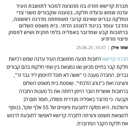
חברת קדישא חזרה בה מהצעה למכור לתושבת העיר
עדנה שמש ובעלה חלקה, בטענה שקבורים משני צדי
החלקה גברים שאינם קרובי משפחתה מדרגה ראשונה,
והדבר עומד בניגוד למנהג הדתי. בית משפט השלום
ברחובות קבע שמדובר באפליה בלתי חוקית ושיש לפסוק
פיצוי מרתיע
שחר אילן
|
10:37, 25.06.25
חברה קדישא
 רחובות מנעה מתושבת העיר עדנה שמש רכישת 
נפתח בכרטיסייה חדשה
חלקת קבר בחיים מכיוון שזו נמצאת בין שתי חלקות בהם קבורים 
גברים. החברה טענה כי "אשה לא תוכל להיטמן ליד גבר זר", 
והציגה זאת כ"נוהג הלכתי". שופטת בית משפט השלום 
ברחובות אושרית הובר היימן דחתה את כל טענות החברה 
וקבעה  כי מדובר באפליה מגדרית פסולה, חוסר תום לב 
ורשלנות. היא פסקה לתובעת פיצויים של 55 אלף שקל, בנוסף 
להוצאות משפט והורתה לחברה קדישא לאפשר לתובעת לרכוש 
את חלקת הקבר המדוברת.