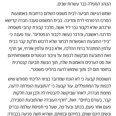
הנוהג המפלה כבר עשרות שנים. 
שמש הגישה תביעה לבית משפט השלום ברחובות באמצעות 
המרכז הרפורמי לדת ומדינה. בבית המשפט טענה חברה קדישא 
ש"נהוג שלא לקבור גבר ליד אשה, מלבד קבורת קרובי משפחה 
מדרגה ראשונה, והדבר נעשה לכבוד הנפטרים". עוד טענה כי 
"בידי התובעת האפשרות לבחור שלא לרכוש חלקת קבר בבית 
עלמין המתנהל ברוח ההלכה, אלא בבית עלמין אזרחי, אך חרף 
זאת התובעת מבקשת לכפות על ציבור הנפטרים ומשפחותיהם 
את סט הערכים והאמונות שלה, תוך הגשת תביעה קנטרנית 
בחוסר תום לב ותוך שימוש לרעה בהליכי משפט".
השופטת קבעה כי לא הוכח שמדובר בציווי הליכתי מפורש שיש 
לכפות על המתפללים. עוד קבעה כי "התובעת הופלתה לרעה, 
מחמת מגדרה, לאחר שביקשה להבטיח לה ולבן זוגה חלקות 
קבר, בעודם בחיים". זאת, "חרף העובדה שהתובעת הסבירה, 
פעם אחר פעם, בכתב ובעל פה, שעל פי תפיסת עולמה גברים 
ונשים הינם שווים, בחייהם ובמותם, ושהיא חשה פגיעה בכבודה 