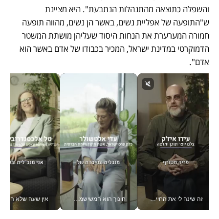
והשפלה כתוצאה מהתנהלות הנתבעת". היא מציינת 
ש"התופעה של אפליית נשים, באשר הן נשים, מהווה תופעה 
חמורה המערערת את הנחות היסוד שעליהן מושתת המשטר 
הדמוקרטי במדינת ישראל, המכיר בכבודו של אדם באשר הוא 
אדם".
זה שינה לי את החיים: איך עידו איז'ק הופך את הסמארטפון לכלי צילום מקצועי_v
חינוך הוא המשישמה של החיים שלי - V
אין שעה שלא התעסקתי במשבר - טל אלכסנדרוביץ’ שגב מנהלת משברים