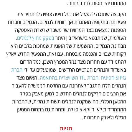
המתחם יהיו מסורבלות במיוחד.
הקבוצה שתזכה להפעיל את נמל חיפה צפויה להתחיל את 
פעילותה בתקופה מאתגרת אך רווחית לנמלים. הנמלים וחברות 
הספנות נמצאים בצד המרוויח של משבר שרשרת האספקה 
העולמית, שמתבטא בישראל בין היתר 
בפקק מחוץ לנמלים
. 
מבחינת הנמלים, המשמעות של האוניות שמחכות בלב ים היא 
לקוחות שבויים והכנסה מובטחת. עם זאת, המפעיל החדש ייאלץ 
להתמודד עם תחרות מצד נמל המפרץ השכן, נמל הדרום 
באשדוד והנמלים הפרטיים החדשים, שמופעלים על ידי 
חברת 
SIPG הסינית 
ו
חברת TIL השוויצרית בהתאמה
. האיום מצד 
הנמלים הללו התגבר לאחרונה עם החלטת הממשלה להעביר 
את הרציפים הריקים לנמלים החדשים למען מאבק בפקק 
המטען הכללי, מה שמקנה לנמלים תשתית נמלית, שהחברות 
המתמודדות לאו דווקא ציפו לה, ותחרות גם בתחום המטען 
הכללי ולא רק המכולות.
תגיות