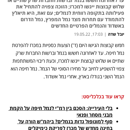
עד לאחרונה חששו בנמל וברשות החברות שרק שתיים או
שלוש קבוצות ייגשו למכרז; הזוכה צפויה להתחיל את
פעילותה בתקופה רווחית לנמלים; עם זאת, היא תיאלץ
להתמודד עם תחרות מצד נמל המפרץ, נמל הדרום
באשדוד והנמלים הפרטיים החדשים
יובל שדה
|
17:03, 19.05.22
חמש קבוצות הגישו היום (ד') הצעות כספיות במכרז להפרטת 
נפתח בכרטיסייה חדשה
נפתח בכרטיסייה חדשה
נפתח בכרטיסייה חדשה
נפתח בכרטיסייה חדשה
נפתח בכרטיסייה חדשה
נפתח בכרטיסייה חדשה
נפתח בכרטיסייה חדשה
נפתח בכרטיסייה חדשה
נפתח בכרטיסייה חדשה
נמל חיפה. עד לאחרונה חששו בנמל וברשות החברות שרק 
שתיים או שלוש קבוצות ייגשו למכרז, וכעת ריבוי המשתתפות 
צפוי להשפיע לחיוב על מחירו הסופי של הנמל. נמל חיפה הוא 
הנמל השני בגודלו בארץ, אחרי נמל אשדוד.
קראו עוד בכלכליסט:
בלי העירייה: הסכם בין רמ"י לנמל חיפה על הקמת 
מבני מסחר ופנאי
סוף למונופול גדות בנמלים? ביהמ"ש הורה על 
בחינה מחדש של מכרז לפריקת כימיקלים