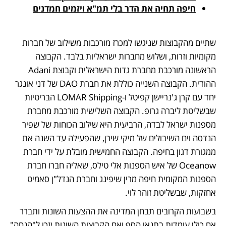
חיפה תחיה את הדר בלי תמ"א ויזמים חמדנים
שתיים מהקבוצות שניגשו למכרז מורכבות משילוב של חברות 
מקומיות וזרות, ושלוש מחברות ישראליות בלבד. הקבוצה 
הראשונה מורכבת מחברת גדות הישראלית וקבוצת Adani 
ההודית. הקבוצה השנייה כוללת את חברת DAO של דני אונגר 
יחד עם קרן ג'נריישן קפיטל ו-LOMAR Shipping הבריטיות 
שבשליטת ליברה גרופ. הקבוצה השלישית מורכבת מחברת 
מספנות ישראל לבדה, הרביעית היא שילוב הכוחות של שפיר 
הנדסה וים השיבולים של מיקי שירן, שהפעילה עד השנה את 
ממגורת דגון בחיפה. הקבוצה החמישית מובלת על ידי חברת 
Oceanow של איש הספנות אלי טילס, שאליה חברו חברת 
הספנות המקומית חיפה מרין שיפינג וחברת הנדל"ן סאמיט 
אחזקות, שבשליטת זוהר לוי.
בשבועות הקרובים תבחן המדינה את ההצעות השונות ותברר 
אם כולן עומדות בתנאי הסף ואם הקבוצות השונות יזכו ל"הנחה" 