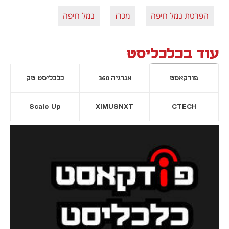
הפרטת נמל חיפה
מכרז
נמל חיפה
עוד בכלכליסט
פודקאסט
אנרגיה 360
כלכליסט טק
Scale Up
XIMUSNXT
CTECH
יסייה חדשה
נפתח בכרטיסייה חדשה